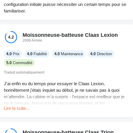
configuration initiale puisse nécessiter un certain temps pour se
familiariser.
Moissonneuse-batteuse Claas Lexion
4.2
2006 Année
4.0
Prix
4.0
Fiabilité
4.0
Maintenance
4.0
Direction
5.0
Commodité
Traduit automatiquement
J'ai enfin eu du temps pour essayer le Claas Lexion,
honnêtement j'étais inquiet au début, je ne savais pas à quoi
m'attendre. La cabine m'a surpris - l'espace est meilleur que je
ne le pensais, beaucoup de place pour bouger, et les
Lire la suite...
rétroviseurs sont plutôt corrects même pour son âge (c'est un
vieux modèle, celui-ci est de 2004). Les commandes semblaient
un peu bizarres au début. Les moniteurs sont à un endroit
différent par rapport au Deere, un peu bas, mais on s'habitue
Moissonneuse-batteuse Claas Trion