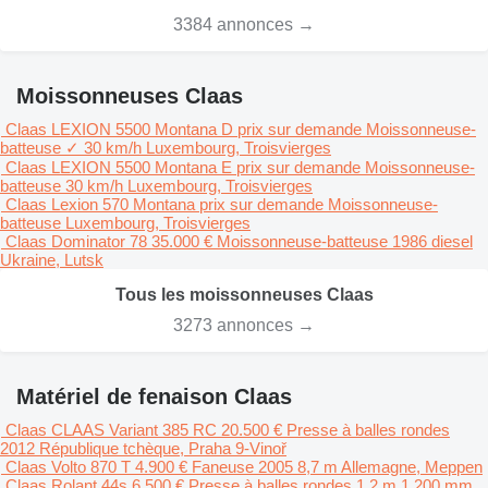
3384 annonces →
Moissonneuses Claas
Claas LEXION 5500 Montana D
prix sur demande
Moissonneuse-
batteuse
✓
30 km/h
Luxembourg, Troisvierges
Claas LEXION 5500 Montana E
prix sur demande
Moissonneuse-
batteuse
30 km/h
Luxembourg, Troisvierges
Claas Lexion 570 Montana
prix sur demande
Moissonneuse-
batteuse
Luxembourg, Troisvierges
Claas Dominator 78
35.000 €
Moissonneuse-batteuse
1986
diesel
Ukraine, Lutsk
Tous les moissonneuses Claas
3273 annonces →
Matériel de fenaison Claas
Claas CLAAS Variant 385 RC
20.500 €
Presse à balles rondes
2012
République tchèque, Praha 9-Vinoř
Claas Volto 870 T
4.900 €
Faneuse
2005
8,7 m
Allemagne, Meppen
Claas Rolant 44s
6.500 €
Presse à balles rondes
1,2 m
1.200 mm