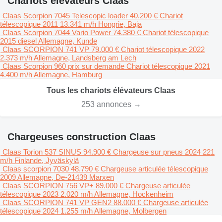
Chariots élévateurs Claas
Claas Scorpion 7045 Telescopic loader
40.200 €
Chariot
télescopique
2011
13.341 m/h
Hongrie, Baja
Claas Scorpion 7044 Vario Power
74.380 €
Chariot télescopique
2015
diesel
Allemagne, Kunde
Claas SCORPION 741 VP
79.000 €
Chariot télescopique
2022
2.373 m/h
Allemagne, Landsberg am Lech
Claas Scorpion 960
prix sur demande
Chariot télescopique
2021
4.400 m/h
Allemagne, Hamburg
Tous les chariots élévateurs Claas
253 annonces →
Chargeuses construction Claas
Claas Torion 537 SINUS
94.900 €
Chargeuse sur pneus
2024
221
m/h
Finlande, Jyväskylä
Claas scorpion 7030
48.790 €
Chargeuse articulée télescopique
2009
Allemagne, De-21439 Marxen
Claas SCORPION 756 VP+
89.000 €
Chargeuse articulée
télescopique
2023
2.020 m/h
Allemagne, Hockenheim
Claas SCORPION 741 VP GEN2
88.000 €
Chargeuse articulée
télescopique
2024
1.255 m/h
Allemagne, Molbergen