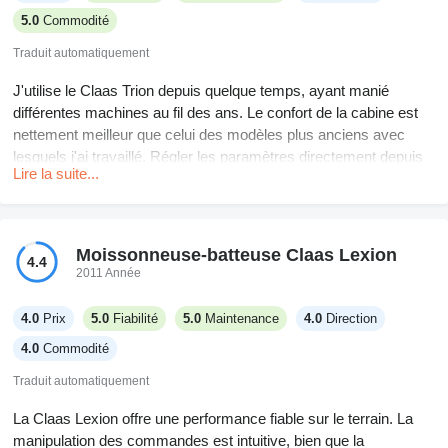
5.0
Commodité
Traduit automatiquement
J'utilise le Claas Trion depuis quelque temps, ayant manié
différentes machines au fil des ans. Le confort de la cabine est
nettement meilleur que celui des modèles plus anciens avec
lesquels j'ai travaillé. Régler les paramètres directement depuis
Lire la suite...
le téléphone ? C'est un ajout sympa, ça améliore vraiment le
suivi du travail. La consommation de carburant est raisonnable
compte tenu de ses capacités, et le hachage de la paille est
efficace pour mon échelle d'exploitation. Il y a une légère courbe
Moissonneuse-batteuse Claas Lexion
4.4
d'apprentissage pour certaines fonctionnalités, mais dans
2011 Année
l'ensemble, il correspond bien à nos besoins.
4.0
Prix
5.0
Fiabilité
5.0
Maintenance
4.0
Direction
4.0
Commodité
Traduit automatiquement
La Claas Lexion offre une performance fiable sur le terrain. La
manipulation des commandes est intuitive, bien que la