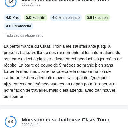
4.4
après quelques heures. Pourtant, lors des premières utilisations,
2025 Année
je continuais à les chercher au mauvais endroit. La porte est
grande, la vue est bonne et j'aime le fait que l'on puisse vraiment
4.0
Prix
5.0
Fiabilité
4.0
Maintenance
5.0
Direction
fermer la trémie à grain si jamais il commence à pleuvoir - on ne
4.0
Commodité
peut pas faire ça sur le John Deere que j'ai utilisé la dernière fois.
Le côté pratique est un atout selon moi, même si certains
Traduit automatiquement
boutons montrent clairement leur âge désormais. Je n'ai pas eu
La performance du Claas Trion a été satisfaisante jusqu'à
à manipuler beaucoup d'électronique, mais tout est simple une
présent. La surveillance des rendements et les informations du
fois que l'on sait quel bouton fait quoi.
système aident à planifier efficacement pendant les journées de
récolte. La barre de coupe de 9 mètres se manie bien sans
forcer la machine. J'ai remarqué que la consommation de
carburant est en adéquation avec sa capacité. Quelques
ajustements ont été nécessaires au départ pour l'aligner sur
notre façon de travailler, mais c'est attendu avec tout nouvel
équipement.
Moissonneuse-batteuse Claas Trion
4.4
2023 Année