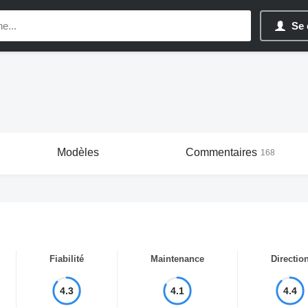
Se 
Modèles
Commentaires
168
Fiabilité
Maintenance
Directio
4.3
4.1
4.4