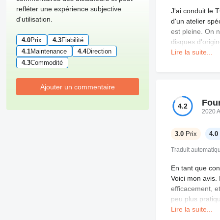
refléter une expérience subjective
J'ai conduit le
d'utilisation.
d'un atelier spé
est pleine. On 
4.0
Prix
4.3
Fiabilité
disques d'origi
4.1
Maintenance
4.4
Direction
d'accélérer. À l
Lire la suite...
cher pour ce que
4.3
Commodité
solide.
Ajouter un commentaire
Four
4.2
2020 
3.0
Prix
4.0
Traduit automati
En tant que con
Voici mon avis.
efficacement, et
peu plus pratiq
exigus. L'optio
Lire la suite...