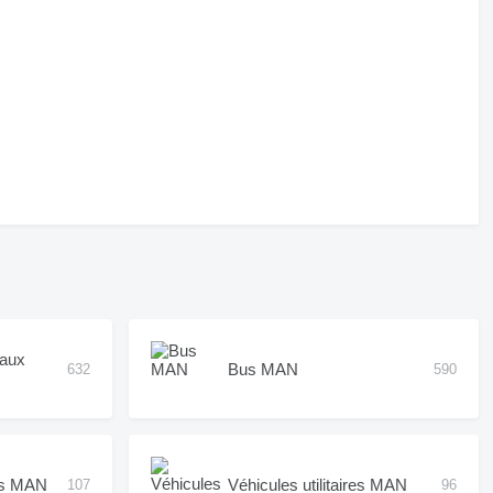
aux
Bus MAN
632
590
ces MAN
Véhicules utilitaires MAN
107
96