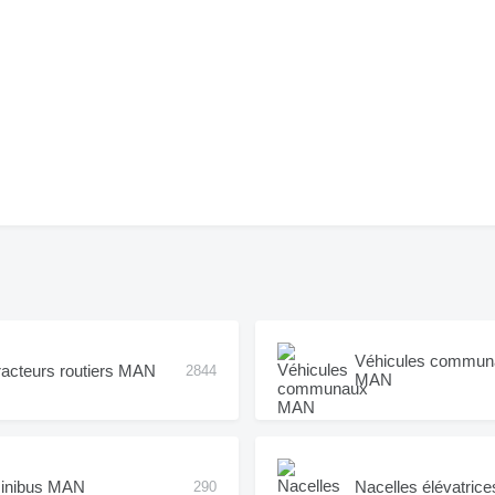
Véhicules commun
racteurs routiers MAN
2844
MAN
inibus MAN
Nacelles élévatri
290