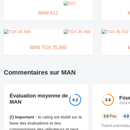
MAN A12
MAN TGX 35.560
Commentaires sur MAN
Évaluation moyenne de
Four
4.2
3.6
MAN
2024 
3.0
Prix
4.0
(!) Important :
le rating est établi sur la
base des évaluations et des
Traduit automati
commentaires des utilisateurs et peut