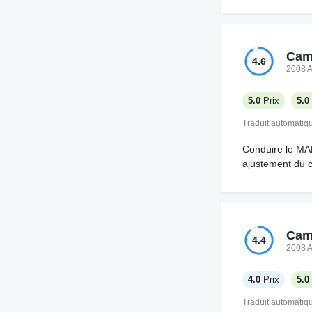
Cam
4.6
2008 
5.0
Prix
5.0
Traduit automati
Conduire le MAN
ajustement du c
Cam
4.4
2008 
4.0
Prix
5.0
Traduit automati