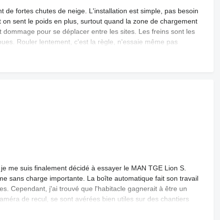
 de fortes chutes de neige. L'installation est simple, pas besoin
, et on sent le poids en plus, surtout quand la zone de chargement
t dommage pour se déplacer entre les sites. Les freins sont les
roues. Rouler lentement, c'est la règle, n'essaie même pas
c'est normal pour ce genre de conversion. Pas vraiment le moins
coup. Je n'ai rien vu tomber en panne, donc la fiabilité a l'air
, je me suis finalement décidé à essayer le MAN TGE Lion S.
me sans charge importante. La boîte automatique fait son travail
es. Cependant, j'ai trouvé que l'habitacle gagnerait à être un
éra de recul, se sont avérées bien utiles sur des chantiers
vail boueux.