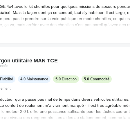
 TGE 4x4 avec le kit chenilles pour quelques missions de secours pendant
cialisé. Mais la façon dont ça se conduit, faut s'y habituer. Il est large
ne peut pas le prendre sur la voie publique en mode chenilles, ce qui es
ne, ça va, mais arrêter avec des chenilles n'est pas pareil qu'avec des 
'intérieur, ce n'est pas inconfortable, un peu bruyant peut-être, mais 
 c'est, mais si tu travailles dans un coin isolé, ça vaut probablement le 
gon utilitaire MAN TGE
Année
Fiabilité
4.0
Maintenance
5.0
Direction
5.0
Commodité
quement
ducteur qui a passé pas mal de temps dans divers véhicules utilitaires
 Le confort de roulement m'a vraiment marqué - il est très agréable mê
 le moteur 2,0 L offre une puissance suffisante pour les tâches courant
ue au niveau des rangements. Les aides au stationnement, comme la cam
n transmission intégrale semble un plus pour les environnements de tra