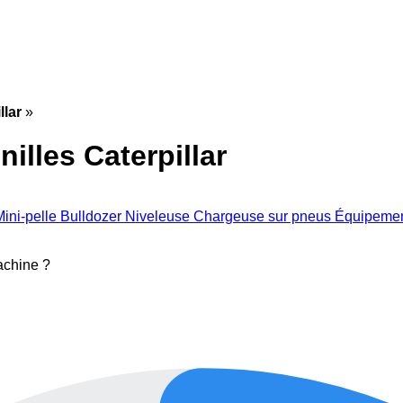
llar
»
illes Caterpillar
Mini-pelle
Bulldozer
Niveleuse
Chargeuse sur pneus
Équipemen
achine ?