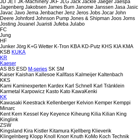
JD
JET
JK-Machinery
JKF
JLG
Jack
Jackle
Jaeger
Jaespa
Jagenberg
Jakobsen
James Burn
Janome
Janssen
Jasa
Jasic
Javac
Javo
Jema
Jenbacher
Jenz
Jeros
Jobs
Jocar
John
Deere
Johnford
Johnson Pump
Jones & Shipman
Joos
Jorns
Josting
Jouanel
Juaristi
Jufeba
Julabo
FC
Jung
HF
Junker
Jörg
K+G Wetter
K-Tron
KBA
KD-Putz
KHS
KIA
KMA
KSB
KUKA
KR
Kaeser
AS
BS
ESD
M-series
SK
SM
Kaiser
Kaishan
Kallesoe
Kallfass
Kalmeijer
Kaltenbach
KKS
Kami
Kaminexperten
Kardex
Karl Schnell
Karl Tränklein
Karmetal
Karpowicz
Kasto
Kato
KawaKenki
KK
Kawasaki
Keestrack
Kellenberger
Kelvion
Kemper
Kemppi
Minarc
Kent
Kern
Kessel
Key
Keyence
Kiheung
Kilia
Kilian
King
Kinglink
ZSW
Kingsland
Kira
Kistler
Kitamura
Kjellberg
Klieverik
Klingelnberg
Klopp
Knoll
Knorr
Knuth
KoMo
Koch Technik