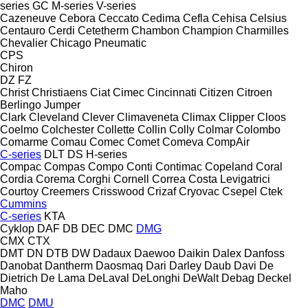
series
GC
M-series
V-series
Cazeneuve
Cebora
Ceccato
Cedima
Cefla
Cehisa
Celsius
Centauro
Cerdi
Cetetherm
Chambon
Champion
Charmilles
Chevalier
Chicago Pneumatic
CPS
Chiron
DZ
FZ
Christ
Christiaens
Ciat
Cimec
Cincinnati
Citizen
Citroen
Berlingo
Jumper
Clark
Cleveland
Clever
Climaveneta
Climax
Clipper
Cloos
Coelmo
Colchester
Collette
Collin
Colly
Colmar
Colombo
Comarme
Comau
Comec
Comet
Comeva
CompAir
C-series
DLT
DS
H-series
Compac
Compas
Compo
Conti
Contimac
Copeland
Coral
Cordia
Corema
Corghi
Cornell
Correa
Costa Levigatrici
Courtoy
Creemers
Crisswood
Crizaf
Cryovac
Csepel
Ctek
Cummins
C-series
KTA
Cyklop
DAF
DB
DEC
DMC
DMG
CMX
CTX
DMT
DN
DTB
DW
Dadaux
Daewoo
Daikin
Dalex
Danfoss
Danobat
Dantherm
Daosmaq
Dari
Darley
Daub
Davi
De
Dietrich
De Lama
DeLaval
DeLonghi
DeWalt
Debag
Deckel
Maho
DMC
DMU