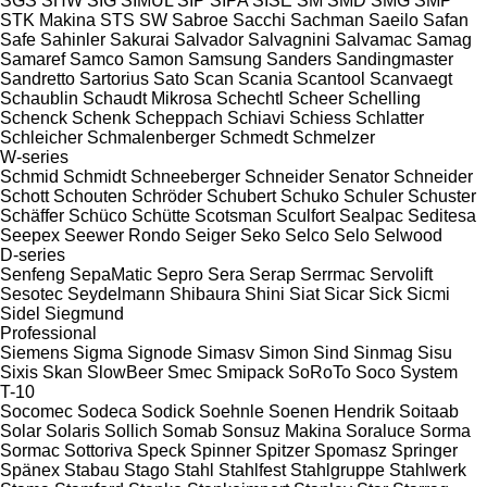
SGS
SHW
SIG
SIMUL
SIP
SIPA
SISE
SM
SMD
SMG
SMP
STK Makina
STS
SW
Sabroe
Sacchi
Sachman
Saeilo
Safan
Safe
Sahinler
Sakurai
Salvador
Salvagnini
Salvamac
Samag
Samaref
Samco
Samon
Samsung
Sanders
Sandingmaster
Sandretto
Sartorius
Sato
Scan
Scania
Scantool
Scanvaegt
Schaublin
Schaudt Mikrosa
Schechtl
Scheer
Schelling
Schenck
Schenk
Scheppach
Schiavi
Schiess
Schlatter
Schleicher
Schmalenberger
Schmedt
Schmelzer
W-series
Schmid
Schmidt
Schneeberger
Schneider Senator
Schneider
Schott
Schouten
Schröder
Schubert
Schuko
Schuler
Schuster
Schäffer
Schüco
Schütte
Scotsman
Sculfort
Sealpac
Seditesa
Seepex
Seewer Rondo
Seiger
Seko
Selco
Selo
Selwood
D-series
Senfeng
SepaMatic
Sepro
Sera
Serap
Serrmac
Servolift
Sesotec
Seydelmann
Shibaura
Shini
Siat
Sicar
Sick
Sicmi
Sidel
Siegmund
Professional
Siemens
Sigma
Signode
Simasv
Simon
Sind
Sinmag
Sisu
Sixis
Skan
SlowBeer
Smec
Smipack
SoRoTo
Soco System
T-10
Socomec
Sodeca
Sodick
Soehnle
Soenen Hendrik
Soitaab
Solar
Solaris
Sollich
Somab
Sonsuz Makina
Soraluce
Sorma
Sormac
Sottoriva
Speck
Spinner
Spitzer
Spomasz
Springer
Spänex
Stabau
Stago
Stahl
Stahlfest
Stahlgruppe
Stahlwerk