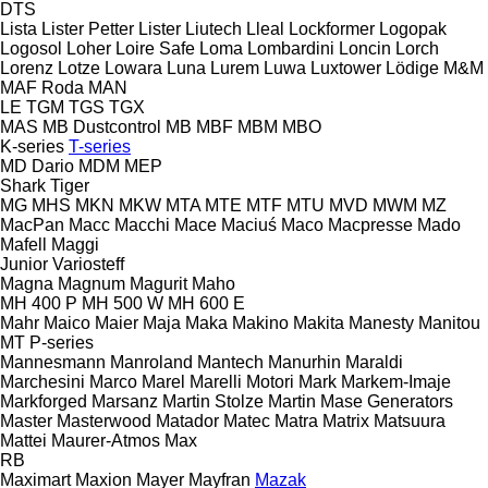
DTS
Lista
Lister Petter
Lister
Liutech
Lleal
Lockformer
Logopak
Logosol
Loher
Loire Safe
Loma
Lombardini
Loncin
Lorch
Lorenz
Lotze
Lowara
Luna
Lurem
Luwa
Luxtower
Lödige
M&M
MAF Roda
MAN
LE
TGM
TGS
TGX
MAS
MB Dustcontrol
MB
MBF
MBM
MBO
K-series
T-series
MD Dario
MDM
MEP
Shark
Tiger
MG
MHS
MKN
MKW
MTA
MTE
MTF
MTU
MVD
MWM
MZ
MacPan
Macc
Macchi
Mace
Maciuś
Maco
Macpresse
Mado
Mafell
Maggi
Junior
Variosteff
Magna
Magnum
Magurit
Maho
MH 400 P
MH 500 W
MH 600 E
Mahr
Maico
Maier
Maja
Maka
Makino
Makita
Manesty
Manitou
MT
P-series
Mannesmann
Manroland
Mantech
Manurhin
Maraldi
Marchesini
Marco
Marel
Marelli Motori
Mark
Markem-Imaje
Markforged
Marsanz
Martin Stolze
Martin
Mase Generators
Master
Masterwood
Matador
Matec
Matra
Matrix
Matsuura
Mattei
Maurer-Atmos
Max
RB
Maximart
Maxion
Mayer
Mayfran
Mazak