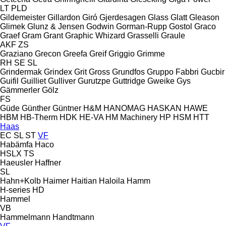
LT
PLD
Gildemeister
Gillardon
Giró
Gjerdesagen
Glass
Glatt
Gleason
Glimek
Glunz & Jensen
Godwin
Gorman-Rupp
Gostol
Graco
Graef
Gram
Grant
Graphic Whizard
Grasselli
Graule
AKF
ZS
Graziano
Grecon
Greefa
Greif
Griggio
Grimme
RH
SE
SL
Grindermak
Grindex
Grit
Gross
Grundfos
Gruppo Fabbri
Gucbir
Guifil
Guilliet
Gulliver
Gurutzpe
Guttridge
Gweike
Gys
Gämmerler
Gölz
FS
Güde
Günther
Güntner
H&M
HANOMAG
HASKAN
HAWE
HBM
HB‑Therm
HDK
HE-VA
HM Machinery
HP
HSM
HTT
Haas
EC
SL
ST
VF
Habämfa
Haco
HSLX
TS
Haeusler
Haffner
SL
Hahn+Kolb
Haimer
Haitian
Haloila
Hamm
H-series
HD
Hammel
VB
Hammelmann
Handtmann