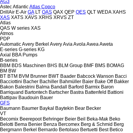
AG3
Astec
Atlantic
Atlas Copco
DrillAir
E-Air
GA
LT
QAS
QAX
QEP
QES
QLT
WEDA
XAHS
XAS
XATS
XAVS
XRHS
XRVS
ZT
Atlas
QAS
W series
XAS
Atmos
PDP
Automatic
Avery Berkel
Avery
Avia
Avola
Awea
Aweta
E-series
G-series
KG
Axial
BBA Pumps
B-series
BBM
BDS Maschinen
BHS
BLM Group
BMF
BMS
BOMAG
BM
BW
BT
BTM
BVM Brunner
BWT
Baader
Babcock Wanson
Bacci
Bacciottini
Bacher
Bachiller
Bahmüller
Baier
Bake Off
Bakker
Bakon
Balestrini
Balma
Bandall
Barford
Barmix
Baron
Barriquand
Bartontech
Bartscher
Bastra
Battenfeld
Battioni
Battipav
Baudouin
Bauer
GFS
Baumann
Baumer
Baykal
Baytekin
Bear
Becker
VT
Becomix
Beerepoot
Behringer
Beier
Beil
Beka-Mak
Beko
Belotti
Bema
Benier
Benza
Bercomex
Berg & Schmid
Berg
Bergmann
Berkel
Bernardo
Bertolaso
Bertuetti
Best
Betico