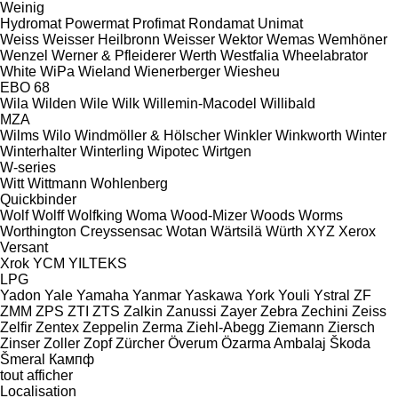
Weinig
Hydromat
Powermat
Profimat
Rondamat
Unimat
Weiss
Weisser Heilbronn
Weisser
Wektor
Wemas
Wemhöner
Wenzel
Werner & Pfleiderer
Werth
Westfalia
Wheelabrator
White
WiPa
Wieland
Wienerberger
Wiesheu
EBO 68
Wila
Wilden
Wile
Wilk
Willemin-Macodel
Willibald
MZA
Wilms
Wilo
Windmöller & Hölscher
Winkler
Winkworth
Winter
Winterhalter
Winterling
Wipotec
Wirtgen
W-series
Witt
Wittmann
Wohlenberg
Quickbinder
Wolf
Wolff
Wolfking
Woma
Wood-Mizer
Woods
Worms
Worthington Creyssensac
Wotan
Wärtsilä
Würth
XYZ
Xerox
Versant
Xrok
YCM
YILTEKS
LPG
Yadon
Yale
Yamaha
Yanmar
Yaskawa
York
Youli
Ystral
ZF
ZMM
ZPS
ZTI
ZTS
Zalkin
Zanussi
Zayer
Zebra
Zechini
Zeiss
Zelfir
Zentex
Zeppelin
Zerma
Ziehl-Abegg
Ziemann
Ziersch
Zinser
Zoller
Zopf
Zürcher
Överum
Özarma Ambalaj
Škoda
Šmeral
Кампф
tout afficher
Localisation