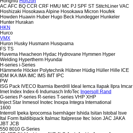
Hongniu
Horizon
AC
AFC
BQ
CCR
CRF
HMU
MC
PJ
SPF
ST
StitchLiner
VAC
Hoshizaki
Hosokawa Alpine
Hosokawa Micron
Houfek
Howden
Huawin
Huber
Hugo Beck
Hundegger
Hunkeler
Hunter
Hurakan
HKN
Hurco
VMX
Huron
Husky
Husmann
Husqvarna
FS
TS
Huvema
Hwacheon
Hydac
Hydrovane
Hymmen
Hyper
Welding
Hypertherm
Hyundai
H-series
i-Series
Hämmerle
Höcker Polytechnik
Hübner
Hüdig
Hüller Hille
ICE
IDM
IKA
IMA
IMC
IMS
IMT
IPC
PW
ISG Pack
IVECO
Ibarmia
Iberdrill
Ideal
Iemca
Ilapak
Ilpra
Imcar
Imet
Index
Index-6
Indumasch
InfoTec
Ingersoll Rand
G-series
P-series
R-series
T-series
VHP
XHP
Inject Star
Inmesol
Inotec
Inoxpa
Integra
International
1600
Interroll
Ipeka
Iprocomsa
Isernhäger
Ishida
Isitan
Istobal
Isve
Ital Form
Italdibipack
Italmac
Italpresse
Itec
Ixion
JAC
JAKA
JBT
JCB
550
8010
G-Series