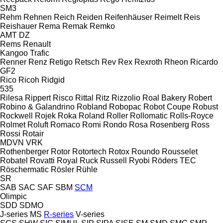
SM3
Rehm
Rehnen
Reich
Reiden
Reifenhäuser
Reimelt
Reis
Reishauer
Rema
Remak
Remko
AMT
DZ
Rems
Renault
Kangoo
Trafic
Renner
Renz
Retigo
Retsch
Rev
Rex
Rexroth
Rheon
Ricardo
GF2
Rico
Ricoh
Ridgid
535
Rilesa
Rippert
Risco
Rittal
Ritz
Rizzolio
Roal Bakery
Robert
Robino & Galandrino
Robland
Robopac
Robot Coupe
Robust
Rockwell
Rojek
Roka
Roland
Roller
Rollomatic
Rolls-Royce
Rolmet
Roluft
Romaco
Romi
Rondo
Rosa
Rosenberg
Ross
Rossi
Rotair
MDVN
VRK
Rothenberger
Rotor
Rotortech
Rotox
Roundo
Rousselet
Robatel
Rovatti
Royal
Ruck
Russell
Ryobi
Röders TEC
Röschermatic
Rösler
Rühle
SR
SAB
SAC
SAF
SBM
SCM
Olimpic
SDD
SDMO
J-series
MS
R-series
V-series