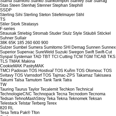
Stama
Stamford
Stanko
Stankoimport
Stanley
Star
Starrag
Stas
Steen
Stenhøj
Stenner
Stephan
Stephill
SSDP
Sterling Sihi
Sterling
Steton
Stiefelmayer
Stihl
TS
Stiler
Stork
Stratasys
F-series
Strausak
Striebig
Stromab
Studer
Stulz
Style
Stäubli
Stöckel
Suhner
Sullair
38K
65K
185
260
600
900
Sulzer
Sumbel
Sumera
Sumitomo SHI Demag
Sunnen
Sunnex
Superior
Supervac
SureWeld
Suzuki
Swegon
Swift
Swift-Cut
Syspal
Systemair
TAD
TBT
TCI Cutting
TCM
TGM
TICAB
TKS
TLS
TMAK Makina
CookieMAK
PastryMAK
TMCI Padovan
TOS Hostivař
TOS Kuřim
TOS Olomouc
TOS
Svitavy
TOS Varnsdorf
TOS
Tajmac-ZPS
Takamaz
Takisawa
Takumi
Talsa
Tamutom
Tank
Tank
Tatra
TW
Tauring
Taurus
Taylor
Tecalemit
Techkon
Technical
TechnologieCNC
Technopack
Tecna
Tecnodom
Tecnoma
Tedsan
TehnoMashStroy
Teka
Tekna
Teknomek
Teksan
Telestack
Telstar
Terberg
Terex
820
RL
Tesa
Tetra Pak®
Tfon