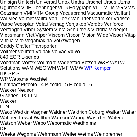
Unisign
Unitech
Universal
Unox
Untha
Urschel
Ursus
Uzma
Uğurmak
VDF Boehringer
VEB Polygraph
VEB
VEM
VG
VMA-
Getzmann
VMI
VTM Group
Vacuubrand
Vacuumatic
Vaillant
Val.Mec
Valmet
Valtra
Van Beek
Van Trier
Varimixer
Varisco
Varpe
Vecoplan
Velati
Vemag
Venjakob
Verdés
Veriforce
Vertongen
Viber-System
Vibra Schultheis
Victoria
Videojet
Viessmann
Viet
Viper
Viscom
Viscon
Vision Wide
Visser
Vitap
Vitella
Vito
Vogamakina
Volkswagen
Caddy
Crafter
Transporter
Vollmer
Vollrath
Volpak
Volvac
Volvo
840
ECR
L-series
Voortman
Vortex
Voumard
Väderstad
Vötsch
W&P
WALW
Solutions
WAM
WEG
WM
WMF
WMW
WP Kemper
HK
SP
ST
WP
Wabama
Wachtel
Compact
Piccolo I-4
Piccolo I-5
Piccolo I-6
Wacker Neuson
G-series
HX
LTN
Wacker
LTN
Waco
Wadkin
Wagner
Waldner
Waldrich Coburg
Walker
Walter
Walther Trowal
Walther
Warcom
Waring
WashTec
Waterjet
Watson
Weber
Webo
Webomatic
Wedholms
DF
Weeke
Wegoma
Wehrmann
Weiler
Weima
Weinbrenner