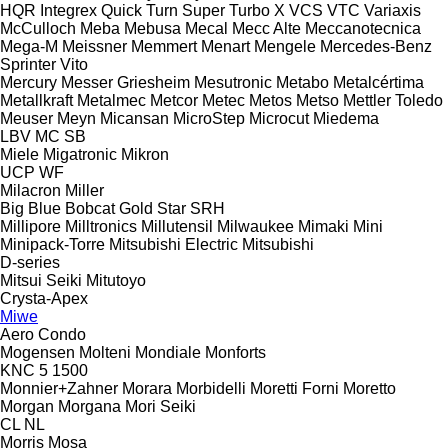
HQR
Integrex
Quick Turn
Super Turbo X
VCS
VTC
Variaxis
McCulloch
Meba
Mebusa
Mecal
Mecc Alte
Meccanotecnica
Mega-M
Meissner
Memmert
Menart
Mengele
Mercedes-Benz
Sprinter
Vito
Mercury
Messer Griesheim
Mesutronic
Metabo
Metalcértima
Metallkraft
Metalmec
Metcor
Metec
Metos
Metso
Mettler Toledo
Meuser
Meyn
Micansan
MicroStep
Microcut
Miedema
LBV
MC
SB
Miele
Migatronic
Mikron
UCP
WF
Milacron
Miller
Big Blue
Bobcat
Gold Star
SRH
Millipore
Milltronics
Millutensil
Milwaukee
Mimaki
Mini
Minipack-Torre
Mitsubishi Electric
Mitsubishi
D-series
Mitsui Seiki
Mitutoyo
Crysta-Apex
Miwe
Aero
Condo
Mogensen
Molteni
Mondiale
Monforts
KNC 5 1500
Monnier+Zahner
Morara
Morbidelli
Moretti Forni
Moretto
Morgan
Morgana
Mori Seiki
CL
NL
Morris
Mosa