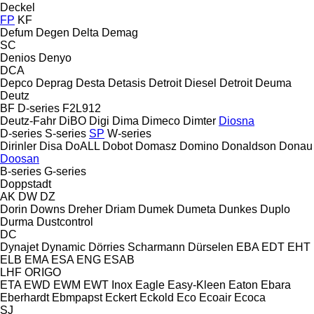
Deckel
FP
KF
Defum
Degen
Delta
Demag
SC
Denios
Denyo
DCA
Depco
Deprag
Desta
Detasis
Detroit Diesel
Detroit
Deuma
Deutz
BF
D-series
F2L912
Deutz-Fahr
DiBO
Digi
Dima
Dimeco
Dimter
Diosna
D-series
S-series
SP
W-series
Dirinler
Disa
DoALL
Dobot
Domasz
Domino
Donaldson
Donau
Doosan
B-series
G-series
Doppstadt
AK
DW
DZ
Dorin
Downs
Dreher
Driam
Dumek
Dumeta
Dunkes
Duplo
Durma
Dustcontrol
DC
Dynajet
Dynamic
Dörries Scharmann
Dürselen
EBA
EDT
EHT
ELB
EMA
ESA ENG
ESAB
LHF
ORIGO
ETA
EWD
EWM
EWT Inox
Eagle
Easy-Kleen
Eaton
Ebara
Eberhardt
Ebmpapst
Eckert
Eckold
Eco
Ecoair
Ecoca
SJ