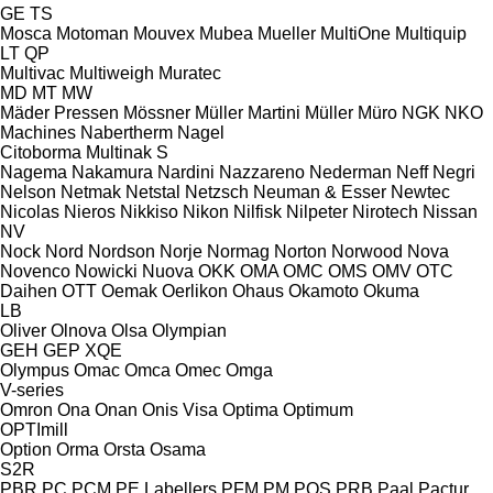
GE
TS
Mosca
Motoman
Mouvex
Mubea
Mueller
MultiOne
Multiquip
LT
QP
Multivac
Multiweigh
Muratec
MD
MT
MW
Mäder Pressen
Mössner
Müller Martini
Müller
Müro
NGK
NKO
Machines
Nabertherm
Nagel
Citoborma
Multinak S
Nagema
Nakamura
Nardini
Nazzareno
Nederman
Neff
Negri
Nelson
Netmak
Netstal
Netzsch
Neuman & Esser
Newtec
Nicolas
Nieros
Nikkiso
Nikon
Nilfisk
Nilpeter
Nirotech
Nissan
NV
Nock
Nord
Nordson
Norje
Normag
Norton
Norwood
Nova
Novenco
Nowicki
Nuova
OKK
OMA
OMC
OMS
OMV
OTC
Daihen
OTT
Oemak
Oerlikon
Ohaus
Okamoto
Okuma
LB
Oliver
Olnova
Olsa
Olympian
GEH
GEP
XQE
Olympus
Omac
Omca
Omec
Omga
V-series
Omron
Ona
Onan
Onis Visa
Optima
Optimum
OPTImill
Option
Orma
Orsta
Osama
S2R
PBR
PC
PCM
PE Labellers
PFM
PM
POS
PRB
Paal
Pactur