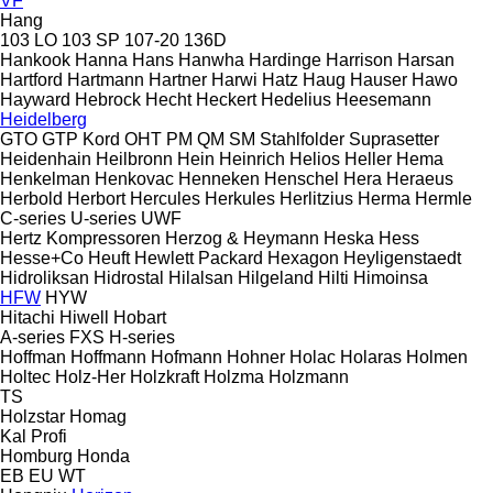
VF
Hang
103 LO
103 SP
107-20
136D
Hankook
Hanna
Hans
Hanwha
Hardinge
Harrison
Harsan
Hartford
Hartmann
Hartner
Harwi
Hatz
Haug
Hauser
Hawo
Hayward
Hebrock
Hecht
Heckert
Hedelius
Heesemann
Heidelberg
GTO
GTP
Kord
OHT
PM
QM
SM
Stahlfolder
Suprasetter
Heidenhain
Heilbronn
Hein
Heinrich
Helios
Heller
Hema
Henkelman
Henkovac
Henneken
Henschel
Hera
Heraeus
Herbold
Herbort
Hercules
Herkules
Herlitzius
Herma
Hermle
C-series
U-series
UWF
Hertz Kompressoren
Herzog & Heymann
Heska
Hess
Hesse+Co
Heuft
Hewlett Packard
Hexagon
Heyligenstaedt
Hidroliksan
Hidrostal
Hilalsan
Hilgeland
Hilti
Himoinsa
HFW
HYW
Hitachi
Hiwell
Hobart
A-series
FXS
H-series
Hoffman
Hoffmann
Hofmann
Hohner
Holac
Holaras
Holmen
Holtec
Holz-Her
Holzkraft
Holzma
Holzmann
TS
Holzstar
Homag
Kal
Profi
Homburg
Honda
EB
EU
WT