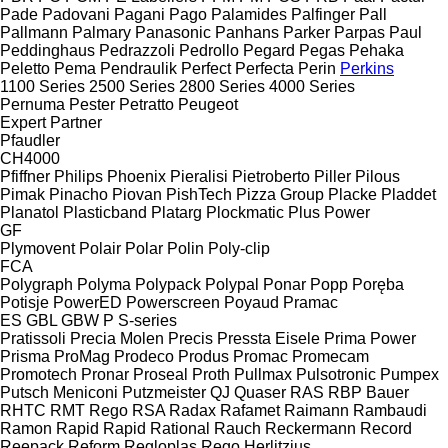
Pade
Padovani
Pagani
Pago
Palamides
Palfinger
Pall
Pallmann
Palmary
Panasonic
Panhans
Parker
Parpas
Paul
Peddinghaus
Pedrazzoli
Pedrollo
Pegard
Pegas
Pehaka
Peletto
Pema
Pendraulik
Perfect
Perfecta
Perin
Perkins
1100 Series
2500 Series
2800 Series
4000 Series
Pernuma
Pester
Petratto
Peugeot
Expert
Partner
Pfaudler
CH4000
Pfiffner
Philips
Phoenix
Pieralisi
Pietroberto
Piller
Pilous
Pimak
Pinacho
Piovan
PishTech
Pizza Group
Placke
Pladdet
Planatol
Plasticband
Platarg
Plockmatic
Plus Power
GF
Plymovent
Polair
Polar
Polin
Poly-clip
FCA
Polygraph
Polyma
Polypack
Polypal
Ponar
Popp
Poręba
Potisje
PowerED
Powerscreen
Poyaud
Pramac
ES
GBL
GBW
P
S-series
Pratissoli
Precia Molen
Precis
Pressta Eisele
Prima Power
Prisma
ProMag
Prodeco
Produs
Promac
Promecam
Promotech
Pronar
Proseal
Proth
Pullmax
Pulsotronic
Pumpex
Putsch Meniconi
Putzmeister
QJ
Quaser
RAS
RBP Bauer
RHTC
RMT Rego
RSA
Radax
Rafamet
Raimann
Rambaudi
Ramon
Rapid
Rapid
Rational
Rauch
Reckermann
Record
Reepack
Reform
Regloplas
Rego Herlitzius