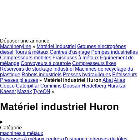
Déposer une annonce
Machineryline
»
Matériel industriel
Groupes électrogènes
diesel
Tours à métaux
Centres d'usinage
Pompes industrielles
Compresseurs mobiles
Fraiseuses à métaux
Équipement de
mélange
Convoyeurs à courroie
Compresseurs fixes
Réservoirs de stockage industriel
Machines de recyclage du
plastique
Robots industriels
Presses hydrauliques
Pétrisseurs
Presses plieuses
»
Matériel industriel Huron
Abat
Atlas
Copco
Caterpillar
Cummins
Doosan
Heidelberg
Hurakan
Kaeser
Mazak
TyreON
»
Matériel industriel Huron
Catégorie
machines à métaux
fraiseuses à métaux
centres d'usinage
cintreuses de tôles