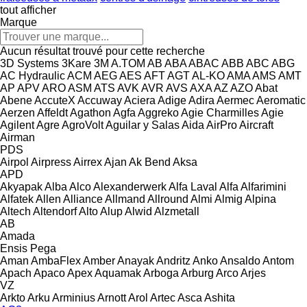
tout afficher
Marque
Aucun résultat trouvé pour cette recherche
3D Systems
3Kare
3M
A.TOM
AB
ABA
ABAC
ABB
ABC
ABG
AC Hydraulic
ACM
AEG
AES
AFT
AGT
AL-KO
AMA
AMS
AMT
AP
APV
ARO
ASM
ATS
AVK
AVR
AVS
AXA
AZ
AZO
Abat
Abene
AccuteX
Accuway
Aciera
Adige
Adira
Aermec
Aeromatic
Aerzen
Affeldt
Agathon
Agfa
Aggreko
Agie Charmilles
Agie
Agilent
Agre
AgroVolt
Aguilar y Salas
Aida
AirPro
Aircraft
Airman
PDS
Airpol
Airpress
Airrex
Ajan
Ak Bend
Aksa
APD
Akyapak
Alba
Alco
Alexanderwerk
Alfa Laval
Alfa
Alfarimini
Alfatek
Allen
Alliance
Allmand
Allround
Almi
Almig
Alpina
Altech
Altendorf
Alto
Alup
Alwid
Alzmetall
AB
Amada
Ensis
Pega
Aman
AmbaFlex
Amber
Anayak
Andritz
Anko
Ansaldo
Antom
Apach
Apaco
Apex
Aquamak
Arboga
Arburg
Arco
Arjes
VZ
Arkto
Arku
Arminius
Arnott
Arol
Artec
Asca
Ashita