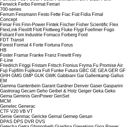
Fenwick
Ferbo
Fermat
Ferrari
700-series
Ferrum
Fessmann
Festo
Fette
Fiac
Fiat
Fidia
Fimal
Concept
Fimar
Fini
Finn-Power
Fintek
Fischer
Fisher Scientific
Flex
FlexLink
Flexlift
Flott
Flottweg
Fluke
Flygt
Foellmer
Fogo
Foliant
Fom Industrie
Fomaco
Forberg
Ford
FDT
Transit
Forest
Format 4
Forte
Fortuna
Forus
HB
Foster
Framar
Franke
Franz
Frewitt
Frey
F-Line
Friedrich
Friggi
Fristam
Fritsch
Fronius
Fryma
Fu Promise Air
Fuji
Fujifilm
Fujikura
Full
Funke
Futura
GBC
GE
GEA
GER
GF
GHH
GMG
GMP
GUK
GWK
Gabbiani
Gai
Gallenkamp
Gallus
EM
Gamma
Gantenbein
Garant
Gardner Denver
Gaser
Gasparini
Gastrorag
Gecam
Geho
Geibel & Hotz
Geiger
Geka
Geko
Gema
Geminis
GenPower
GenSet
MCM
Genelec
Generac
CTF
V20
VB
VT
Genie
Genmac
Gericke
Gernal
Gernep
Gesan
DPAS
DPS
DVR
DVS
Getecha
Getra
Ghiringhelli
Giardina
Gieseking
Giga Power