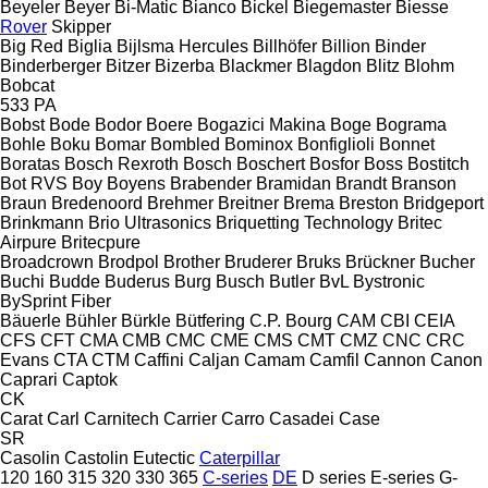
Beyeler
Beyer
Bi-Matic
Bianco
Bickel
Biegemaster
Biesse
Rover
Skipper
Big Red
Biglia
Bijlsma Hercules
Billhöfer
Billion
Binder
Binderberger
Bitzer
Bizerba
Blackmer
Blagdon
Blitz
Blohm
Bobcat
533
PA
Bobst
Bode
Bodor
Boere
Bogazici Makina
Boge
Bograma
Bohle
Boku
Bomar
Bombled
Bominox
Bonfiglioli
Bonnet
Boratas
Bosch Rexroth
Bosch
Boschert
Bosfor
Boss
Bostitch
Bot RVS
Boy
Boyens
Brabender
Bramidan
Brandt
Branson
Braun
Bredenoord
Brehmer
Breitner
Brema
Breston
Bridgeport
Brinkmann
Brio Ultrasonics
Briquetting Technology
Britec
Airpure
Britecpure
Broadcrown
Brodpol
Brother
Bruderer
Bruks
Brückner
Bucher
Buchi
Budde
Buderus
Burg
Busch
Butler
BvL
Bystronic
BySprint Fiber
Bäuerle
Bühler
Bürkle
Bütfering
C.P. Bourg
CAM
CBI
CEIA
CFS
CFT
CMA
CMB
CMC
CME
CMS
CMT
CMZ
CNC
CRC
Evans
CTA
CTM
Caffini
Caljan
Camam
Camfil
Cannon
Canon
Caprari
Captok
CK
Carat
Carl
Carnitech
Carrier
Carro
Casadei
Case
SR
Casolin
Castolin Eutectic
Caterpillar
120
160
315
320
330
365
C-series
DE
D series
E-series
G-