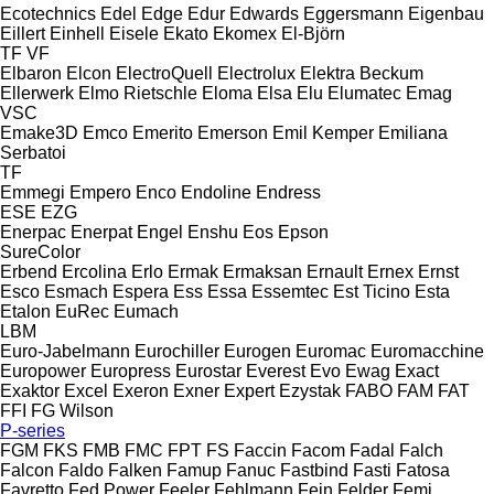
Ecotechnics
Edel
Edge
Edur
Edwards
Eggersmann
Eigenbau
Eillert
Einhell
Eisele
Ekato
Ekomex
El-Björn
TF
VF
Elbaron
Elcon
ElectroQuell
Electrolux
Elektra Beckum
Ellerwerk
Elmo Rietschle
Eloma
Elsa
Elu
Elumatec
Emag
VSC
Emake3D
Emco
Emerito
Emerson
Emil Kemper
Emiliana
Serbatoi
TF
Emmegi
Empero
Enco
Endoline
Endress
ESE
EZG
Enerpac
Enerpat
Engel
Enshu
Eos
Epson
SureColor
Erbend
Ercolina
Erlo
Ermak
Ermaksan
Ernault
Ernex
Ernst
Esco
Esmach
Espera
Ess
Essa
Essemtec
Est Ticino
Esta
Etalon
EuRec
Eumach
LBM
Euro-Jabelmann
Eurochiller
Eurogen
Euromac
Euromacchine
Europower
Europress
Eurostar
Everest
Evo
Ewag
Exact
Exaktor
Excel
Exeron
Exner
Expert
Ezystak
FABO
FAM
FAT
FFI
FG Wilson
P-series
FGM
FKS
FMB
FMC
FPT
FS
Faccin
Facom
Fadal
Falch
Falcon
Faldo
Falken
Famup
Fanuc
Fastbind
Fasti
Fatosa
Favretto
Fed Power
Feeler
Fehlmann
Fein
Felder
Femi