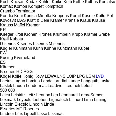
Koch
Kocsan
Kodak
Kohler
Koike
Kolb
Kolbe
Kolbus
Komatsu
Komax
Komori
Komplet
Komptech
Crambo
Terminator
Kondia
Koni
Konica Minolta
Koppens
Kornit
Kosme
Kotło-Pol
Kovosvit MAS
Kraft & Dele
Kramer
Kranzle
Kraus
Krause
Krauss Maffei
Kremer
KR
Krieger
Kroll
Kronen
Krones
Krumbein
Krupp
Krämer Grebe
Krøll
Kubota
D-series
K-series
L-series
M-series
Kugler
Kuhlmann
Kuhn
Kuhne
Kunzmann
Kuper
FW
Kusing
Kverneland
ES
Kärcher
B-series
HD
PGG
Kögel
Kölle
König
Kövy
LEWA
LNS
LOIP
LPG
LSM
LVD
Laetus
Lagun
Lamina
Landa
Landini
Lange
Langguth
Laska
Lastek
Lauda
Leadermac
Leadwell
Ledinek
Lefort
500
600
Leica
Leistritz
Leitz
Lennox
Leo
Leonhardt
Leroy-Somer
Lexmark
Leybold
Liebherr
Ligmatech
Lillnord
Lima
Liming
Lincoln Electric
Lincoln
Linde
E-series
MT
R-series
Lindner
Linx
Lippelt
Lisse
Lissmac