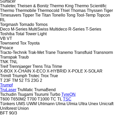
Surfacer
Thaletec
Theisen & Bonitz
Thermo King
Thermo Scientific
Thermo
Thermobile
Thermocold
Thiel
Thomas
Thyssen
Tiger
Timesavers
Tipper Tie
Titan
Tonello
Tong
Tool-Temp
Topcon
RL
Torgmash
Tornado
Tornos
Deco
M-Series
MultiSwiss
Multideco
R-Series
T-Series
Toshiba
Total
Tower Light
VB
VT
Townsend
Tox
Toyota
Proace
Tracto-Technik
Trak-Met
Trane
Tranemo
Transfluid
Transnorm
Transpak
Traub
TNK
TNL
Treif
Trennjaeger
Trens
Tria
Trime
X-BOX
X-CHAIN
X-ECO
X-HYBRID
X-POLE
X-SOLAR
Trimill
Triumph
Trotec
Trox
True
T 23F
TM 52
TS 23G 2
Trumpf
TruLaser
TruMatic
TrumaBend
Tschudin
Tsugami
Tsurumi
Turbo
TyreON
T600
T650M2
T700
T1000
TC
TL
TSC
Tünkers
UMS
UWM
Uhlmann
Ulma
Ulmia
Ultra
Unex
Unicraft
Uniforest
Union
BFT 90/3