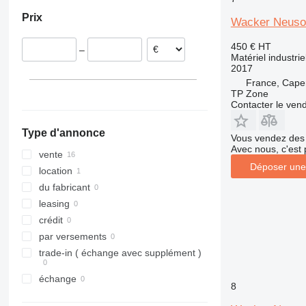
Allemagne
Prix
France
Wacker Neuso
Pays-Bas
450 €
HT
–
Italie
Matériel industrie
2017
Bulgarie
France, Cape
TP Zone
Contacter le ven
Type d'annonce
Vous vendez des 
Avec nous, c'est 
vente
Déposer une
location
du fabricant
leasing
crédit
par versements
trade-in ( échange avec supplément )
échange
8