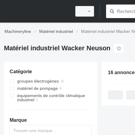
Machineryline
Matériel industriel
Matériel industriel Wacker 
Matériel industriel Wacker Neuson
Catégorie
16 annonce
groupes électrogènes
matériel de pompage
tours d'éclairage
équipements de contrôle climatique
groupes électrogènes essence
motopompes
industriel
groupes électrogènes diesel
pompes de drainage
radiateurs industriels
Marque