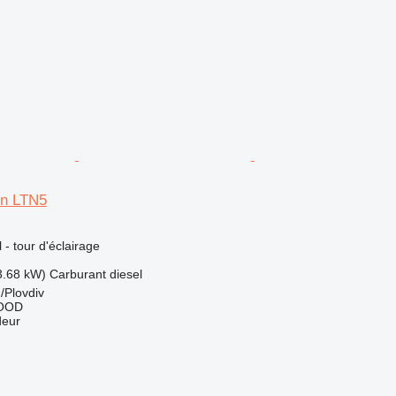
n LTN5
l - tour d'éclairage
3.68 kW)
Carburant
diesel
/Plovdiv
EOOD
deur