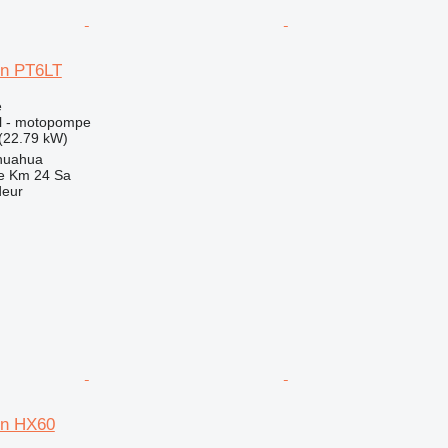
n PT6LT
e
iel - motopompe
(22.79 kW)
huahua
e Km 24 Sa
deur
n HX60