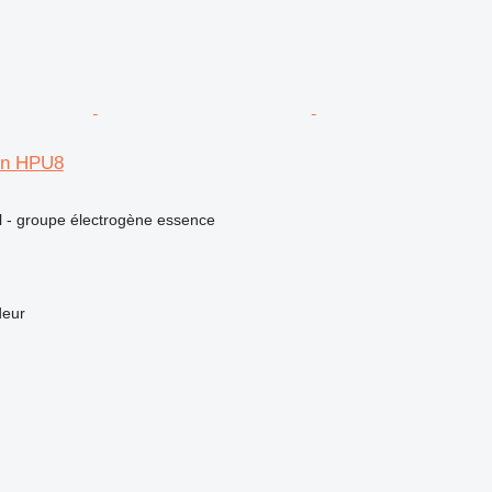
on HPU8
el - groupe électrogène essence
deur