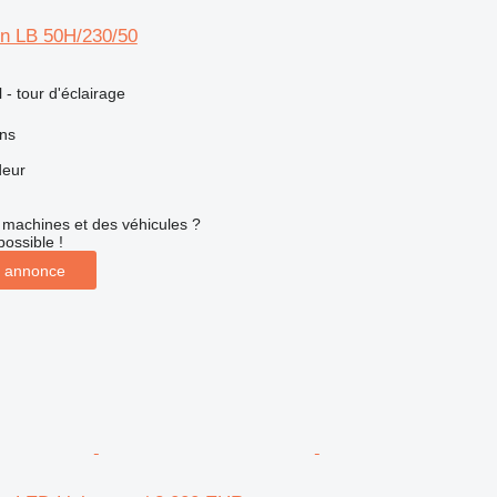
n LB 50H/230/50
l - tour d'éclairage
ns
deur
machines et des véhicules ?
possible !
 annonce