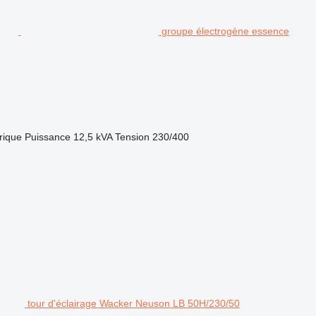
groupe électrogène essence
rique
Puissance
12,5 kVA
Tension
230/400
tour d'éclairage Wacker Neuson LB 50H/230/50