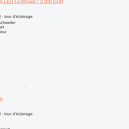
 LED Lichtmast / 2.000 EUR
l - tour d'éclairage
chweiler
bH
deur
n
l - tour d'éclairage