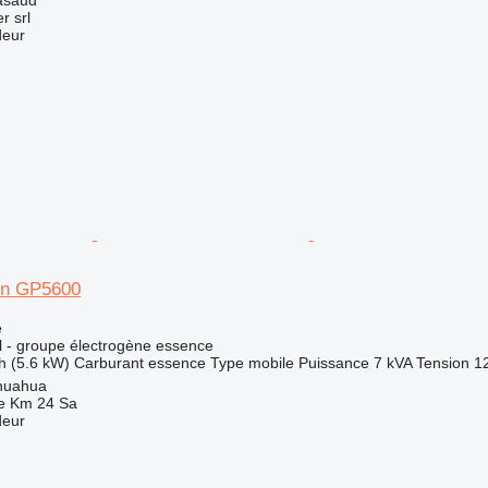
asaud
r srl
deur
on GP5600
e
el - groupe électrogène essence
h (5.6 kW)
Carburant
essence
Type
mobile
Puissance
7 kVA
Tension
1
huahua
e Km 24 Sa
deur