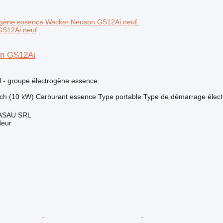
GS12Ai neuf
n GS12Ai
el - groupe électrogène essence
ch (10 kW)
Carburant
essence
Type
portable
Type de démarrage
élect
ASAU SRL
deur