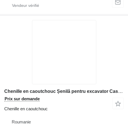
Chenille en caoutchouc Șenilă pentru excavator Case CX40BMR (400 x 74 x 68) pour matériel de TP
Prix sur demande
Chenille en caoutchouc
Roumanie