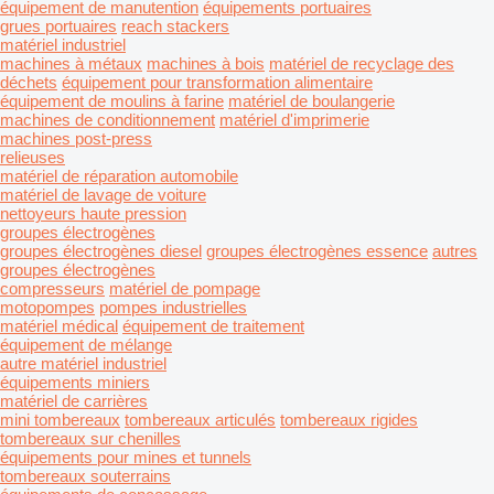
équipement de manutention
équipements portuaires
grues portuaires
reach stackers
matériel industriel
machines à métaux
machines à bois
matériel de recyclage des
déchets
équipement pour transformation alimentaire
équipement de moulins à farine
matériel de boulangerie
machines de conditionnement
matériel d'imprimerie
machines post-press
relieuses
matériel de réparation automobile
matériel de lavage de voiture
nettoyeurs haute pression
groupes électrogènes
groupes électrogènes diesel
groupes électrogènes essence
autres
groupes électrogènes
compresseurs
matériel de pompage
motopompes
pompes industrielles
matériel médical
équipement de traitement
équipement de mélange
autre matériel industriel
équipements miniers
matériel de carrières
mini tombereaux
tombereaux articulés
tombereaux rigides
tombereaux sur chenilles
équipements pour mines et tunnels
tombereaux souterrains