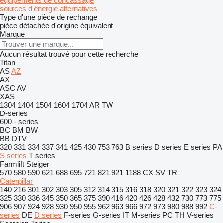
équipements de concassage
sources d'énergie alternatives
Type d'une pièce de rechange
pièce détachée d'origine
équivalent
Marque
Aucun résultat trouvé pour cette recherche
Titan
AS
AZ
AX
ASC
AV
XAS
1304
1404
1504
1604
1704
AR
TW
D-series
600 - series
BC
BM
BW
BB
DTV
320
331
334
337
341
425
430
753
763
B series
D series
E series
PA
S series
T series
Farmlift
Steiger
570
580
590
621
688
695
721
821
921
1188
CX
SV
TR
Caterpillar
140
216
301
302
303
305
312
314
315
316
318
320
321
322
323
324
325
330
336
345
350
365
375
390
416
420
426
428
432
730
773
775
906
907
924
928
930
950
955
962
963
966
972
973
980
988
992
C-
series
DE
D series
F-series
G-series
IT
M-series
PC
TH
V-series