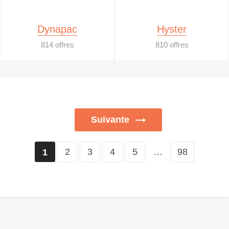
Dynapac
Hyster
814 offres
810 offres
Suivante
2
3
4
5
…
98
1