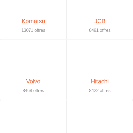
Komatsu
JCB
13071 offres
8481 offres
Volvo
Hitachi
8468 offres
8422 offres