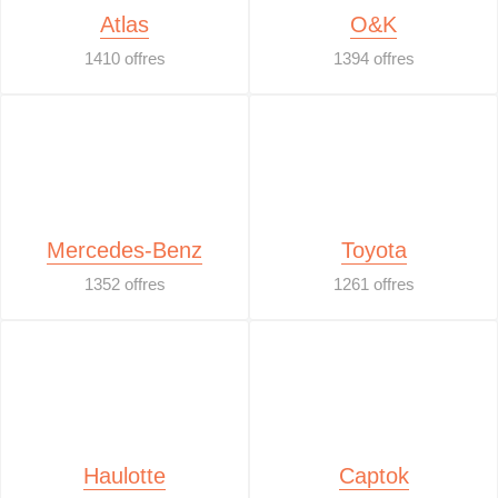
Atlas
O&K
1410 offres
1394 offres
Mercedes-Benz
Toyota
1352 offres
1261 offres
Haulotte
Captok