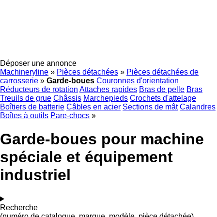
Déposer une annonce
Machineryline
»
Pièces détachées
»
Pièces détachées de
carrosserie
»
Garde-boues
Couronnes d'orientation
Réducteurs de rotation
Attaches rapides
Bras de pelle
Bras
Treuils de grue
Châssis
Marchepieds
Crochets d'attelage
Boîtiers de batterie
Câbles en acier
Sections de mât
Calandres
Boîtes à outils
Pare-chocs
»
Garde-boues pour machine
spéciale et équipement
industriel
Recherche
(numéro de catalogue, marque, modèle, pièce détachée)