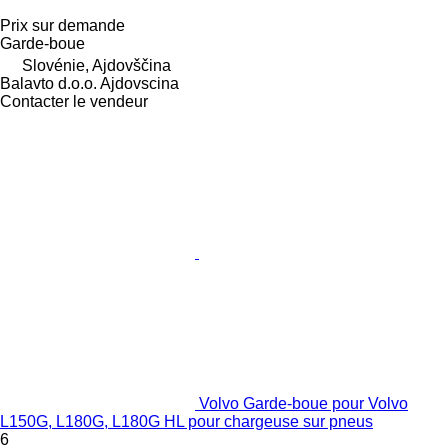
Prix sur demande
Garde-boue
Slovénie, Ajdovščina
Balavto d.o.o. Ajdovscina
Contacter le vendeur
Volvo Garde-boue pour Volvo
L150G, L180G, L180G HL pour chargeuse sur pneus
6