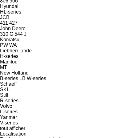
806
906
Hyundai
HL-series
JCB
411
427
John Deere
310 G
544 J
Komatsu
PW
WA
Liebherr
Linde
H-series
Manitou
MT
New Holland
B-series
LB
W-series
Schaeff
SKL
Still
R-series
Volvo
L-series
Yanmar
V-series
tout afficher
Localisation