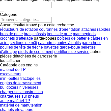
Catégorie
Aucun résultat trouvé pour cette recherche
réducteurs de rotation
couronnes d'orientation
attaches rapides
bras de pelle
bras
châssis
treuils de grue
marchepieds
crochets d'attelage
garde-boues
boîtiers de batterie
câbles en
acier
sections de mât
calandres
boîtes à outils
pare-chocs
poulies de tête de flèche
bavettes garde-boue
sellettes
d'attelage
pieds de scellement
portillons de service
autres
pièces détachées de carrosserie
tout afficher
Catégorie des engins
matériel de TP
excavateurs
mini-pelles
tractopelles
engins de terrassement
bulldozers
niveleuses
chargeuses construction
chargeuses sur pneus
autre matériel TP
matériel de manutention
chariots élévateurs