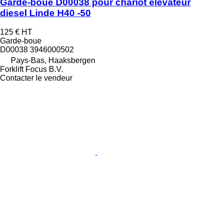
Garde-boue D00038 pour chariot élévateur
diesel Linde H40 -50
125 €
HT
Garde-boue
D00038 3946000502
Pays-Bas, Haaksbergen
Forklift Focus B.V.
Contacter le vendeur