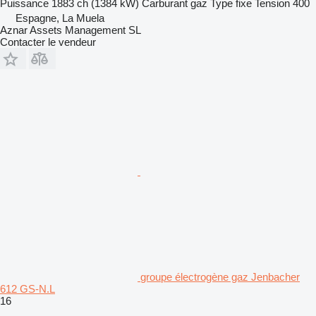
Puissance
1883 ch (1384 kW)
Carburant
gaz
Type
fixe
Tension
400
Espagne, La Muela
Aznar Assets Management SL
Contacter le vendeur
groupe électrogène gaz Jenbacher
612 GS-N.L
16