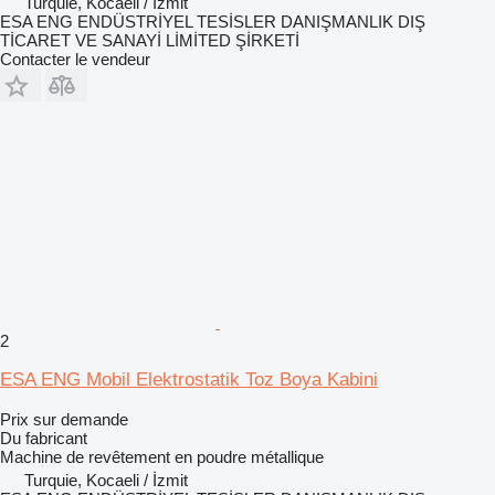
Turquie, Kocaeli / İzmit
ESA ENG ENDÜSTRİYEL TESİSLER DANIŞMANLIK DIŞ
TİCARET VE SANAYİ LİMİTED ŞİRKETİ
Contacter le vendeur
2
ESA ENG Mobil Elektrostatik Toz Boya Kabini
Prix sur demande
Du fabricant
Machine de revêtement en poudre métallique
Turquie, Kocaeli / İzmit