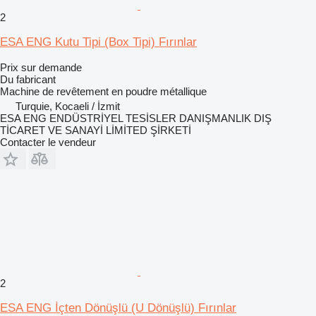
2
ESA ENG Kutu Tipi (Box Tipi) Fırınlar
Prix sur demande
Du fabricant
Machine de revêtement en poudre métallique
Turquie, Kocaeli / İzmit
ESA ENG ENDÜSTRİYEL TESİSLER DANIŞMANLIK DIŞ
TİCARET VE SANAYİ LİMİTED ŞİRKETİ
Contacter le vendeur
2
ESA ENG İçten Dönüşlü (U Dönüşlü) Fırınlar