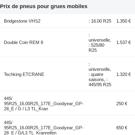
Prix de pneus pour grues mobiles
Bridgestone VHS2
: 16.00 R25
1.350 €
:
universelle,
Double Coin REM 8
1.537 €
: 525/80
R25
:
universelle,
Techking ETCRANE
: quatre
1.320 €
saisons, :
445/95 R25
445/
95R25_16.00R25_177E_Goodyear_GP-
250 €
28_E / G / L3 TL_Kran
445/
95R25_16.00R25_177E_Goodyear_GP-
650 €
28_E / G/L3 TL_Kranreifen