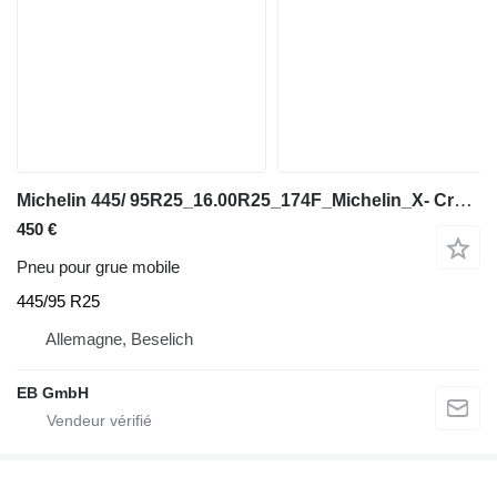
Michelin 445/ 95R25_16.00R25_174F_Michelin_X- Crane AT_TL_MPT_Kranreife
450 €
Pneu pour grue mobile
445/95 R25
Allemagne, Beselich
EB GmbH