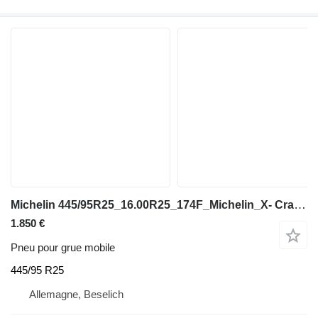
Michelin 445/95R25_16.00R25_174F_Michelin_X- Crane+_Kranreifen_Mobilkran_
1.850 €
Pneu pour grue mobile
445/95 R25
Allemagne, Beselich