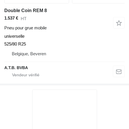
Double Coin REM 8
1.537 €
HT
Pneu pour grue mobile
universelle
525/80 R25
Belgique, Beveren
A.T.B. BVBA