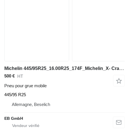
Michelin 445/95R25_16.00R25_174F_Michelin_X- Crane AT_TL_MPT_Kranreifen
500 €
HT
Pneu pour grue mobile
445/95 R25
Allemagne, Beselich
EB GmbH