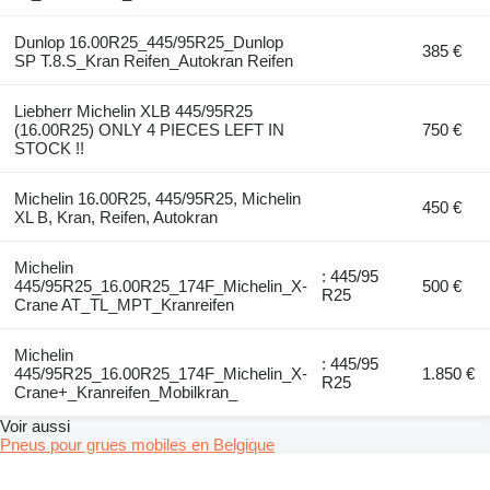
Dunlop 16.00R25_445/95R25_Dunlop
385 €
SP T.8.S_Kran Reifen_Autokran Reifen
Liebherr Michelin XLB 445/95R25
(16.00R25) ONLY 4 PIECES LEFT IN
750 €
STOCK !!
Michelin 16.00R25, 445/95R25, Michelin
450 €
XL B, Kran, Reifen, Autokran
Michelin
: 445/95
445/95R25_16.00R25_174F_Michelin_X-
500 €
R25
Crane AT_TL_MPT_Kranreifen
Michelin
: 445/95
445/95R25_16.00R25_174F_Michelin_X-
1.850 €
R25
Crane+_Kranreifen_Mobilkran_
Voir aussi
Pneus pour grues mobiles en Belgique