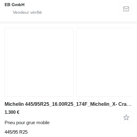
EB GmbH
Michelin 445/95R25_16.00R25_174F_Michelin_X- Crane AT_TL_MPT_Kranreifen
1.300 €
Pneu pour grue mobile
445/95 R25