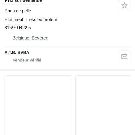
Prix sur demande
Pneu de pelle
État
neuf
essieu moteur
315/70 R22.5
Belgique, Beveren
A.T.B. BVBA