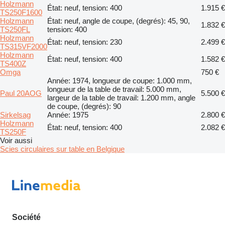
Holzmann
État: neuf, tension: 400
1.915 €
TS250F1600
Holzmann
État: neuf, angle de coupe, (degrés): 45, 90,
1.832 €
TS250FL
tension: 400
Holzmann
État: neuf, tension: 230
2.499 €
TS315VF2000
Holzmann
État: neuf, tension: 400
1.582 €
TS400Z
Omga
750 €
Année: 1974, longueur de coupe: 1.000 mm,
longueur de la table de travail: 5.000 mm,
Paul 20AOG
5.500 €
largeur de la table de travail: 1.200 mm, angle
de coupe, (degrés): 90
Sirkelsag
Année: 1975
2.800 €
Holzmann
État: neuf, tension: 400
2.082 €
TS250F
Voir aussi
Scies circulaires sur table en Belgique
Société