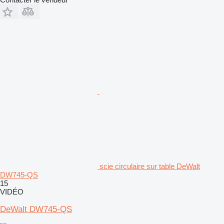
scie circulaire sur table DeWalt
DW745-QS
15
VIDÉO
DeWalt DW745-QS