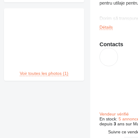
pentru utilaje pentr
Dorim să transpunem
client.
Détails
Știm că un utilaj es
Contacts
aflăm cât mai multe 
care le va presta, p
exploatare în sigura
Voir toutes les photos (1)
Vendeur vérifié
En stock:
5 annonc
depuis
3
ans sur Ma
Suivre ce vend