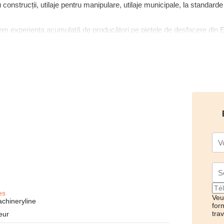
u construcții, utilaje pentru manipulare, utilaje municipale, la standarde
 experiența acumulată de producători pe piețele de desfacere din Eur
te o investiție serioasă, care nu se face atât de des pe cât și-ar dori 
detalii despre domeniul de activitate al utilajului, despre mediul în care
entru a veni în întâmpinarea clienților noștri prin soluții personalizate 
nță și o fiabilitate cât mai mare în timp. Totul pentru a avea unportofoli
es
Veui
chineryline
for
tra
eur