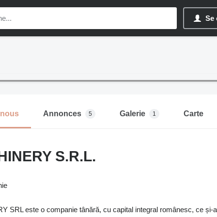
Se 
-nous
Annonces
Galerie
Carte
5
1
INERY S.R.L.
nie
L este o companie tânără, cu capital integral românesc, ce și-a înc