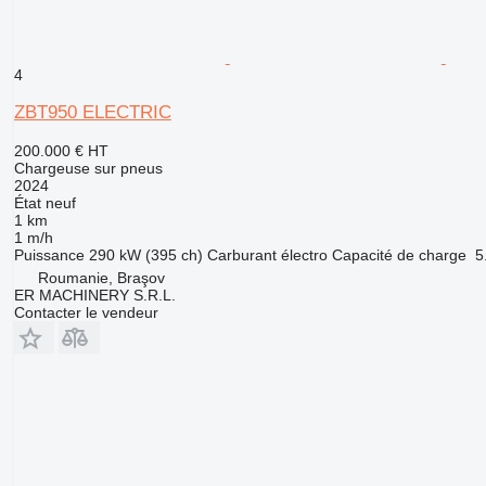
4
ZBT950 ELECTRIC
200.000 €
HT
Chargeuse sur pneus
2024
État
neuf
1 km
1 m/h
Puissance
290 kW (395 ch)
Carburant
électro
Capacité de charge
5
Roumanie, Braşov
ER MACHINERY S.R.L.
Contacter le vendeur