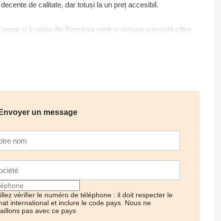
 decente de calitate, dar totuși la un preț accesibil.
opa și în piața din România printr-o viziune orientată către
fiecare, de aceea atunci când ni se cer oferte de preț dorim să
 va lucra, sarcinile pe care le va ridica, despre activitățile pe
și utilaje echipate conform cu necesitățile lor, pentru o
u de clienți mulțumiți!
Envoyer un message
llez vérifier le numéro de téléphone : il doit respecter le
mat international et inclure le code pays.
Nous ne
vaillons pas avec ce pays