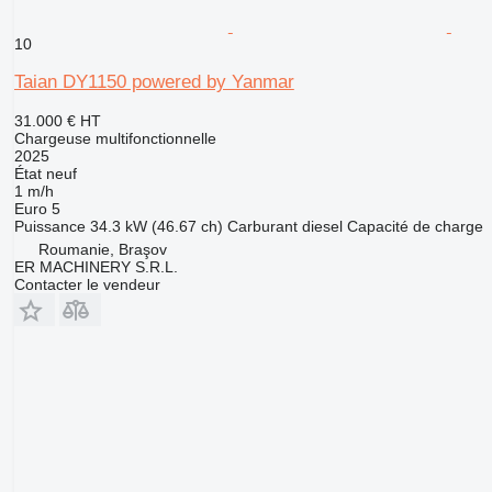
10
Taian DY1150 powered by Yanmar
31.000 €
HT
Chargeuse multifonctionnelle
2025
État
neuf
1 m/h
Euro 5
Puissance
34.3 kW (46.67 ch)
Carburant
diesel
Capacité de charge
Roumanie, Braşov
ER MACHINERY S.R.L.
Contacter le vendeur