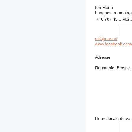
Ion Florin
Langues:
roumain, 
+40 787 43...
Mont
utilaje-er.ro/
www.facebook.com/
Adresse
Roumanie, Brasov,
Heure locale du ve