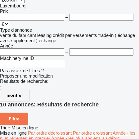
Luxembourg
Prix
–
Type d'annonce
vente
du fabricant
leasing
crédit
par versements
trade-in ( échange
avec supplément )
échange
Année
–
Machineryline ID
Pas assez de filtres ?
Proposer une modification
Résultats de recherche:
-
montrer
10 annonces:
Résultats de recherche
Filtre
Trier
:
Mise en ligne
Mise en ligne
Par ordre décroissant
Par ordre croissant
Année - les
plus récentes en premier
Année - les plus anciens au début