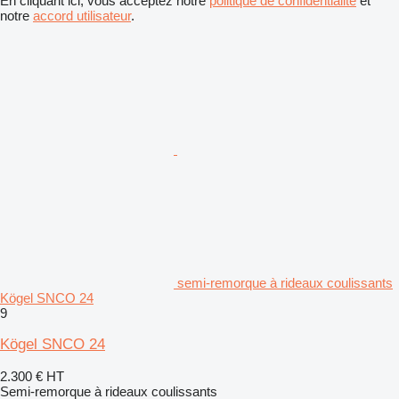
En cliquant ici, vous acceptez notre
politique de confidentialité
et
notre
accord utilisateur
.
semi-remorque à rideaux coulissants
Kögel SNCO 24
9
Kögel SNCO 24
2.300 €
HT
Semi-remorque à rideaux coulissants