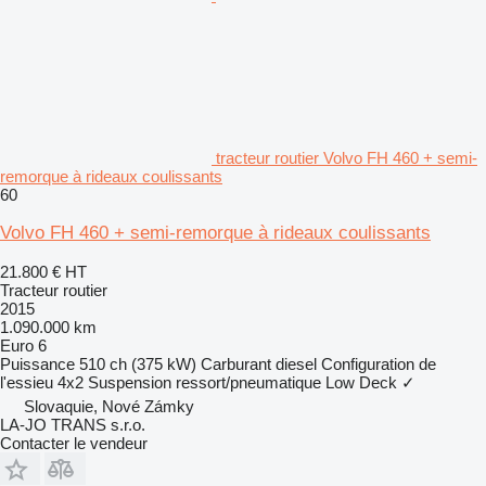
tracteur routier Volvo FH 460 + semi-
remorque à rideaux coulissants
60
Volvo FH 460 + semi-remorque à rideaux coulissants
21.800 €
HT
Tracteur routier
2015
1.090.000 km
Euro 6
Puissance
510 ch (375 kW)
Carburant
diesel
Configuration de
l'essieu
4x2
Suspension
ressort/pneumatique
Low Deck
✓
Slovaquie, Nové Zámky
LA-JO TRANS s.r.o.
Contacter le vendeur