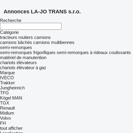
Annonces LA-JO TRANS s.r.o.
Recherche
Catégorie
tracteurs routiers
camions
camions bâchés
camions multibennes
semi-remorques
semi-remorques frigorifiques
semi-remorques à rideaux coulissants
matériel de manutention
chariots élévateurs
chariots élévateur à gaz
Marque
IVECO
Trakker
Jungheinrich
TFG
Kögel
MAN
TGX
Renault
Midlum
Volvo
FH
tout afficher