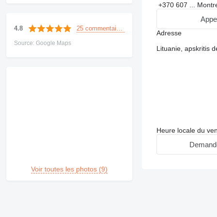
+370 607 ...
Montr
Appe
25 commentaires
4.8
Adresse
Source: Google Maps
Lituanie, apskritis 
Heure locale du ve
Demande
Voir toutes les photos (9)