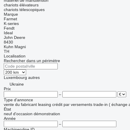
matériel de manutention
chariots élévateurs
chariots télescopiques
Marque
Farmet
K-series
Fendt
Ideal
John Deere
8430
Kuhn
Magni
TH
Localisation
Rechercher dans un périmètre
Luxembourg
autres
Ukraine
Prix
–
Type d'annonce
vente
du fabricant
leasing
crédit
par versements
trade-in ( échange 
État
neuf
d'occasion
démonstration
Année
–
Machineryline ID