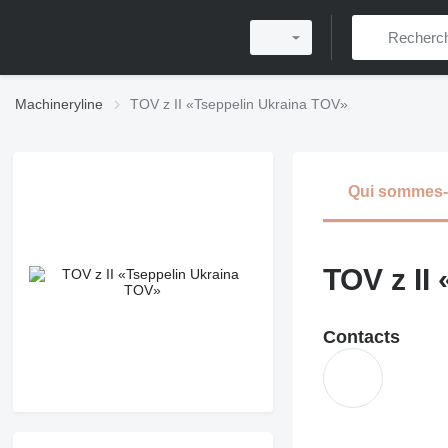
Machineryline
TOV z II «Tseppelin Ukraina TOV»
Qui sommes
TOV z II
Contacts