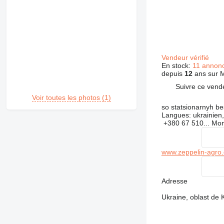
Vendeur vérifié
En stock:
11 annon
depuis
12
ans sur M
Suivre ce vend
Voir toutes les photos (1)
so statsionarnyh be
Langues:
ukrainien,
+380 67 510...
Mon
www.zeppelin-agro
Adresse
Ukraine, oblast de K