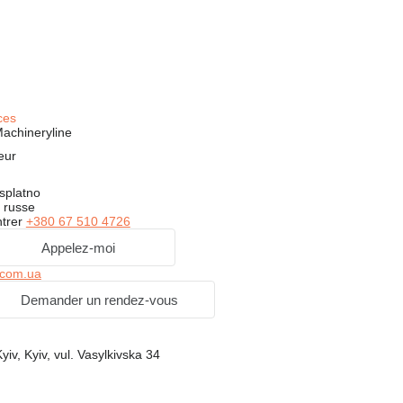
ces
achineryline
eur
splatno
 russe
trer
+380 67 510 4726
Appelez-moi
.com.ua
Demander un rendez-vous
yiv, Kyiv, vul. Vasylkivska 34