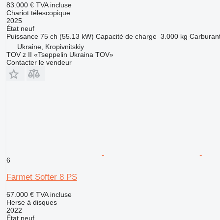
83.000 €
TVA incluse
Chariot télescopique
2025
État
neuf
Puissance
75 ch (55.13 kW)
Capacité de charge
3.000 kg
Carburan
Ukraine, Kropivnitskiy
TOV z II «Tseppelin Ukraina TOV»
Contacter le vendeur
6
Farmet Softer 8 PS
67.000 €
TVA incluse
Herse à disques
2022
État
neuf