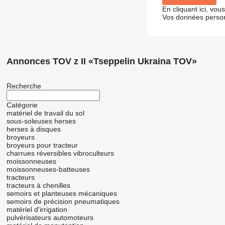
En cliquant ici, vo
Vos données person
Annonces TOV z II «Tseppelin Ukraina TOV»
Recherche
Catégorie
matériel de travail du sol
sous-soleuses
herses
herses à disques
broyeurs
broyeurs pour tracteur
charrues réversibles
vibroculteurs
moissonneuses
moissonneuses-batteuses
tracteurs
tracteurs à chenilles
semoirs et planteuses mécaniques
semoirs de précision pneumatiques
matériel d'irrigation
pulvérisateurs automoteurs