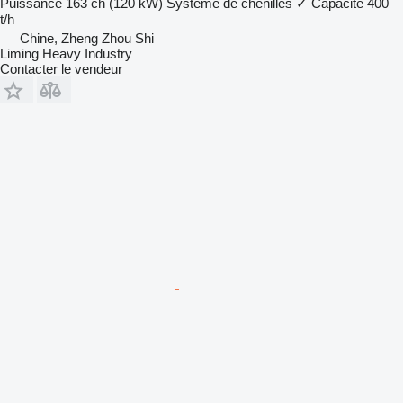
Puissance
163 ch (120 kW)
Système de chenilles
✓
Capacité
400
t/h
Chine, Zheng Zhou Shi
Liming Heavy Industry
Contacter le vendeur