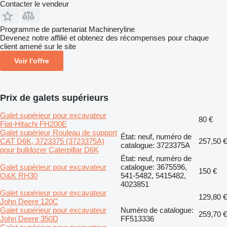
Contacter le vendeur
Programme de partenariat Machineryline
Devenez notre affilié et obtenez des récompenses pour chaque
client amené sur le site
Voir l'offre
Prix de galets supérieurs
Galet supérieur pour excavateur
80 €
Fiat-Hitachi FH200E
Galet supérieur Rouleau de support
État: neuf, numéro de
CAT D6K, 3723375 (3723375A)
257,50 €
catalogue: 3723375A
pour bulldozer Caterpillar D6K
État: neuf, numéro de
Galet supérieur pour excavateur
catalogue: 3675596,
150 €
O&K RH30
541-5482, 5415482,
4023851
Galet supérieur pour excavateur
129,80 €
John Deere 120C
Galet supérieur pour excavateur
Numéro de catalogue:
259,70 €
John Deere 350D
FF513336