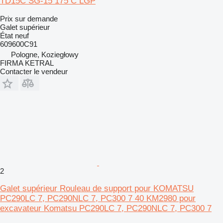
TD15C SG-15 175 C LGP
Prix sur demande
Galet supérieur
État
neuf
609600C91
Pologne, Koziegłowy
FIRMA KETRAL
Contacter le vendeur
2
Galet supérieur Rouleau de support pour KOMATSU
PC290LC 7, PC290NLC 7, PC300 7 40 KM2980 pour
excavateur Komatsu PC290LC 7, PC290NLC 7, PC300 7