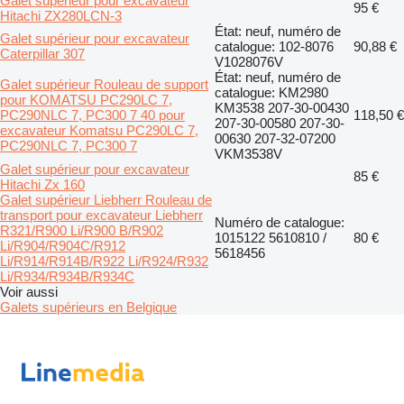
Galet supérieur pour excavateur
95 €
Hitachi ZX280LCN-3
État: neuf, numéro de
Galet supérieur pour excavateur
catalogue: 102-8076
90,88 €
Caterpillar 307
V1028076V
État: neuf, numéro de
Galet supérieur Rouleau de support
catalogue: KM2980
pour KOMATSU PC290LC 7,
KM3538 207-30-00430
PC290NLC 7, PC300 7 40 pour
118,50 €
207-30-00580 207-30-
excavateur Komatsu PC290LC 7,
00630 207-32-07200
PC290NLC 7, PC300 7
VKM3538V
Galet supérieur pour excavateur
85 €
Hitachi Zx 160
Galet supérieur Liebherr Rouleau de
transport pour excavateur Liebherr
Numéro de catalogue:
R321/R900 Li/R900 B/R902
1015122 5610810 /
80 €
Li/R904/R904C/R912
5618456
Li/R914/R914B/R922 Li/R924/R932
Li/R934/R934B/R934C
Voir aussi
Galets supérieurs en Belgique