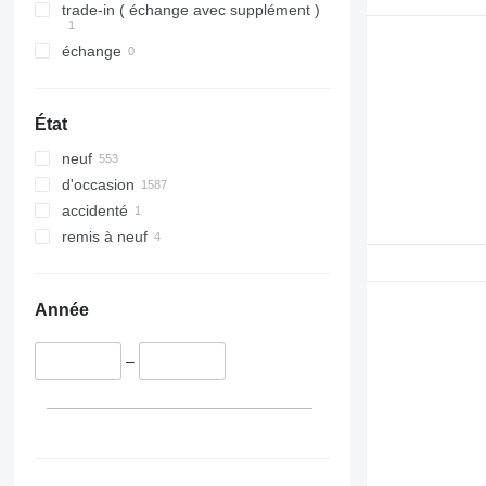
DE
trade-in ( échange avec supplément )
F-series
échange
M-series
V-series
État
neuf
d'occasion
accidenté
remis à neuf
Année
–