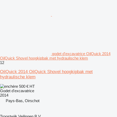
godet d'excavatrice OilQuick 2014
OilQuick Shovel hoogkipbak met hydraulische klem
12
OilQuick 2014 OilQuick Shovel hoogkipbak met
hydraulische klem
500 €
HT
Godet d'excavatrice
2014
Pays-Bas, Oirschot
Troostwijk Veilingen B.V.