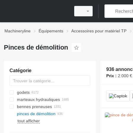
Machineryline
Équipements
Accessoires pour matériel TP
Pinces de démolition
936 annonc
Catégorie
Prix :
2.000 €
godets
marteaux hydrauliques
godets d'excavatrices
bennes preneuses
godets frontaux
pinces de démolition
godets de nivellement
tout afficher
godets cribleurs
tarières
élingues de levage
moules de blocs de béton
godets de mini-pelle
tubes de forage
fourches lève-palette
moules pour dalles en béton