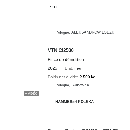
1900
Pologne, ALEKSANDRÓW ŁÓDZK
VTN CI2500
Pince de démolition
2025
État
neuf
Poids net à vide
2.500 kg
Pologne, Iwanowice
VIDÉO
HAMMERsrl POLSKA