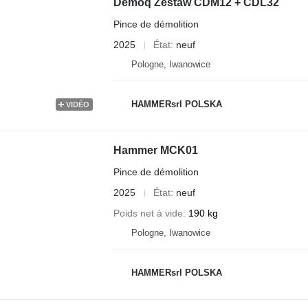
Demoq Zestaw CDM12 + CDL32
Pince de démolition
2025
État
neuf
Pologne, Iwanowice
HAMMERsrl POLSKA
VIDÉO
Hammer MCK01
Pince de démolition
2025
État
neuf
Poids net à vide
190 kg
Pologne, Iwanowice
HAMMERsrl POLSKA