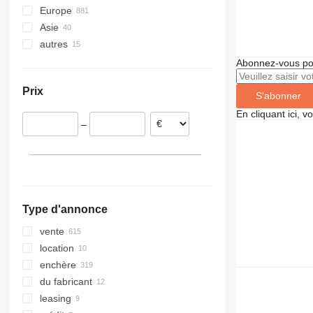
Europe
Asie
Espagne
autres
Pays-Bas
Japon
Allemagne
Turquie
Ukraine
Abonnez-vous pou
Pologne
Chine
Prix
Roumanie
Émirats arabes unis
S'abonner
Italie
En cliquant ici, 
–
France
Hongrie
tout afficher
Type d'annonce
vente
location
enchère
du fabricant
leasing