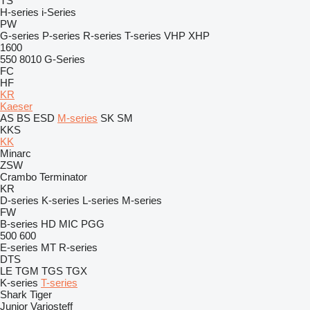
TS
H-series
i-Series
PW
G-series
P-series
R-series
T-series
VHP
XHP
1600
550
8010
G-Series
FC
HF
KR
Kaeser
AS
BS
ESD
M-series
SK
SM
KKS
KK
Minarc
ZSW
Crambo
Terminator
KR
D-series
K-series
L-series
M-series
FW
B-series
HD
MIC
PGG
500
600
E-series
MT
R-series
DTS
LE
TGM
TGS
TGX
K-series
T-series
Shark
Tiger
Junior
Variosteff