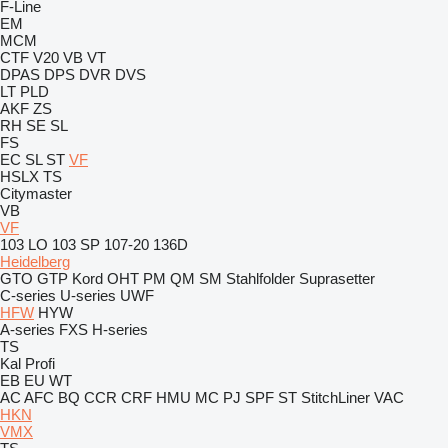
F-Line
EM
MCM
CTF
V20
VB
VT
DPAS
DPS
DVR
DVS
LT
PLD
AKF
ZS
RH
SE
SL
FS
EC
SL
ST
VF
HSLX
TS
Citymaster
VB
VF
103 LO
103 SP
107-20
136D
Heidelberg
GTO
GTP
Kord
OHT
PM
QM
SM
Stahlfolder
Suprasetter
C-series
U-series
UWF
HFW
HYW
A-series
FXS
H-series
TS
Kal
Profi
EB
EU
WT
AC
AFC
BQ
CCR
CRF
HMU
MC
PJ
SPF
ST
StitchLiner
VAC
HKN
VMX