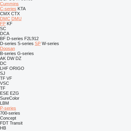
Cummins
C-series
KTA
CMX
CTX
DMC
DMU
FP
KF
SC
DCA
BF
D-series
F2L912
D-series
S-series
SP
W-series
Doosan
B-series
G-series
AK
DW
DZ
DC
LHF
ORIGO
SJ
TF
VF
VSC
TF
ESE
EZG
SureColor
LBM
P-series
700-series
Concept
FDT
Transit
HB