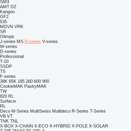
SM3
AMT
DZ
Kangoo
GF2
535
MDVN
VRK
SR
Olimpic
J-series
MS
R-series
V-series
W-series
D-series
Professional
T-10
SSDP
TS
F-series
38K
65K
185
260
600
900
CookieMAK
PastryMAK
TW
820
RL
Surfacer
RL
Deco
M-Series
MultiSwiss
Multideco
R-Series
T-Series
VB
VT
TNK
TNL
X-BOX
X-CHAIN
X-ECO
X-HYBRID
X-POLE
X-SOLAR
T 23F
TM 52
TS 23G 2