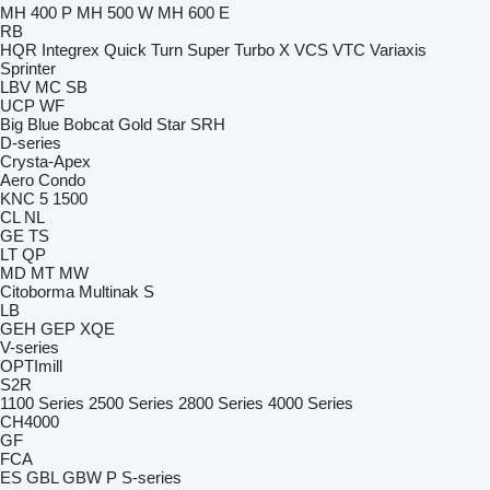
MH 400 P
MH 500 W
MH 600 E
RB
HQR
Integrex
Quick Turn
Super Turbo X
VCS
VTC
Variaxis
Sprinter
LBV
MC
SB
UCP
WF
Big Blue
Bobcat
Gold Star
SRH
D-series
Crysta-Apex
Aero
Condo
KNC 5 1500
CL
NL
GE
TS
LT
QP
MD
MT
MW
Citoborma
Multinak S
LB
GEH
GEP
XQE
V-series
OPTImill
S2R
1100 Series
2500 Series
2800 Series
4000 Series
CH4000
GF
FCA
ES
GBL
GBW
P
S-series