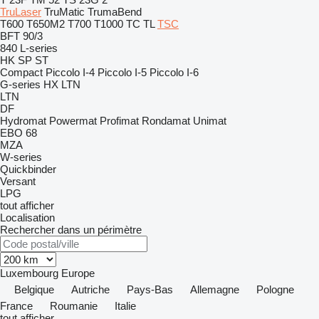
TruLaser
TruMatic
TrumaBend
T600
T650M2
T700
T1000
TC
TL
TSC
BFT 90/3
840
L-series
HK
SP
ST
Compact
Piccolo I-4
Piccolo I-5
Piccolo I-6
G-series
HX
LTN
LTN
DF
Hydromat
Powermat
Profimat
Rondamat
Unimat
EBO 68
MZA
W-series
Quickbinder
Versant
LPG
tout afficher
Localisation
Rechercher dans un périmètre
Luxembourg
Europe
Belgique
Autriche
Pays-Bas
Allemagne
Pologne
France
Roumanie
Italie
tout afficher