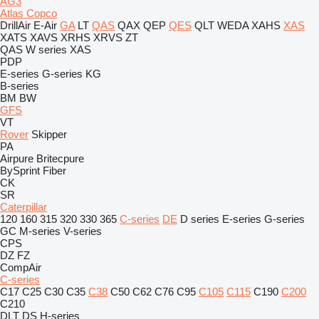
AG3
Atlas Copco
DrillAir
E-Air
GA
LT
QAS
QAX
QEP
QES
QLT
WEDA
XAHS
XAS
XATS
XAVS
XRHS
XRVS
ZT
QAS
W series
XAS
PDP
E-series
G-series
KG
B-series
BM
BW
GFS
VT
Rover
Skipper
PA
Airpure
Britecpure
BySprint Fiber
CK
SR
Caterpillar
120
160
315
320
330
365
C-series
DE
D series
E-series
G-series
GC
M-series
V-series
CPS
DZ
FZ
CompAir
C-series
C17
C25
C30
C35
C38
C50
C62
C76
C95
C105
C115
C190
C200
C210
DLT
DS
H-series