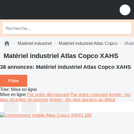
Matériel industriel
Matériel industriel Atlas Copco
Maté
Matériel industriel Atlas Copco XAHS
38 annonces:
Matériel industriel Atlas Copco XAHS
Filtre
Trier
:
Mise en ligne
Mise en ligne
Par ordre décroissant
Par ordre croissant
Année - les
plus récentes en premier
Année - les plus anciens au début