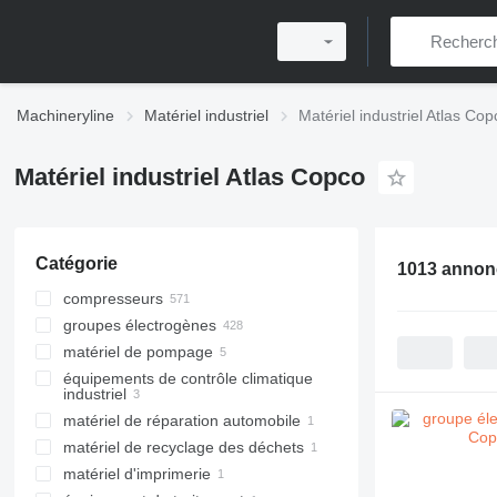
Machineryline
Matériel industriel
Matériel industriel Atlas Cop
Matériel industriel Atlas Copco
Catégorie
1013 annon
compresseurs
groupes électrogènes
compresseurs mobiles
matériel de pompage
compresseurs fixes
groupes électrogènes diesel
équipements de contrôle climatique
compresseurs portatifs
tours d'éclairage
motopompes
industriel
groupes électrogènes essence
pompes industrielles
matériel de réparation automobile
déshumidificateurs
groupes électrogènes inverters
pompes à eau
matériel de recyclage des déchets
outils de réparation automobile
autres groupes électrogènes
matériel d'imprimerie
machines de recyclage du
outils pneumatiques
plastique