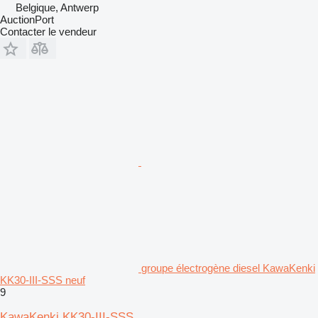
Belgique, Antwerp
AuctionPort
Contacter le vendeur
groupe électrogène diesel KawaKenki
KK30-III-SSS neuf
9
KawaKenki KK30-III-SSS