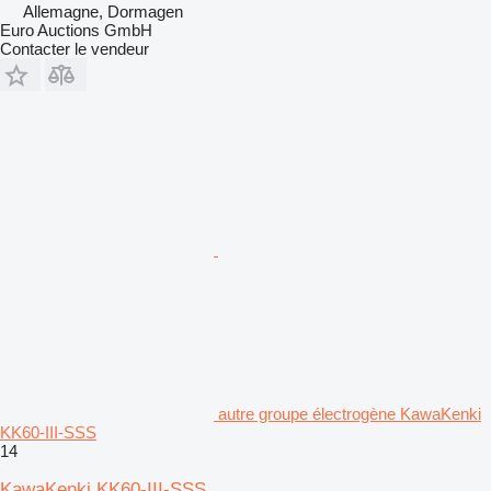
Allemagne, Dormagen
Euro Auctions GmbH
Contacter le vendeur
autre groupe électrogène KawaKenki
KK60-III-SSS
14
KawaKenki KK60-III-SSS