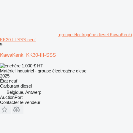
groupe électrogène diesel KawaKenki
KK30-III-SSS neuf
9
KawaKenki KK30-III-SSS
1.000 €
HT
Matériel industriel - groupe électrogène diesel
2025
État
neuf
Carburant
diesel
Belgique, Antwerp
AuctionPort
Contacter le vendeur