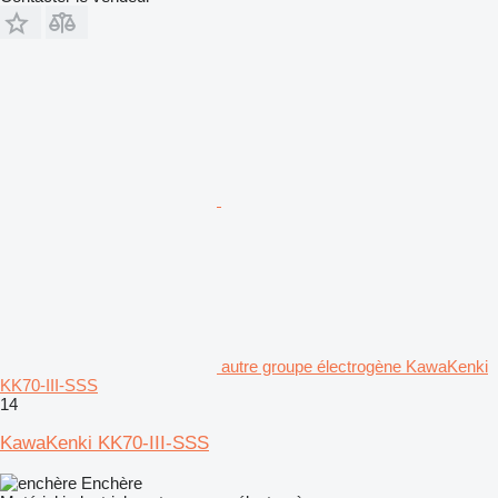
autre groupe électrogène KawaKenki
KK70-III-SSS
14
KawaKenki KK70-III-SSS
Enchère