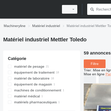
Machineryline
Matériel industriel
Matériel industriel Mettler T
Matériel industriel Mettler Toledo
59 annonces
Catégorie
Filtre
matériel de pesage
Trier
:
Mise en lig
équipement de traitement
trieuses pondérales
Mise en ligne
Par
matériel de laboratoire
balances à plateforme
détecteurs de métaux industriels
équipement de magasin
balances commerciales
balances de laboratoire
machines de conditionnement
balances de laboratoire
autre matériel de laboratoire
matériel POS
matériel médical
pèse-palettes
machines à étiqueter
matériels pharmaceutiques
balances de réception
matériel de diagnostic médical
balances libre-service
trieuses pondérales