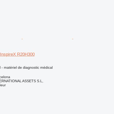
o InspireX R20H300
l - matériel de diagnostic médical
celona
ERNATIONAL ASSETS S.L,
deur