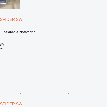
do SPIDER SW
e
el - balance à plateforme
 SA
deur
do SPIDER SW