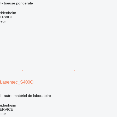
l - trieuse pondérale
eidenheim
ERVICE
deur
o Lasentec_S400Q
e
l - autre matériel de laboratoire
eidenheim
ERVICE
deur