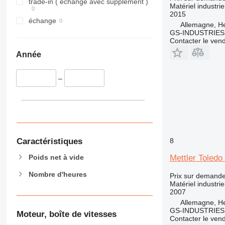
trade-in ( échange avec supplément )
Matériel industrie
2015
échange
Allemagne, H
GS-INDUSTRIES
Contacter le ven
Année
–
Caractéristiques
8
Poids net à vide
Mettler Toled
Nombre d'heures
Prix sur demand
Matériel industrie
2007
Allemagne, H
GS-INDUSTRIES
Moteur, boîte de vitesses
Contacter le ven