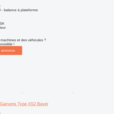
e
el - balance à plateforme
 SA
deur
machines et des véhicules ?
possible !
 annonce
o Garvens Type XS2 Bayer
e