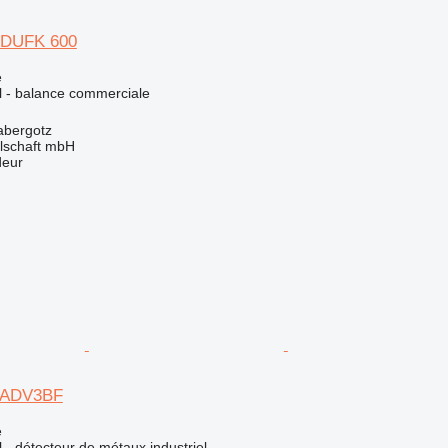
o DUFK 600
e
el - balance commerciale
abergotz
llschaft mbH
deur
o ADV3BF
e
l - détecteur de métaux industriel