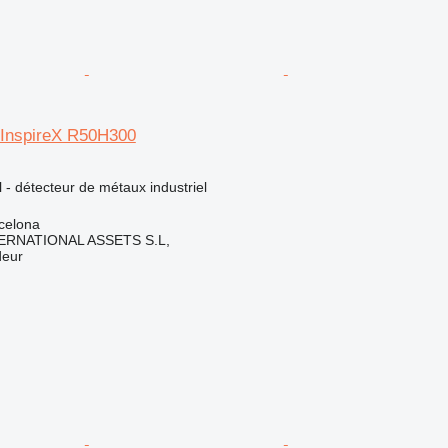
o InspireX R50H300
l - détecteur de métaux industriel
celona
ERNATIONAL ASSETS S.L,
deur