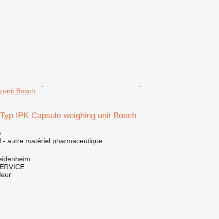
 unit Bosch
 Typ IPK Capsule weighing unit Bosch
e
el - autre matériel pharmaceutique
eidenheim
ERVICE
deur