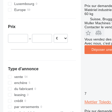
Luxembourg
XRHS
V-series
StitchLiner
Prix sur demand
Matériel industri
Europe
XRVS
VAC
60 kg
Allemagne
ZT
Suisse, Brugg
Pays-Bas
Muller Machines
Prix
Contacter le ven
Espagne
France
–
Vous vendez des 
Suisse
Avec nous, c'est 
Pologne
Déposer une
Royaume-Uni
Type d'annonce
vente
enchère
du fabricant
7
leasing
crédit
Mettler Toled
par versements
Prix sur demand