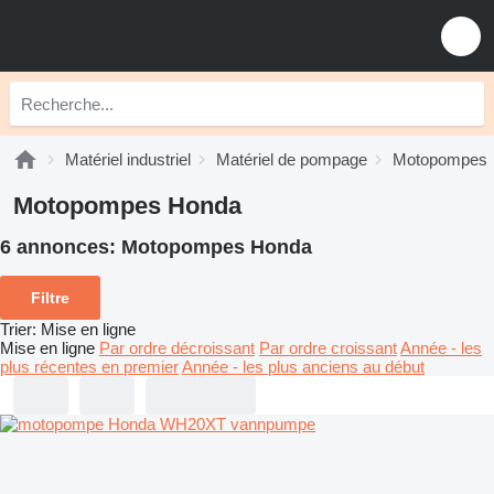
Matériel industriel
Matériel de pompage
Motopompes
Motopompes Honda
6 annonces:
Motopompes Honda
Filtre
Trier
:
Mise en ligne
Mise en ligne
Par ordre décroissant
Par ordre croissant
Année - les
plus récentes en premier
Année - les plus anciens au début