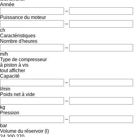
Année
–
Puissance du moteur
–
ch
Caractéristiques
Nombre d'heures
–
m/h
Type de compresseur
à piston
à vis
tout afficher
Capacité
–
l/min
Poids net à vide
–
kg
Pression
–
bar
Volume du réservoir (l)
24
200
270