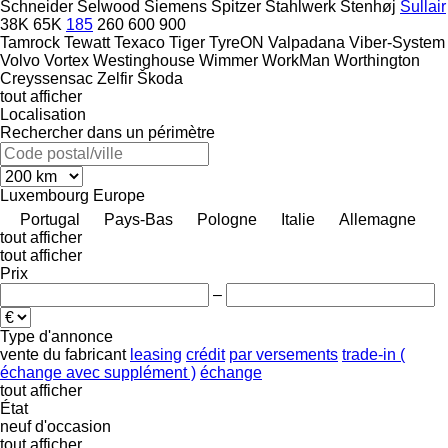
Schneider
Selwood
Siemens
Spitzer
Stahlwerk
Stenhøj
Sullair
38K
65K
185
260
600
900
Tamrock
Tewatt
Texaco
Tiger
TyreON
Valpadana
Viber-System
Volvo
Vortex
Westinghouse
Wimmer
WorkMan
Worthington
Creyssensac
Zelfir
Škoda
tout afficher
Localisation
Rechercher dans un périmètre
Luxembourg
Europe
Portugal
Pays-Bas
Pologne
Italie
Allemagne
tout afficher
tout afficher
Prix
–
Type d'annonce
vente
du fabricant
leasing
crédit
par versements
trade-in (
échange avec supplément )
échange
tout afficher
État
neuf
d'occasion
tout afficher