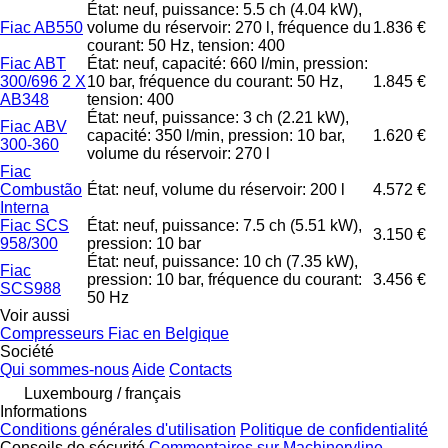
État: neuf, puissance: 5.5 ch (4.04 kW),
Fiac AB550
volume du réservoir: 270 l, fréquence du
1.836 €
courant: 50 Hz, tension: 400
Fiac ABT
État: neuf, capacité: 660 l/min, pression:
300/696 2 X
10 bar, fréquence du courant: 50 Hz,
1.845 €
AB348
tension: 400
État: neuf, puissance: 3 ch (2.21 kW),
Fiac ABV
capacité: 350 l/min, pression: 10 bar,
1.620 €
300-360
volume du réservoir: 270 l
Fiac
Combustão
État: neuf, volume du réservoir: 200 l
4.572 €
Interna
Fiac SCS
État: neuf, puissance: 7.5 ch (5.51 kW),
3.150 €
958/300
pression: 10 bar
État: neuf, puissance: 10 ch (7.35 kW),
Fiac
pression: 10 bar, fréquence du courant:
3.456 €
SCS988
50 Hz
Voir aussi
Compresseurs Fiac en Belgique
Société
Qui sommes-nous
Aide
Contacts
Luxembourg / français
Informations
Conditions générales d'utilisation
Politique de confidentialité
Conseils de sécurité
Commentaires sur Machineryline