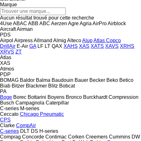
Marque
Aucun résultat trouvé pour cette recherche
4Use
ABAC
ABB
ABC
Aerzen
Agre
Agria
AirPro
Airblock
Aircraft
Airman
PDS
Airpol
Airpress
Allmand
Almig
Alteco
Alup
Atlas Copco
DrillAir
E-Air
GA
LF
LT
QAX
XAHS
XAS
XATS
XAVS
XRHS
XRVS
ZT
Atlas
XAS
Atmos
PDP
BOMAG
Baldor
Balma
Baudouin
Bauer
Becker
Beko
Betico
Biab
Bitzer
Blackmer
Blitz
Bobcat
PA
Boge
Borec
Bottarini
Boyens
Bronco
Burckhardt Compression
Busch
Campagnola
Caterpillar
C-series
M-series
Ceccato
Chicago Pneumatic
CPS
Clarke
CompAir
C-series
DLT
DS
H-series
Comprag
Concorde
Contimac
Corken
Creemers
Cummins
DW