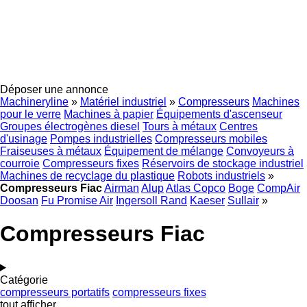
Déposer une annonce
Machineryline
»
Matériel industriel
»
Compresseurs
Machines
pour le verre
Machines à papier
Équipements d'ascenseur
Groupes électrogènes diesel
Tours à métaux
Centres
d'usinage
Pompes industrielles
Compresseurs mobiles
Fraiseuses à métaux
Équipement de mélange
Convoyeurs à
courroie
Compresseurs fixes
Réservoirs de stockage industriel
Machines de recyclage du plastique
Robots industriels
»
Compresseurs Fiac
Airman
Alup
Atlas Copco
Boge
CompAir
Doosan
Fu Promise Air
Ingersoll Rand
Kaeser
Sullair
»
Compresseurs Fiac
Catégorie
compresseurs portatifs
compresseurs fixes
tout afficher