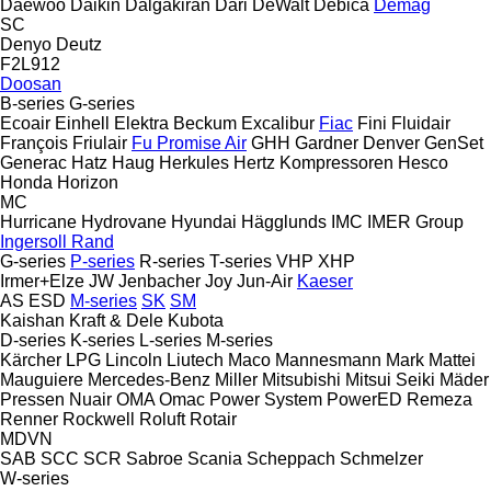
Daewoo
Daikin
Dalgakiran
Dari
DeWalt
Debica
Demag
SC
Denyo
Deutz
F2L912
Doosan
B-series
G-series
Ecoair
Einhell
Elektra Beckum
Excalibur
Fiac
Fini
Fluidair
François
Friulair
Fu Promise Air
GHH
Gardner Denver
GenSet
Generac
Hatz
Haug
Herkules
Hertz Kompressoren
Hesco
Honda
Horizon
MC
Hurricane
Hydrovane
Hyundai
Hägglunds
IMC
IMER Group
Ingersoll Rand
G-series
P-series
R-series
T-series
VHP
XHP
Irmer+Elze
JW
Jenbacher
Joy
Jun-Air
Kaeser
AS
ESD
M-series
SK
SM
Kaishan
Kraft & Dele
Kubota
D-series
K-series
L-series
M-series
Kärcher
LPG
Lincoln
Liutech
Maco
Mannesmann
Mark
Mattei
Mauguiere
Mercedes-Benz
Miller
Mitsubishi
Mitsui Seiki
Mäder
Pressen
Nuair
OMA
Omac
Power System
PowerED
Remeza
Renner
Rockwell
Roluft
Rotair
MDVN
SAB
SCC
SCR
Sabroe
Scania
Scheppach
Schmelzer
W-series