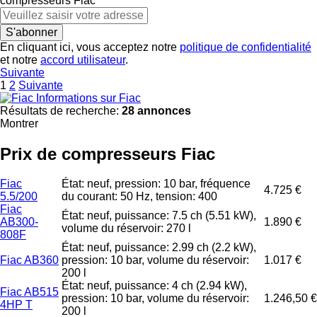
compresseurs
Fiac
S'abonner
En cliquant ici, vous acceptez notre
politique de confidentialité
et notre
accord utilisateur
.
Suivante
1
2
Suivante
Informations sur Fiac
Résultats de recherche:
28 annonces
Montrer
Prix de compresseurs Fiac
Fiac
État: neuf, pression: 10 bar, fréquence
4.725 €
5.5/200
du courant: 50 Hz, tension: 400
Fiac
État: neuf, puissance: 7.5 ch (5.51 kW),
AB300-
1.890 €
volume du réservoir: 270 l
808F
État: neuf, puissance: 2.99 ch (2.2 kW),
Fiac AB360
pression: 10 bar, volume du réservoir:
1.017 €
200 l
État: neuf, puissance: 4 ch (2.94 kW),
Fiac AB515
pression: 10 bar, volume du réservoir:
1.246,50 €
4HP T
200 l