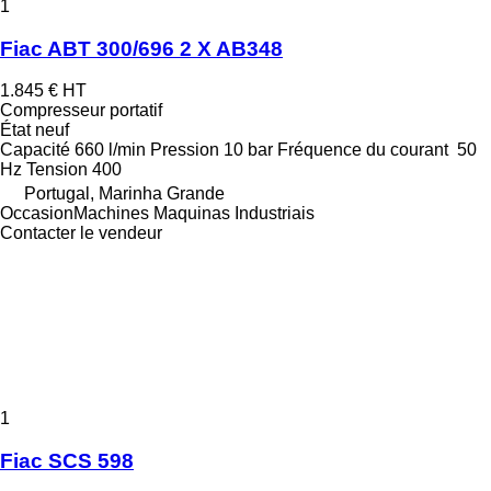
1
Fiac ABT 300/696 2 X AB348
1.845 €
HT
Compresseur portatif
État
neuf
Capacité
660 l/min
Pression
10 bar
Fréquence du courant
50
Hz
Tension
400
Portugal, Marinha Grande
OccasionMachines Maquinas Industriais
Contacter le vendeur
1
Fiac SCS 598