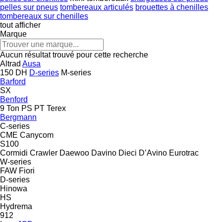
pelles sur pneus
tombereaux articulés
brouettes à chenilles
tombereaux sur chenilles
tout afficher
Marque
Aucun résultat trouvé pour cette recherche
Altrad
Ausa
150 DH
D-series
M-series
Barford
SX
Benford
9 Ton
PS
PT
Terex
Bergmann
C-series
CME
Canycom
S100
Cormidi
Crawler
Daewoo
Davino
Dieci
D’Avino
Eurotrac
W-series
FAW
Fiori
D-series
Hinowa
HS
Hydrema
912