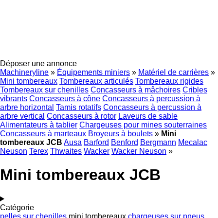
Déposer une annonce
Machineryline
»
Équipements miniers
»
Matériel de carrières
»
Mini tombereaux
Tombereaux articulés
Tombereaux rigides
Tombereaux sur chenilles
Concasseurs à mâchoires
Cribles
vibrants
Concasseurs à cône
Concasseurs à percussion à
arbre horizontal
Tamis rotatifs
Concasseurs à percussion à
arbre vertical
Concasseurs à rotor
Laveurs de sable
Alimentateurs à tablier
Chargeuses pour mines souterraines
Concasseurs à marteaux
Broyeurs à boulets
»
Mini
tombereaux JCB
Ausa
Barford
Benford
Bergmann
Mecalac
Neuson
Terex
Thwaites
Wacker
Wacker Neuson
»
Mini tombereaux JCB
Catégorie
pelles sur chenilles
mini tombereaux
chargeuses sur pneus