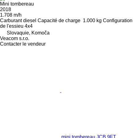
Mini tombereau
2018
1.708 m/h
Carburant
diesel
Capacité de charge
1.000 kg
Configuration
de l'essieu
4x4
Slovaquie, Komoča
Veacom s.r.o.
Contacter le vendeur
mini tombereau JCB 9FT