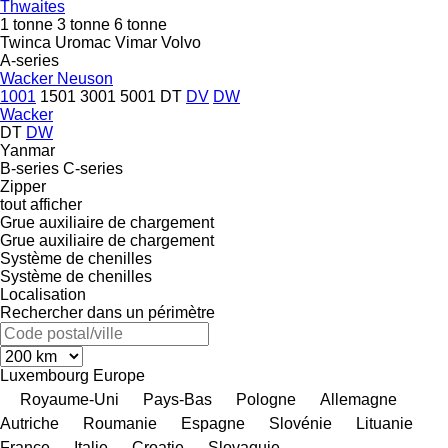
Thwaites
1 tonne
3 tonne
6 tonne
Twinca
Uromac
Vimar
Volvo
A-series
Wacker Neuson
1001
1501
3001
5001
DT
DV
DW
Wacker
DT
DW
Yanmar
B-series
C-series
Zipper
tout afficher
Grue auxiliaire de chargement
Grue auxiliaire de chargement
Système de chenilles
Système de chenilles
Localisation
Rechercher dans un périmètre
Luxembourg
Europe
Royaume-Uni
Pays-Bas
Pologne
Allemagne
Autriche
Roumanie
Espagne
Slovénie
Lituanie
France
Italie
Croatie
Slovaquie