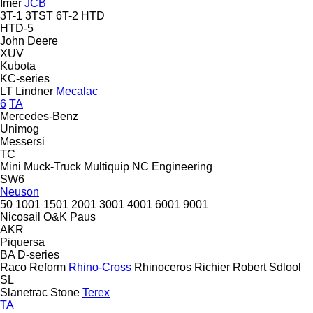
Imer
JCB
3T-1
3TST
6T-2
HTD
HTD-5
John Deere
XUV
Kubota
KC-series
LT
Lindner
Mecalac
6
TA
Mercedes-Benz
Unimog
Messersi
TC
Mini
Muck-Truck
Multiquip
NC Engineering
SW6
Neuson
50
1001
1501
2001
3001
4001
6001
9001
Nicosail
O&K
Paus
AKR
Piquersa
BA
D-series
Raco
Reform
Rhino-Cross
Rhinoceros
Richier
Robert
Sdlool
SL
Slanetrac
Stone
Terex
TA