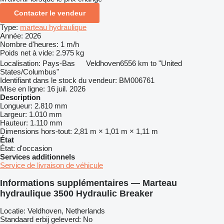
Contacter le vendeur
Type:
marteau hydraulique
Année:
2026
Nombre d'heures:
1 m/h
Poids net à vide:
2.975 kg
Localisation:
Pays-Bas
Veldhoven
6556 km to "United
States/Columbus"
Identifiant dans le stock du vendeur:
BM006761
Mise en ligne:
16 juil. 2026
Description
Longueur:
2.810 mm
Largeur:
1.010 mm
Hauteur:
1.110 mm
Dimensions hors-tout:
2,81 m × 1,01 m × 1,11 m
État
État:
d'occasion
Services additionnels
Service de livraison de véhicule
Informations supplémentaires — Marteau
hydraulique 3500 Hydraulic Breaker
Locatie: Veldhoven, Netherlands
Standaard erbij geleverd: No