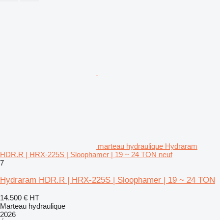
marteau hydraulique Hydraram
HDR.R | HRX-225S | Sloophamer | 19 ~ 24 TON neuf
7
Hydraram HDR.R | HRX-225S | Sloophamer | 19 ~ 24 TON
14.500 €
HT
Marteau hydraulique
2026