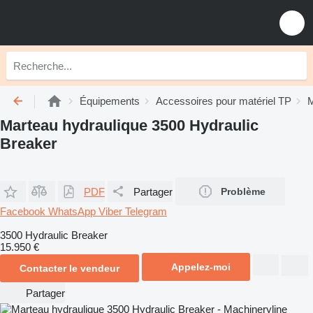
Équipements
Accessoires pour matériel TP
M
Marteau hydraulique 3500 Hydraulic
Breaker
PDF
Partager
Problème
Facebook
WhatsApp
Viber
Telegram
3500 Hydraulic Breaker
15.950 €
Appelez-moi
Contacter le vendeur
Partager