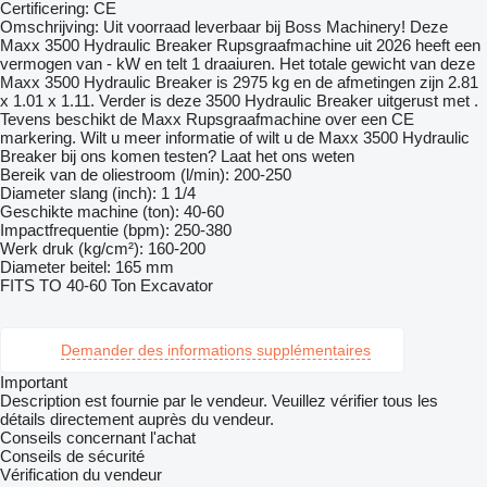
Certificering: CE
Omschrijving: Uit voorraad leverbaar bij Boss Machinery! Deze
Maxx 3500 Hydraulic Breaker Rupsgraafmachine uit 2026 heeft een
vermogen van - kW en telt 1 draaiuren. Het totale gewicht van deze
Maxx 3500 Hydraulic Breaker is 2975 kg en de afmetingen zijn 2.81
x 1.01 x 1.11. Verder is deze 3500 Hydraulic Breaker uitgerust met .
Tevens beschikt de Maxx Rupsgraafmachine over een CE
markering. Wilt u meer informatie of wilt u de Maxx 3500 Hydraulic
Breaker bij ons komen testen? Laat het ons weten
Bereik van de oliestroom (l/min): 200-250
Diameter slang (inch): 1 1/4
Geschikte machine (ton): 40-60
Impactfrequentie (bpm): 250-380
Werk druk (kg/cm²): 160-200
Diameter beitel: 165 mm
FITS TO 40-60 Ton Excavator
Demander des informations supplémentaires
Important
Description est fournie par le vendeur. Veuillez vérifier tous les
détails directement auprès du vendeur.
Conseils concernant l'achat
Conseils de sécurité
Vérification du vendeur