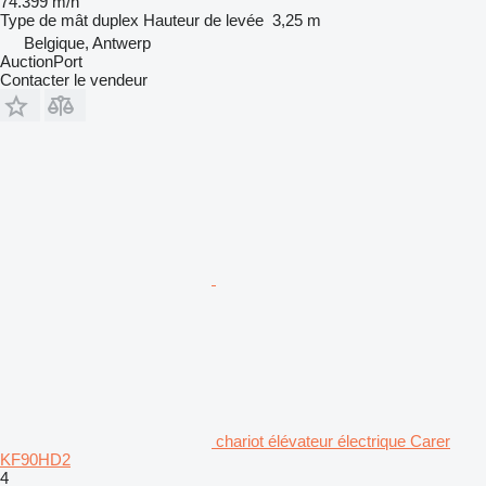
74.399 m/h
Type de mât
duplex
Hauteur de levée
3,25 m
Belgique, Antwerp
AuctionPort
Contacter le vendeur
chariot élévateur électrique Carer
KF90HD2
4