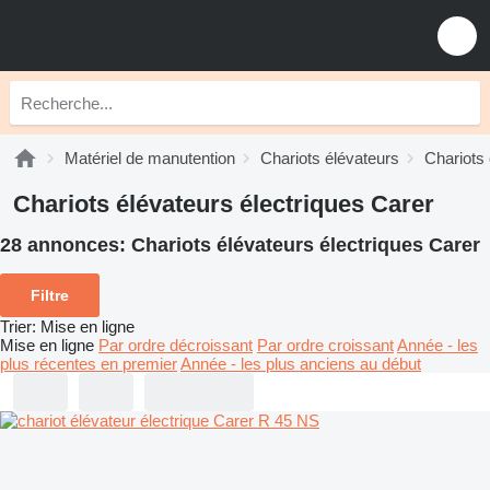
Matériel de manutention
Chariots élévateurs
Chariots 
Chariots élévateurs électriques Carer
28 annonces:
Chariots élévateurs électriques Carer
Filtre
Trier
:
Mise en ligne
Mise en ligne
Par ordre décroissant
Par ordre croissant
Année - les
plus récentes en premier
Année - les plus anciens au début