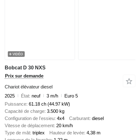
VIDÉO
Bobcat D 30 NXS
Prix sur demande
Chariot élévateur diesel
2025
État
neuf
3 m/h
Euro 5
Puissance
61.18 ch (44.97 kW)
Capacité de charge
3.500 kg
Configuration de l'essieu
4x4
Carburant
diesel
Vitesse de déplacement
20 km/h
Type de mât
triplex
Hauteur de levée
4,38 m
Longueur de la fourche
1,22 m