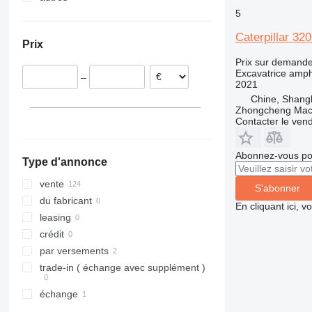
5
France
Ukraine
Estonie
Caterpillar 32
Prix
Pologne
Prix sur demand
Allemagne
Excavatrice amph
–
Belgique
2021
Chine, Shang
Zhongcheng Mach
Contacter le ven
Abonnez-vous pou
Type d'annonce
vente
S'abonner
du fabricant
En cliquant ici, 
leasing
crédit
par versements
trade-in ( échange avec supplément )
échange