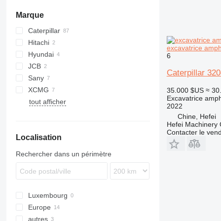
Marque
Caterpillar
Hitachi
320
DH
excavatrice amph
Hyundai
325
EX
6
JCB
330
ZX
R-series
Caterpillar 32
Sany
336
JS
PC
XCMG
830
SWE
35.000 $US
≈ 30
Excavatrice amph
tout afficher
XE
2022
Chine, Hefei
Hefei Machinery 
Contacter le ven
Localisation
Rechercher dans un périmètre
Luxembourg
Europe
autres
Pays-Bas