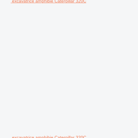
excavatrice amphibie Caterpillar 320C
.
excavatrice amphibie Caterpillar 320C