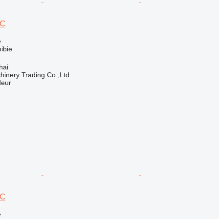
0C
e
ibie
hai
inery Trading Co.,Ltd
deur
0C
e