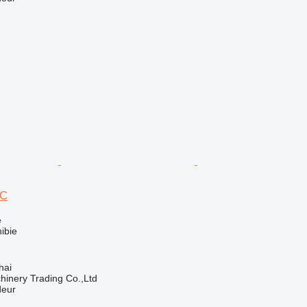
0C
e
ibie
hai
inery Trading Co.,Ltd
deur