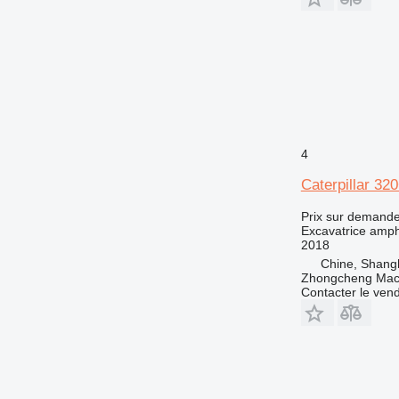
4
Caterpillar 32
Prix sur demand
Excavatrice amph
2018
Chine, Shang
Zhongcheng Mach
Contacter le ven