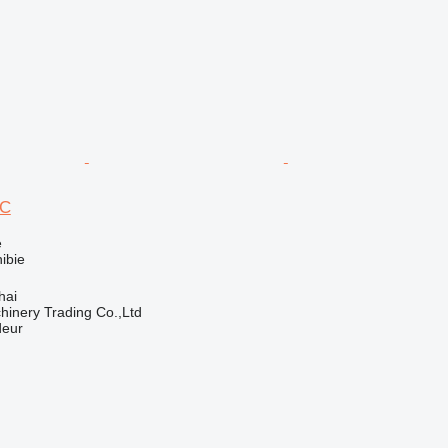
0C
e
ibie
hai
inery Trading Co.,Ltd
deur