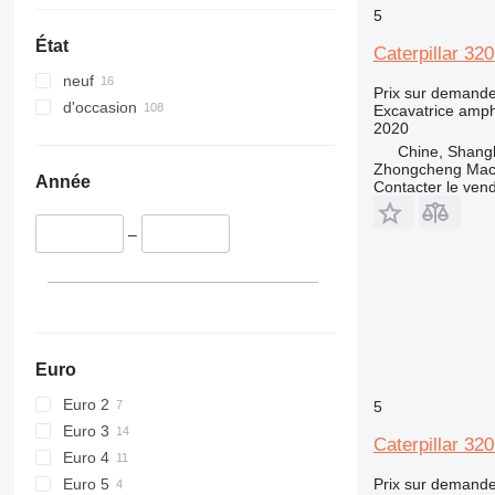
5
État
Caterpillar 32
neuf
Prix sur demand
d'occasion
Excavatrice amph
2020
Chine, Shang
Zhongcheng Mach
Année
Contacter le ven
–
Euro
Euro 2
5
Euro 3
Caterpillar 32
Euro 4
Euro 5
Prix sur demand