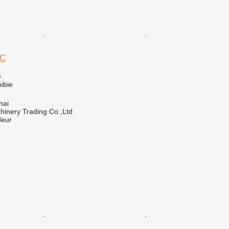
0C
e
ibie
hai
inery Trading Co.,Ltd
deur