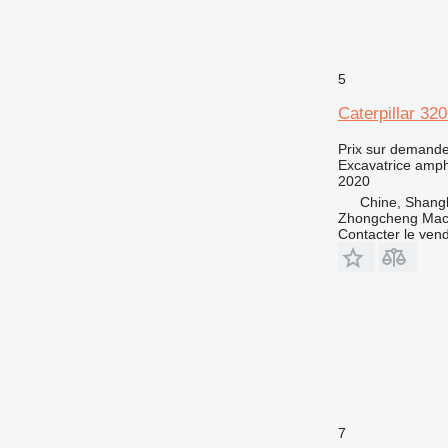
5
Caterpillar 32
Prix sur demand
Excavatrice amph
2020
Chine, Shang
Zhongcheng Mach
Contacter le ven
7