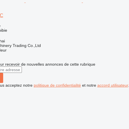
0C
e
ibie
hai
inery Trading Co.,Ltd
deur
r recevoir de nouvelles annonces de cette rubrique
vous acceptez notre
politique de confidentialité
et notre
accord utilisateur