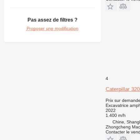
Pas assez de filtres ?
Proposer une modification
4
Caterpillar 32
Prix sur demand
Excavatrice amph
2022
1.400 m/h
Chine, Shang
Zhongcheng Mach
Contacter le ven