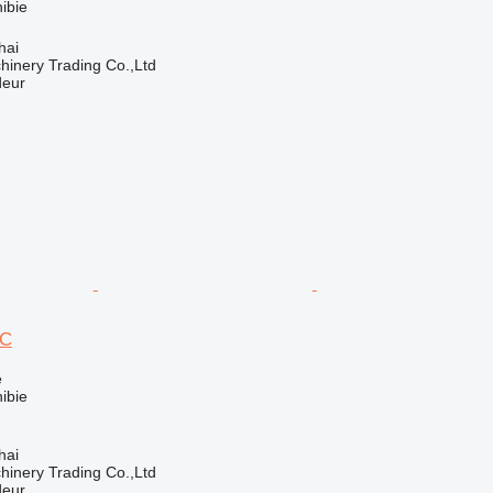
ibie
hai
inery Trading Co.,Ltd
deur
0C
e
ibie
hai
inery Trading Co.,Ltd
deur