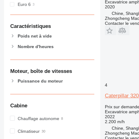
Excavatrice amph
Euro 6
2020
Chine, Shang
Zhongcheng Mach
Contacter le ven
Caractéristiques
Poids net à vide
Nombre d'heures
Moteur, boîte de vitesses
Puissance du moteur
4
Caterpillar 32
Cabine
Prix sur demand
Excavatrice amph
2022
Chauffage autonome
2.200 m/h
Chine, Shang
Climatiseur
Zhongcheng Mach
Contacter le ven