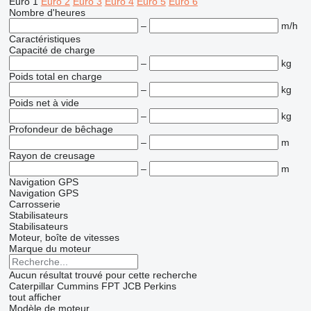
Euro 1
Euro 2
Euro 3
Euro 4
Euro 5
Euro 6
Nombre d'heures
–
m/h
Caractéristiques
Capacité de charge
–
kg
Poids total en charge
–
kg
Poids net à vide
–
kg
Profondeur de bêchage
–
m
Rayon de creusage
–
m
Navigation GPS
Navigation GPS
Carrosserie
Stabilisateurs
Stabilisateurs
Moteur, boîte de vitesses
Marque du moteur
Aucun résultat trouvé pour cette recherche
Caterpillar
Cummins
FPT
JCB
Perkins
tout afficher
Modèle de moteur