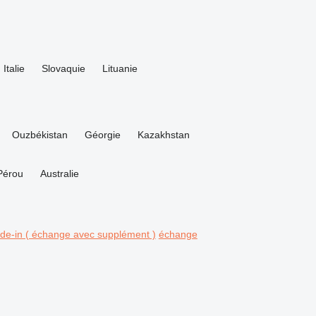
Italie
Slovaquie
Lituanie
Ouzbékistan
Géorgie
Kazakhstan
Pérou
Australie
ade-in ( échange avec supplément )
échange