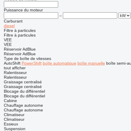
Puissance du moteur
–
Carburant
diesel
Filtre à particules
Filtre à particules
VEE
VEE
Réservoir AdBlue
Réservoir AdBlue
Type de boîte de vitesses
AutoShift
PowerShift
boîte automatique
boîte manuelle
boîte semi-a
tout afficher
Ralentisseur
Ralentisseur
Graissage centralisé
Graissage centralisé
Blocage du différentiel
Blocage du différentiel
Cabine
Chauffage autonome
Chauffage autonome
Climatiseur
Climatiseur
Essieux
Suspension