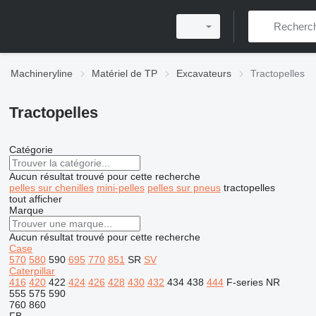
Machineryline
Matériel de TP
Excavateurs
Tractopelles
Tractopelles
Catégorie
Aucun résultat trouvé pour cette recherche
pelles sur chenilles
mini-pelles
pelles sur pneus
tractopelles
tout afficher
Marque
Aucun résultat trouvé pour cette recherche
Case
570
580
590
695
770
851
SR
SV
Caterpillar
416
420
422
424
426
428
430
432
434
438
444
F-series
NR
555
575
590
760
860