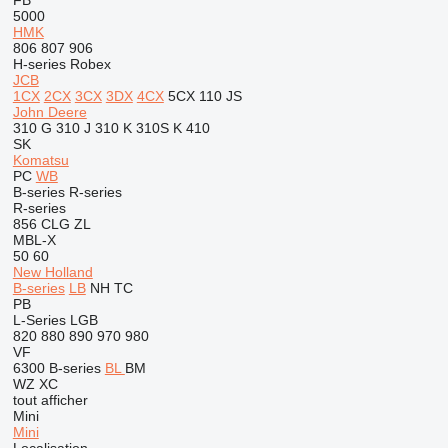
FB
5000
HMK
806
807
906
H-series
Robex
JCB
1CX
2CX
3CX
3DX
4CX
5CX
110
JS
John Deere
310 G
310 J
310 K
310S K
410
SK
Komatsu
PC
WB
B-series
R-series
R-series
856
CLG
ZL
MBL-X
50
60
New Holland
B-series
LB
NH
TC
PB
L-Series
LGB
820
880
890
970
980
VF
6300
B-series
BL
BM
WZ
XC
tout afficher
Mini
Mini