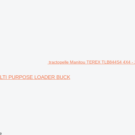
tractopelle Manitou TEREX TLB844S4 4X
 MULTI PURPOSE LOADER BUCK
e