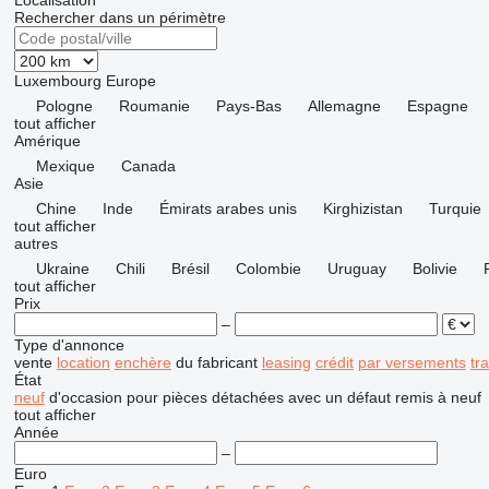
Localisation
Rechercher dans un périmètre
Luxembourg
Europe
Pologne
Roumanie
Pays-Bas
Allemagne
Espagne
tout afficher
Amérique
Mexique
Canada
Asie
Chine
Inde
Émirats arabes unis
Kirghizistan
Turquie
tout afficher
autres
Ukraine
Chili
Brésil
Colombie
Uruguay
Bolivie
tout afficher
Prix
–
Type d'annonce
vente
location
enchère
du fabricant
leasing
crédit
par versements
tr
État
neuf
d'occasion
pour pièces détachées
avec un défaut
remis à neuf
tout afficher
Année
–
Euro