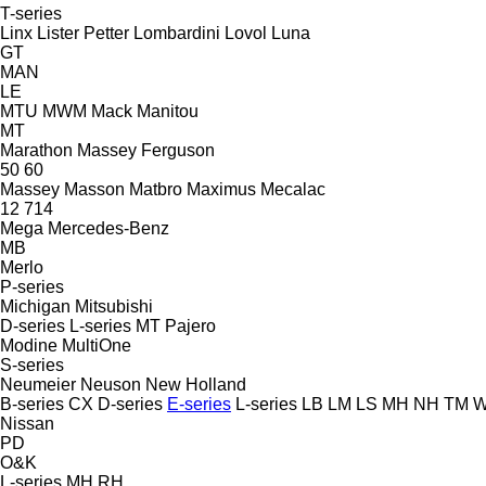
T-series
Linx
Lister Petter
Lombardini
Lovol
Luna
GT
MAN
LE
MTU
MWM
Mack
Manitou
MT
Marathon
Massey Ferguson
50
60
Massey
Masson
Matbro
Maximus
Mecalac
12
714
Mega
Mercedes-Benz
MB
Merlo
P-series
Michigan
Mitsubishi
D-series
L-series
MT
Pajero
Modine
MultiOne
S-series
Neumeier
Neuson
New Holland
B-series
CX
D-series
E-series
L-series
LB
LM
LS
MH
NH
TM
W
Nissan
PD
O&K
L-series
MH
RH