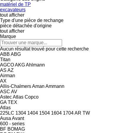
matériel de TP
excavateurs
tout afficher
Type d'une pièce de rechange
pièce détachée d'origine
tout afficher
Marque
Aucun résultat trouvé pour cette recherche
ABB
ABG
Titan
AGCO
AKG
Ahlmann
AS
AZ
Airman
AX
Allis-Chalmers
Aman
Ammann
ASC
AV
Astec
Atlas Copco
GA
TEX
Atlas
225LC
1304
1404
1504
1604
1704
AR
TW
Ausa
Avant
600 - series
BF
BOMAG