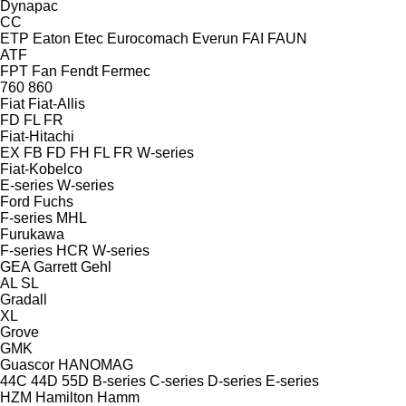
Dynapac
CC
ETP
Eaton
Etec
Eurocomach
Everun
FAI
FAUN
ATF
FPT
Fan
Fendt
Fermec
760
860
Fiat
Fiat-Allis
FD
FL
FR
Fiat-Hitachi
EX
FB
FD
FH
FL
FR
W-series
Fiat-Kobelco
E-series
W-series
Ford
Fuchs
F-series
MHL
Furukawa
F-series
HCR
W-series
GEA
Garrett
Gehl
AL
SL
Gradall
XL
Grove
GMK
Guascor
HANOMAG
44C
44D
55D
B-series
C-series
D-series
E-series
HZM
Hamilton
Hamm