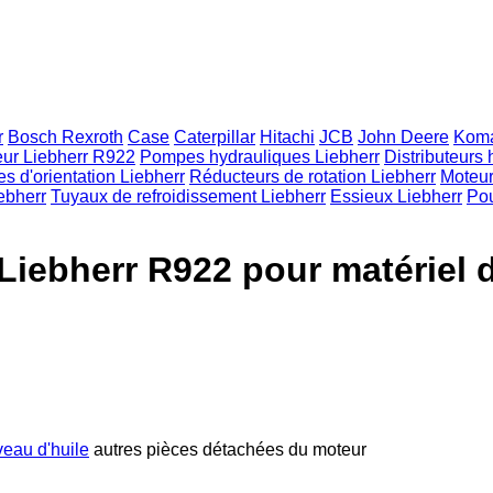
r
Bosch Rexroth
Case
Caterpillar
Hitachi
JCB
John Deere
Koma
ur Liebherr R922
Pompes hydrauliques Liebherr
Distributeurs
s d'orientation Liebherr
Réducteurs de rotation Liebherr
Moteur
ebherr
Tuyaux de refroidissement Liebherr
Essieux Liebherr
Pou
Liebherr R922 pour matériel 
veau d'huile
autres pièces détachées du moteur