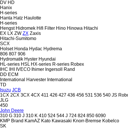
DV
HD
Hanix
H-series
Hanta
Hatz
Haulotte
H-series
Hengst
Hidromek
Hifi Filter
Hino
Hinowa
Hitachi
EX
LX
ZW
ZX
Zaxis
Hitachi-Sumitomo
SCX
Holset
Honda
Hydac
Hydrema
806
807
906
Hydromatik
Hyster
Hyundai
HL-series
HSL
HX-series
R-series
Robex
IHC
IHI
IVECO
Ihimer
Ingersoll Rand
DD
ECM
International Harvester
International
TD
Isuzu
JCB
1CX
2CX
3CX
4CX
411
426
427
436
456
531
536
540
JS
Rob
JLG
450
John Deere
310 G
310 J
310 K
410
524
544 J
724
824
850
6090
KMP Brand
KamAZ
Kato
Kawasaki
Knorr-Bremse
Kobelco
SK