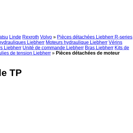
tsu
Linde
Rexroth
Volvo
»
Pièces détachées Liebherr R-series
 hydrauliques Liebherr
Moteurs hydraulique Liebherr
Vérins
s Liebherr
Unité de commande Liebherr
Bras Liebherr
Kits de
lies de tension Liebherr
»
Pièces détachées de moteur
de TP