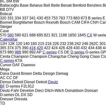
BC
BM
BW
Baltacıoğlu
Base
Belarus
Bell
Belle
Benati
Benford
Benzlers
Bi
BB
DTV
Bobcat
320
331
334
337
341
430
453
753
763
773
863
873
B series
E
Bonnet
BorgWarner
Bosch Rexroth
Bosch
CAM
CIFA
CNH
Ca
Steiger
Case
570
580
590
621
688
695
821
921
1188
1650
1845
CX
W-seri
Caterpillar
12H
12K
120
140
160
215
216
226
232
236
242
246
262C
301
365
374
375
390
416
420
422
424
426
428
430
432
434
438
4
973
980
988
990
992
AP
C-series
CS
DE
D series
G-series
GP
Centa
Champion
Champion
Changchai
Cheng Gong
Claas
Cl
C-series
KTA
Cursor
DAF
Daewoo
Mega
Dana
David Brown
Delta Design
Demag
AC
CC
DF
Denso
Detroit Diesel
Detroit
Deutz
BF
D-series
F2L912
Deutz-Fahr
Develon
Dieci
Ditch-Witch
Donaldson
Doosan
D-series
DL
DX
SD
Dresser
Dressta
TD