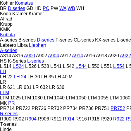
Kohler
Komatsu
BR
D series
GD
HD
PC
PW
WA
WB
WH
Koop
Kramer
Kramer
Allrad
Krupp
KMK
Kubota
A-series
B-series
D-series
F-series
GL-series
KX-series
L-seri
Lebrero
Libra
Liebherr
A-series
A314
A316
A900
A902
A904
A912
A914
A916
A918
A920
A922
HS
K-Series
L-series
L 514
L 524
L 526
L 538
L 541
L 542
L 544
L 550
L 551
L 554
L 
LH
LH 22
LH 24
LH 30
LH 35
LH 40 M
LR
LR 621
LR 631
LR 632
LR 636
LTM
LTM 1025
LTM 1030
LTM 1040
LTM 1050
LTM 1055
LTM 1060
MK
PR
PR714
PR722
PR726
PR732
PR734
PR736
PR751
PR752
P
R-series
R900
R902
R904
R906
R912
R914
R916
R918
R920
R922
R
T-series
Linde