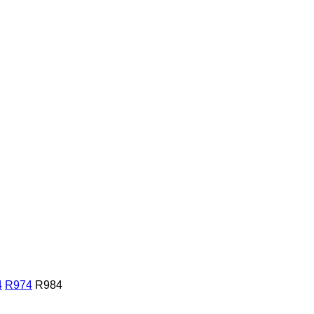
4
R974
R984