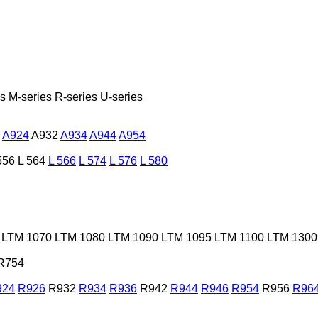
es
M-series
R-series
U-series
A924
A932
A934
A944
A954
556
L 564
L 566
L 574
L 576
L 580
LTM 1070
LTM 1080
LTM 1090
LTM 1095
LTM 1100
LTM 1300
R754
924
R926
R932
R934
R936
R942
R944
R946
R954
R956
R96