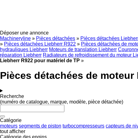
Déposer une annonce
Machineryline
»
Pièces détachées
»
Pièces détachées Liebher
»
Pièces détachées Liebherr R922
»
Pièces détachées de mote
hydrauliques Liebherr
Moteurs de translation Liebherr
Couronne
réparation Liebherr
Radiateurs de refroidissement du moteur Li
Liebherr R922 pour matériel de TP
»
Pièces détachées de moteur 
Recherche
(numéro de catalogue, marque, modèle, pièce détachée)
Catégorie
moteurs
segments de piston
turbocompresseurs
capteurs de ni
tout afficher
Catégorie des engins