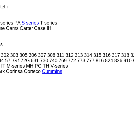
telli
 series
PA
S series
T series
me
Cams
Carter
Case IH
es
302
303
305
306
307
308
311
312
313
314
315
316
317
318
3
44
571G
572G
631
730
740
769
772
773
777
816
824
826
910
IT
M-series
MH
PC
TH
V-series
ark
Corinsa
Corteco
Cummins