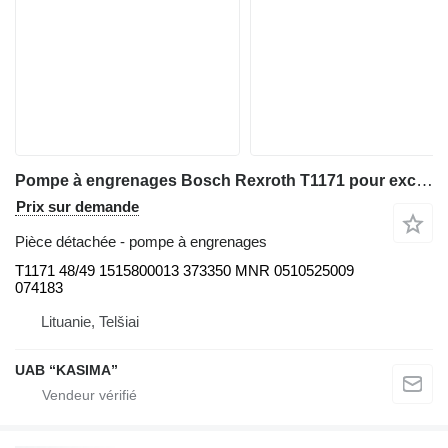
Pompe à engrenages Bosch Rexroth T1171 pour excavateur Volvo EW230C
Prix sur demande
Pièce détachée - pompe à engrenages
T1171 48/49 1515800013 373350 MNR 0510525009
074183
Lituanie, Telšiai
UAB “KASIMA”