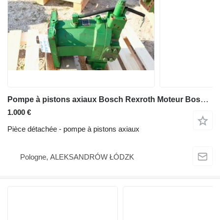
Pompe à pistons axiaux Bosch Rexroth Moteur Bosch Rexroth type AA6VM107EP1/63W-VXDX2XFPB-ESK .GNR AXE2 pour matériel de TP
1.000 €
Pièce détachée - pompe à pistons axiaux
Pologne, ALEKSANDRÓW ŁÓDZK