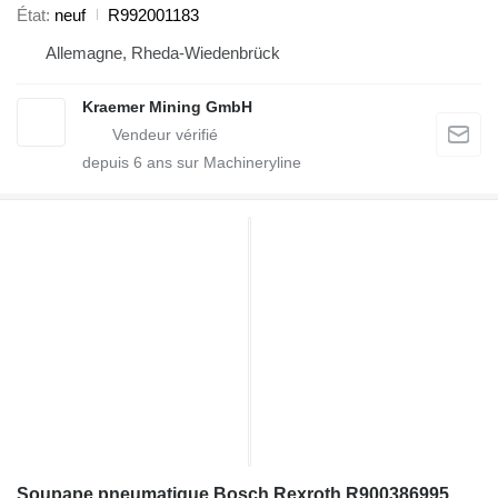
État
neuf
R992001183
Allemagne, Rheda-Wiedenbrück
Kraemer Mining GmbH
depuis
6
ans sur Machineryline
Soupape pneumatique Bosch Rexroth R900386995 pour excavateur