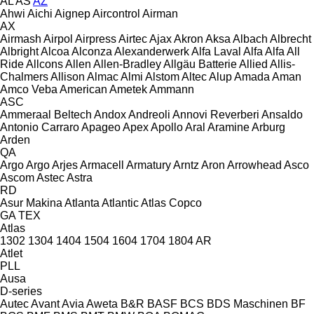
AL
AS
AZ
Ahwi
Aichi
Aignep
Aircontrol
Airman
AX
Airmash
Airpol
Airpress
Airtec
Ajax
Akron
Aksa
Albach
Albrecht
Albright
Alcoa
Alconza
Alexanderwerk
Alfa Laval
Alfa
Alfa
All
Ride
Allcons
Allen
Allen‑Bradley
Allgäu Batterie
Allied
Allis-
Chalmers
Allison
Almac
Almi
Alstom
Altec
Alup
Amada
Aman
Amco Veba
American
Ametek
Ammann
ASC
Ammeraal Beltech
Andox
Andreoli
Annovi Reverberi
Ansaldo
Antonio Carraro
Apageo
Apex
Apollo
Aral
Aramine
Arburg
Arden
QA
Argo
Argo
Arjes
Armacell
Armatury
Arntz
Aron
Arrowhead
Asco
Ascom
Astec
Astra
RD
Asur Makina
Atlanta
Atlantic
Atlas Copco
GA
TEX
Atlas
1302
1304
1404
1504
1604
1704
1804
AR
Atlet
PLL
Ausa
D-series
Autec
Avant
Avia
Aweta
B&R
BASF
BCS
BDS Maschinen
BF