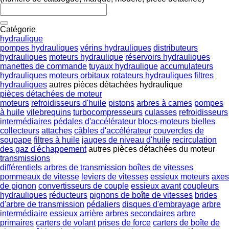
Catégorie
hydraulique
pompes hydrauliques
vérins hydrauliques
distributeurs
hydrauliques
moteurs hydraulique
réservoirs hydrauliques
manettes de commande
tuyaux hydraulique
accumulateurs
hydrauliques
moteurs orbitaux
rotateurs hydrauliques
filtres
hydrauliques
autres pièces détachées hydraulique
pièces détachées de moteur
moteurs
refroidisseurs d'huile
pistons
arbres à cames
pompes
à huile
vilebrequins
turbocompresseurs
culasses
refroidisseurs
intermédiaires
pédales d'accélérateur
blocs-moteurs
bielles
collecteurs
attaches
câbles d'accélérateur
couvercles de
soupape
filtres à huile
jauges de niveau d'huile
recirculation
des gaz d'échappement
autres pièces détachées du moteur
transmissions
différentiels
arbres de transmission
boîtes de vitesses
pommeaux de vitesse
leviers de vitesses
essieux moteurs
axes
de pignon
convertisseurs de couple
essieux avant
coupleurs
hydrauliques
réducteurs
pignons de boîte de vitesses
brides
d'arbre de transmission
pédaliers
disques d'embrayage
arbre
intermédiaire
essieux arrière
arbres secondaires
arbre
primaires
carters de volant
prises de force
carters de boîte de