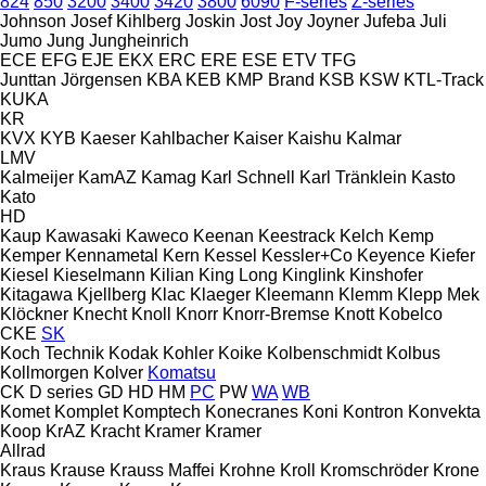
824
850
3200
3400
3420
3800
6090
F-series
Z-series
Johnson
Josef Kihlberg
Joskin
Jost
Joy
Joyner
Jufeba
Juli
Jumo
Jung
Jungheinrich
ECE
EFG
EJE
EKX
ERC
ERE
ESE
ETV
TFG
Junttan
Jörgensen
KBA
KEB
KMP Brand
KSB
KSW
KTL-Track
KUKA
KR
KVX
KYB
Kaeser
Kahlbacher
Kaiser
Kaishu
Kalmar
LMV
Kalmeijer
KamAZ
Kamag
Karl Schnell
Karl Tränklein
Kasto
Kato
HD
Kaup
Kawasaki
Kaweco
Keenan
Keestrack
Kelch
Kemp
Kemper
Kennametal
Kern
Kessel
Kessler+Co
Keyence
Kiefer
Kiesel
Kieselmann
Kilian
King Long
Kinglink
Kinshofer
Kitagawa
Kjellberg
Klac
Klaeger
Kleemann
Klemm
Klepp Mek
Klöckner
Knecht
Knoll
Knorr
Knorr-Bremse
Knott
Kobelco
CKE
SK
Koch Technik
Kodak
Kohler
Koike
Kolbenschmidt
Kolbus
Kollmorgen
Kolver
Komatsu
CK
D series
GD
HD
HM
PC
PW
WA
WB
Komet
Komplet
Komptech
Konecranes
Koni
Kontron
Konvekta
Koop
KrAZ
Kracht
Kramer
Kramer
Allrad
Kraus
Krause
Krauss Maffei
Krohne
Kroll
Kromschröder
Krone