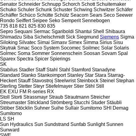
Senator
Schneider
Schnupp
Schorch
Schott
Schuitemaker
Schuko
Schuler
Schunk
Schuster
Schwing
Schwitzer
Schäfer
Schäffer
Schüco
Schütte
Schütz
Seacom
Sears
Seco
Seewer
Rondo
Seiffert
Seipee
Seko
Semperit
Sennebogen
735
818
821
825
830
835
Sepro
Sequani
Sermac
Sgariboldi
Shantui
Shell
Shibaura
Shimadzu
Siba
Sichelschmidt
Sick
Siegmund
Siemens
Sigma
Siloking
Silvatec
Simai
Simasv
Simex
Simma
Sirius
Sisu
Skytrak
Smac
Soco System
Socomec
Soilmec
Solar
Solaris
Solmec
Soma
Sommer
Sonnenschein
Soosan
Sovam
Spal
Sparex
Spectra
Spicer
Spierings
SK
Stabilus
Stadler
Staff
Stahl
Stahl
Stamford
Stanadyne
Standard
Stanko
Stankoimport
Stanley
Star
Stara
Starrag-
Heckert
Stauff
Stavostroj
Steelwrist
Steinbock
Steinel
Stephan
Sterling
Stetter
Steyr
Stiefelmayer
Stier
Stihl
Still
EK
EXU
FM
R-series
RX
Stoll
Storti
Strassmayr
Straub
Strautmann
Streicher
Streumaster
Strickland
Strömberg
Stucchi
Studer
Stäubli
Stöber
Stöcklin
Suhner
Suihe
Sullair
Sumitomo SHI Demag
Sumitomo
LS
SH
Sun Hydraulics
Sun
Sundstrand
Sunfab
Sunlight
Sunnen
Sunward
SWE