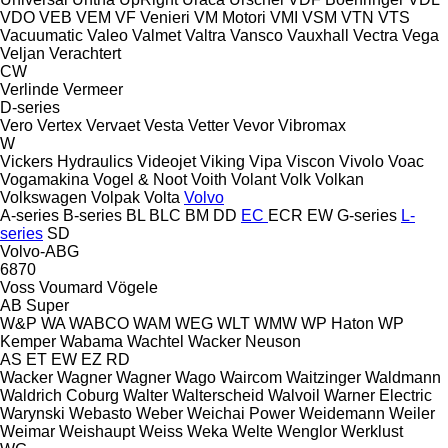
VDO
VEB
VEM
VF Venieri
VM Motori
VMI
VSM
VTN
VTS
Vacuumatic
Valeo
Valmet
Valtra
Vansco
Vauxhall
Vectra
Vega
Veljan
Verachtert
CW
Verlinde
Vermeer
D-series
Vero
Vertex
Vervaet
Vesta
Vetter
Vevor
Vibromax
W
Vickers Hydraulics
Videojet
Viking
Vipa
Viscon
Vivolo
Voac
Vogamakina
Vogel & Noot
Voith
Volant
Volk
Volkan
Volkswagen
Volpak
Volta
Volvo
A-series
B-series
BL
BLC
BM
DD
EC
ECR
EW
G-series
L-
series
SD
Volvo-ABG
6870
Voss
Voumard
Vögele
AB
Super
W&P
WA
WABCO
WAM
WEG
WLT
WMW
WP Haton
WP
Kemper
Wabama
Wachtel
Wacker Neuson
AS
ET
EW
EZ
RD
Wacker
Wagner
Wagner
Wago
Waircom
Waitzinger
Waldmann
Waldrich Coburg
Walter
Walterscheid
Walvoil
Warner Electric
Warynski
Webasto
Weber
Weichai Power
Weidemann
Weiler
Weimar
Weishaupt
Weiss
Weka
Welte
Wenglor
Werklust