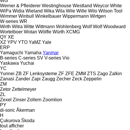
WG
Werner & Pfleiderer
Westinghouse
Westland
Weycor
White
WiPa
Widia
Wieland
Wika
Wila
Wile
Wille
Wilo
Wilson Tool
Wimmer
Winbull
Winkelbauer
Wippermann
Wirtgen
W-series
WR
Wirth
Witra
Witte
Wittmann
Wohlenberg
Wolf
Wolf
Woodward
Wortelboer
Wotan
Wölfle
Würth
XCMG
QY
XE
XZ
YPV
YTO
YaMZ
Yale
ERP
Yamaguchi
Yamaha
Yanmar
B-series
C-series
SV
V-series
Vio
Yaskawa
Yuchai
YC
Yunnei
ZB
ZF Lenksysteme
ZF
ZFE
ZMM
ZTS
Zago
Zalkin
Zanasi
Zander
Zapi
Zaugg
Zecher
Zeck
Zeppelin
ZM
Zetor
Zettelmeyer
ZL
Zexel
Zinser
Zollern
Zoomlion
PY
di-soric
Åkerman
H
Çukurova
Škoda
tout afficher