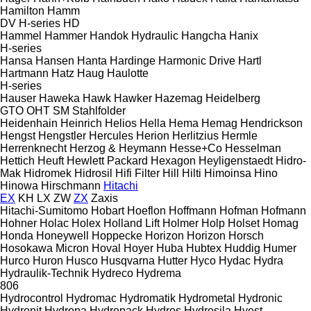
Hamilton
Hamm
DV
H-series
HD
Hammel
Hammer
Handok Hydraulic
Hangcha
Hanix
H-series
Hansa
Hansen
Hanta
Hardinge
Harmonic Drive
Hartl
Hartmann
Hatz
Haug
Haulotte
H-series
Hauser
Haweka
Hawk
Hawker
Hazemag
Heidelberg
GTO
OHT
SM
Stahlfolder
Heidenhain
Heinrich
Helios
Hella
Hema
Hemag
Hendrickson
Hengst
Hengstler
Hercules
Herion
Herlitzius
Hermle
Herrenknecht
Herzog & Heymann
Hesse+Co
Hesselman
Hettich
Heuft
Hewlett Packard
Hexagon
Heyligenstaedt
Hidro-
Mak
Hidromek
Hidrosil
Hifi Filter
Hill
Hilti
Himoinsa
Hino
Hinowa
Hirschmann
Hitachi
EX
KH
LX
ZW
ZX
Zaxis
Hitachi-Sumitomo
Hobart
Hoeflon
Hoffmann
Hofman
Hofmann
Hohner
Holac
Holex
Holland Lift
Holmer
Holp
Holset
Homag
Honda
Honeywell
Hoppecke
Horizon
Horizon
Horsch
Hosokawa Micron
Hoval
Hoyer
Huba
Hubtex
Huddig
Humer
Hurco
Huron
Husco
Husqvarna
Hutter
Hyco
Hydac
Hydra
Hydraulik-Technik
Hydreco
Hydrema
806
Hydrocontrol
Hydromac
Hydromatik
Hydrometal
Hydronic
Hydronit
Hydropa
Hydropack
Hydros
Hydrosila
Hyest