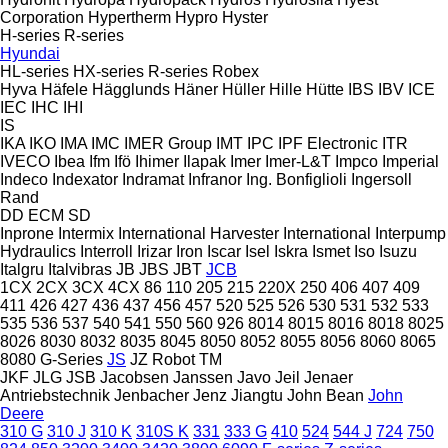
Corporation
Hypertherm
Hypro
Hyster
H-series
R-series
Hyundai
HL-series
HX-series
R-series
Robex
Hyva
Häfele
Hägglunds
Häner
Hüller Hille
Hütte
IBS
IBV
ICE
IEC
IHC
IHI
IS
IKA
IKO
IMA
IMC
IMER Group
IMT
IPC
IPF Electronic
ITR
IVECO
Ibea
Ifm
Ifö
Ihimer
Ilapak
Imer
Imer-L&T
Impco
Imperial
Indeco
Indexator
Indramat
Infranor
Ing. Bonfiglioli
Ingersoll
Rand
DD
ECM
SD
Inprone
Intermix
International Harvester
International
Interpump
Hydraulics
Interroll
Irizar
Iron
Iscar
Isel
Iskra
Ismet
Iso
Isuzu
Italgru
Italvibras
JB
JBS
JBT
JCB
1CX
2CX
3CX
4CX
86
110
205
215
220X
250
406
407
409
411
426
427
436
437
456
457
520
525
526
530
531
532
533
535
536
537
540
541
550
560
926
8014
8015
8016
8018
8025
8026
8030
8032
8035
8045
8050
8052
8055
8056
8060
8065
8080
G-Series
JS
JZ
Robot
TM
JKF
JLG
JSB
Jacobsen
Janssen
Javo
Jeil
Jenaer
Antriebstechnik
Jenbacher
Jenz
Jiangtu
John Bean
John
Deere
310 G
310 J
310 K
310S K
331
333 G
410
524
544 J
724
750