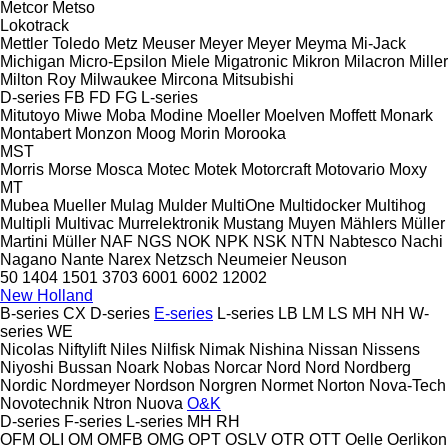
Metcor
Metso
Lokotrack
Mettler Toledo
Metz
Meuser
Meyer
Meyer
Meyma
Mi-Jack
Michigan
Micro-Epsilon
Miele
Migatronic
Mikron
Milacron
Miller
Milton Roy
Milwaukee
Mircona
Mitsubishi
D-series
FB
FD
FG
L-series
Mitutoyo
Miwe
Moba
Modine
Moeller
Moelven
Moffett
Monark
Montabert
Monzon
Moog
Morin
Morooka
MST
Morris
Morse
Mosca
Motec
Motek
Motorcraft
Motovario
Moxy
MT
Mubea
Mueller
Mulag
Mulder
MultiOne
Multidocker
Multihog
Multipli
Multivac
Murrelektronik
Mustang
Muyen
Mählers
Müller
Martini
Müller
NAF
NGS
NOK
NPK
NSK
NTN
Nabtesco
Nachi
Nagano
Nante
Narex
Netzsch
Neumeier
Neuson
50
1404
1501
3703
6001
6002
12002
New Holland
B-series
CX
D-series
E-series
L-series
LB
LM
LS
MH
NH
W-
series
WE
Nicolas
Niftylift
Niles
Nilfisk
Nimak
Nishina
Nissan
Nissens
Niyoshi Bussan
Noark
Nobas
Norcar
Nord
Nord
Nordberg
Nordic
Nordmeyer
Nordson
Norgren
Normet
Norton
Nova-Tech
Novotechnik
Ntron
Nuova
O&K
D-series
F-series
L-series
MH
RH
OFM
OLI
OM
OMFB
OMG
OPT
OSLV
OTR
OTT
Oelle
Oerlikon