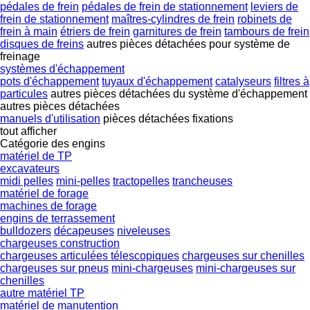
pédales de frein
pédales de frein de stationnement
leviers de
frein de stationnement
maîtres-cylindres de frein
robinets de
frein à main
étriers de frein
garnitures de frein
tambours de frein
disques de freins
autres pièces détachées pour système de
freinage
systèmes d'échappement
pots d'échappement
tuyaux d'échappement
catalyseurs
filtres à
particules
autres pièces détachées du système d'échappement
autres pièces détachées
manuels d'utilisation
pièces détachées
fixations
tout afficher
Catégorie des engins
matériel de TP
excavateurs
midi pelles
mini-pelles
tractopelles
trancheuses
matériel de forage
machines de forage
engins de terrassement
bulldozers
décapeuses
niveleuses
chargeuses construction
chargeuses articulées télescopiques
chargeuses sur chenilles
chargeuses sur pneus
mini-chargeuses
mini-chargeuses sur
chenilles
autre matériel TP
matériel de manutention