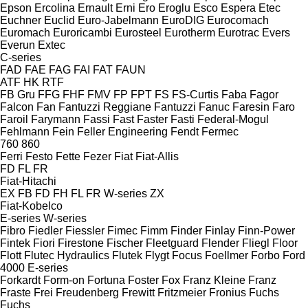
Epson
Ercolina
Ernault
Erni
Ero
Eroglu
Esco
Espera
Etec
Euchner
Euclid
Euro-Jabelmann
EuroDIG
Eurocomach
Euromach
Euroricambi
Eurosteel
Eurotherm
Eurotrac
Evers
Everun
Extec
C-series
FAD
FAE
FAG
FAI
FAT
FAUN
ATF
HK
RTF
FB Gru
FFG
FHF
FMV
FP
FPT
FS
FS-Curtis
Faba
Fagor
Falcon
Fan
Fantuzzi Reggiane
Fantuzzi
Fanuc
Faresin
Faro
Faroil
Farymann
Fassi
Fast
Faster
Fasti
Federal-Mogul
Fehlmann
Fein
Feller Engineering
Fendt
Fermec
760
860
Ferri
Festo
Fette
Fezer
Fiat
Fiat-Allis
FD
FL
FR
Fiat-Hitachi
EX
FB
FD
FH
FL
FR
W-series
ZX
Fiat-Kobelco
E-series
W-series
Fibro
Fiedler
Fiessler
Fimec
Fimm
Finder
Finlay
Finn-Power
Fintek
Fiori
Firestone
Fischer
Fleetguard
Flender
Fliegl
Floor
Flott
Flutec Hydraulics
Flutek
Flygt
Focus
Foellmer
Forbo
Ford
4000
E-series
Forkardt
Form-on
Fortuna
Foster
Fox
Franz Kleine
Franz
Fraste
Frei
Freudenberg
Frewitt
Fritzmeier
Fronius
Fuchs
Fuchs