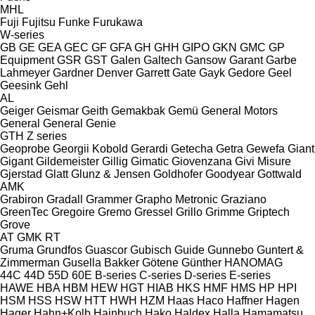
MHL
Fuji
Fujitsu
Funke
Furukawa
W-series
GB
GE
GEA
GEC
GF
GFA
GH
GHH
GIPO
GKN
GMC
GP
Equipment
GSR
GST
Galen
Galtech
Gansow
Garant
Garbe
Lahmeyer
Gardner Denver
Garrett
Gate
Gayk
Gedore
Geel
Geesink
Gehl
AL
Geiger
Geismar
Geith
Gemakbak
Gemü
General Motors
General
General
Genie
GTH
Z series
Geoprobe
Georgii Kobold
Gerardi
Getecha
Getra
Gewefa
Giant
Gigant
Gildemeister
Gillig
Gimatic
Giovenzana
Givi Misure
Gjerstad
Glatt
Glunz & Jensen
Goldhofer
Goodyear
Gottwald
AMK
Grabiron
Gradall
Grammer
Grapho Metronic
Graziano
GreenTec
Gregoire
Gremo
Gressel
Grillo
Grimme
Griptech
Grove
AT
GMK
RT
Gruma
Grundfos
Guascor
Gubisch
Guide
Gunnebo
Guntert &
Zimmerman
Gusella Bakker
Götene
Günther
HANOMAG
44C
44D
55D
60E
B-series
C-series
D-series
E-series
HAWE
HBA
HBM
HEW
HGT
HIAB
HKS
HMF
HMS
HP
HPI
HSM
HSS
HSW
HTT
HWH
HZM
Haas
Haco
Haffner
Hagen
Hager
Hahn+Kolb
Hainbuch
Hako
Haldex
Halla
Hamamatsu