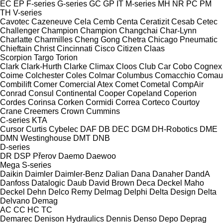
EC
EP
F-series
G-series
GC
GP
IT
M-series
MH
NR
PC
PM
TH
V-series
Cavotec
Cazeneuve
Cela
Cemb
Centa
Ceratizit
Cesab
Cetec
Challenger
Champion
Champion
Changchai
Char-Lynn
Charlatte
Charmilles
Cheng Gong
Chetra
Chicago Pneumatic
Chieftain
Christ
Cincinnati
Cisco
Citizen
Claas
Scorpion
Targo
Torion
Clark
Clark-Hurth
Clarke
Climax
Cloos
Club Car
Cobo
Cognex
Coime
Colchester
Coles
Colmar
Columbus
Comacchio
Comau
Combilift
Comer
Comercial Atex
Comet
Cometal
CompAir
Conrad
Consul
Continental
Cooper
Copeland
Coperion
Cordes
Corinsa
Corken
Cormidi
Correa
Corteco
Courtoy
Crane
Creemers
Crown
Cummins
C-series
KTA
Cursor
Curtis
Cybelec
DAF
DB
DEC
DGM
DH-Robotics
DME
DMN Westinghouse
DMT
DNB
D-series
DR
DSP Přerov
Daemo
Daewoo
Mega
S-series
Daikin
Daimler
Daimler-Benz
Dalian
Dana
Danaher
DandA
Danfoss
Datalogic
Daub
David Brown
Deca
Deckel Maho
Deckel
Dehn
Delco Remy
Delmag
Delphi
Delta Design
Delta
Delvano
Demag
AC
CC
HC
TC
Demarec
Denison Hydraulics
Dennis
Denso
Depo
Deprag