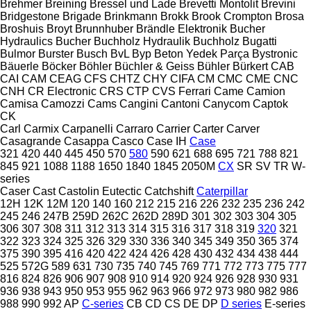
Brehmer
Breining
Bressel und Lade
Brevetti Montolit
Brevini
Bridgestone
Brigade
Brinkmann
Brokk
Brook Crompton
Brosa
Broshuis
Broyt
Brunnhuber
Brändle Elektronik
Bucher
Hydraulics
Bucher
Buchholz Hydraulik
Buchholz
Bugatti
Bulmor
Burster
Busch
BvL
Byp Beton Yedek Parça
Bystronic
Bäuerle
Böcker
Böhler
Büchler & Geiss
Bühler
Bürkert
CAB
CAI
CAM
CEAG
CFS
CHTZ
CHY
CIFA
CM
CMC
CME
CNC
CNH
CR Electronic
CRS
CTP
CVS Ferrari
Came
Camion
Camisa
Camozzi
Cams
Cangini
Cantoni
Canycom
Captok
CK
Carl
Carmix
Carpanelli
Carraro
Carrier
Carter
Carver
Casagrande
Casappa
Casco
Case IH
Case
321
420
440
445
450
570
580
590
621
688
695
721
788
821
845
921
1088
1188
1650
1840
1845
2050M
CX
SR
SV
TR
W-
series
Caser
Cast
Castolin Eutectic
Catchshift
Caterpillar
12H
12K
12M
120
140
160
212
215
216
226
232
235
236
242
245
246
247B
259D
262C
262D
289D
301
302
303
304
305
306
307
308
311
312
313
314
315
316
317
318
319
320
321
322
323
324
325
326
329
330
336
340
345
349
350
365
374
375
390
395
416
420
422
424
426
428
430
432
434
438
444
525
572G
589
631
730
735
740
745
769
771
772
773
775
777
816
824
826
906
907
908
910
914
920
924
926
928
930
931
936
938
943
950
953
955
962
963
966
972
973
980
982
986
988
990
992
AP
C-series
CB
CD
CS
DE
DP
D series
E-series