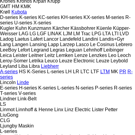
Krones
Kronos
Krpan
Krupp
GMT
HM
KMK
Krøll
Kubota
D-series
K-series
KC-series
KH-series
KX-series
M-series
R-
series
U-series
X-series
Kugler
Kuhn
Kunzmann
Kärcher
Kässbohrer
Küenle
Küpper-
Weisser
LAG
LG
LGF
LINAK
LJM
LM Trac
LPG
LTA
LTI
LVD
Ladog
Laetus
Lafert
Lancor
Landefeld
Landini
Landis+Gyr
Lang
Langen
Lansing
Lapp
Larzep
Lasco
Le Cosinus
Lebrero
LeeBoy
Lefort
Legrand
Legras
Leguan
Lehnhoff
Leibinger
Leica
Leister
Leitner
Leitz
Lemken
Lenze
Lenzkes
Leo
Leoch
Leroy-Somer
Letrika
Leuco
Leuze Electronic
Leuze
Leybold
Leyland
Liba
Libra
Liebherr
A-series
HS
K-Series
L-series
LH
LR
LTC
LTF
LTM
MK
PR
R-
series
Lincoln
Linde
E-series
H-series
K-series
L-series
N-series
P-series
R-series
T-series
V-series
Lindner
Link-Belt
LS
Linmot
Linnhoff & Henne
Linx
Linz Electric
Lister Petter
LiuGong
CLG
Ljungby Maskin
L-series