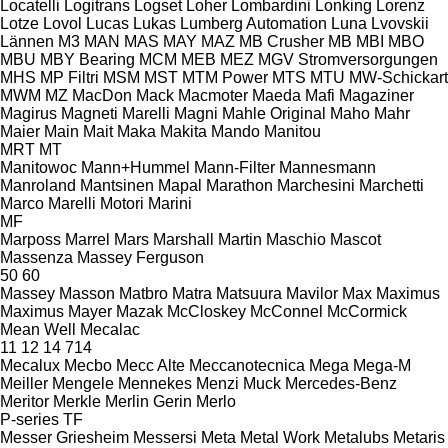
Locatelli
Logitrans
Logset
Loher
Lombardini
Lonking
Lorenz
Lotze
Lovol
Lucas
Lukas
Lumberg Automation
Luna
Lvovskii
Lännen
M3
MAN
MAS
MAY
MAZ
MB Crusher
MB
MBI
MBO
MBU
MBY Bearing
MCM
MEB
MEZ
MGV Stromversorgungen
MHS
MP Filtri
MSM
MST
MTM Power
MTS
MTU
MW-Schickart
MWM
MZ
MacDon
Mack
Macmoter
Maeda
Mafi
Magaziner
Magirus
Magneti Marelli
Magni
Mahle Original
Maho
Mahr
Maier
Main
Mait
Maka
Makita
Mando
Manitou
MRT
MT
Manitowoc
Mann+Hummel
Mann-Filter
Mannesmann
Manroland
Mantsinen
Mapal
Marathon
Marchesini
Marchetti
Marco
Marelli Motori
Marini
MF
Marposs
Marrel
Mars
Marshall
Martin
Maschio
Mascot
Massenza
Massey Ferguson
50
60
Massey
Masson
Matbro
Matra
Matsuura
Mavilor
Max
Maximus
Maximus
Mayer
Mazak
McCloskey
McConnel
McCormick
Mean Well
Mecalac
11
12
14
714
Mecalux
Mecbo
Mecc Alte
Meccanotecnica
Mega
Mega-M
Meiller
Mengele
Mennekes
Menzi Muck
Mercedes-Benz
Meritor
Merkle
Merlin Gerin
Merlo
P-series
TF
Messer Griesheim
Messersi
Meta
Metal Work
Metalubs
Metaris