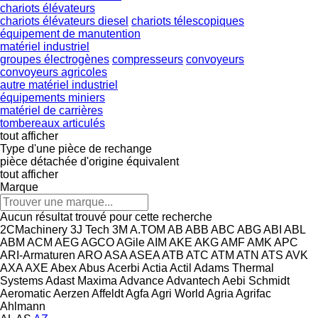
chariots élévateurs
chariots élévateurs diesel
chariots télescopiques
équipement de manutention
matériel industriel
groupes électrogènes
compresseurs
convoyeurs
convoyeurs agricoles
autre matériel industriel
équipements miniers
matériel de carrières
tombereaux articulés
tout afficher
Type d'une pièce de rechange
pièce détachée d'origine
équivalent
tout afficher
Marque
Aucun résultat trouvé pour cette recherche
2CMachinery
3J Tech
3M
A.TOM
AB
ABB
ABC
ABG
ABI
ABL
ABM
ACM
AEG
AGCO
AGile
AIM
AKE
AKG
AMF
AMK
APC
ARI-Armaturen
ARO
ASA
ASEA
ATB
ATC
ATM
ATN
ATS
AVK
AXA
AXE
Abex
Abus
Acerbi
Actia
Actil
Adams Thermal
Systems
Adast Maxima
Advance
Advantech
Aebi Schmidt
Aeromatic
Aerzen
Affeldt
Agfa
Agri World
Agria
Agrifac
Ahlmann