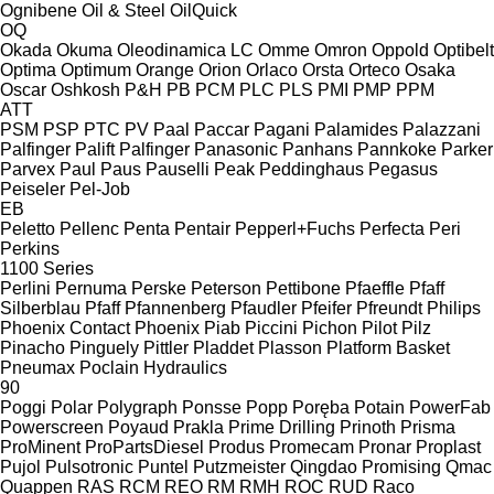
Ognibene
Oil & Steel
OilQuick
OQ
Okada
Okuma
Oleodinamica LC
Omme
Omron
Oppold
Optibelt
Optima
Optimum
Orange
Orion
Orlaco
Orsta
Orteco
Osaka
Oscar
Oshkosh
P&H
PB
PCM
PLC
PLS
PMI
PMP
PPM
ATT
PSM
PSP
PTC
PV
Paal
Paccar
Pagani
Palamides
Palazzani
Palfinger Palift
Palfinger
Panasonic
Panhans
Pannkoke
Parker
Parvex
Paul
Paus
Pauselli
Peak
Peddinghaus
Pegasus
Peiseler
Pel-Job
EB
Peletto
Pellenc
Penta
Pentair
Pepperl+Fuchs
Perfecta
Peri
Perkins
1100 Series
Perlini
Pernuma
Perske
Peterson
Pettibone
Pfaeffle
Pfaff
Silberblau
Pfaff
Pfannenberg
Pfaudler
Pfeifer
Pfreundt
Philips
Phoenix Contact
Phoenix
Piab
Piccini
Pichon
Pilot
Pilz
Pinacho
Pinguely
Pittler
Pladdet
Plasson
Platform Basket
Pneumax
Poclain Hydraulics
90
Poggi
Polar
Polygraph
Ponsse
Popp
Poręba
Potain
PowerFab
Powerscreen
Poyaud
Prakla
Prime Drilling
Prinoth
Prisma
ProMinent
ProPartsDiesel
Produs
Promecam
Pronar
Proplast
Pujol
Pulsotronic
Puntel
Putzmeister
Qingdao Promising
Qmac
Quappen
RAS
RCM
REO
RM
RMH
ROC
RUD
Raco