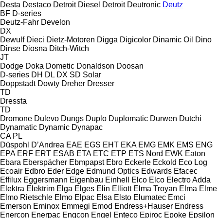
Desta
Destaco
Detroit Diesel
Detroit
Deutronic
Deutz
BF
D-series
Deutz-Fahr
Develon
DX
Dewulf
Dieci
Dietz-Motoren
Digga
Digicolor
Dinamic Oil
Dino
Dinse
Diosna
Ditch-Witch
JT
Dodge
Doka
Dometic
Donaldson
Doosan
D-series
DH
DL
DX
SD
Solar
Doppstadt
Dowty
Dreher
Dresser
TD
Dressta
TD
Dromone
Dulevo
Dungs
Duplo
Duplomatic
Durwen
Dutchi
Dynamatic
Dynamic
Dynapac
CA
PL
Düspohl
D’Andrea
EAE
EGS
EHT
EKA
EMG
EMK
EMS
ENG
EPA
ERF
ERT
ESAB
ETA
ETC
ETP
ETS Nord
EWK
Eaton
Ebara
Eberspächer
Ebmpapst
Ebro
Eckerle
Eckold
Eco Log
Ecoair
Edbro
Eder
Edge
Edmund Optics
Edwards
Efacec
Effilux
Eggersmann
Eigenbau
Einhell
Elco
Elco
Electro Adda
Elektra
Elektrim
Elga
Elges
Elin
Elliott
Elma Troyan
Elma
Elme
Elmo Rietschle
Elmo
Elpac
Elsa
Elsto
Elumatec
Emci
Emerson
Eminox
Emmegi
Emod
Endress+Hauser
Endress
Enercon
Enerpac
Engcon
Engel
Enteco
Epiroc
Epoke
Epsilon