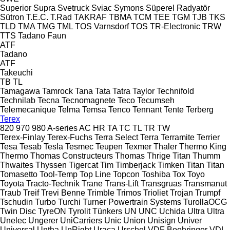
Superior
Supra
Svetruck
Sviac
Symons
Süperel Radyatör
Sütron
T.E.C.
T.Rad
TAKRAF
TBMA
TCM
TEE
TGM
TJB
TKS
TLD
TMA
TMG
TML
TOS Varnsdorf
TOS
TR-Electronic
TRW
TTS
Tadano Faun
ATF
Tadano
ATF
Takeuchi
TB
TL
Tamagawa
Tamrock
Tana
Tata
Tatra
Taylor
Technifold
Technilab
Tecna
Tecnomagnete
Teco
Tecumseh
Telemecanique
Telma
Temsa
Tenco
Tennant
Tente
Terberg
Terex
820
970
980
A-series
AC
HR
TA
TC
TL
TR
TW
Terex-Finlay
Terex-Fuchs
Terra Select
Terra
Terramite
Terrier
Tesa
Tesab
Tesla
Tesmec
Teupen
Texmer
Thaler
Thermo King
Thermo
Thomas Constructeurs
Thomas
Thrige Titan
Thumm
Thwaites
Thyssen
Tigercat
Tim
Timberjack
Timken
Titan
Titan
Tomasetto
Tool-Temp
Top Line
Topcon
Toshiba
Tox
Toyo
Toyota
Tracto-Technik
Trane
Trans-Lift
Transgruas
Transmanut
Traub
Treif
Trevi Benne
Trimble
Trimos
Trioliet
Trojan
Trumpf
Tschudin
Turbo
Turchi
Turner Powertrain Systems
TurollaOCG
Twin Disc
TyreON
Tyrolit
Tünkers
UN
UNC
Uchida
Ultra
Ultra
Unelec
Ungerer
UniCarriers
Unic
Union
Unisign
Univer
Universal
Untha
UpRight
Uraca
Urschel
VDF Boehringer
VDL