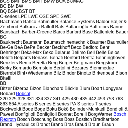
BGS
BMF
BMS
BMT
BMW
BOA
BOMAG
BC
BM
BW
BQ
BSM
BST
BT
C-series
LPE
LWE
OSE
SPE
SWE
Bachmann
Bahco
Bahmüller
Balance Systems
Baldor
Baljer &
Zembrod
Balkancar
Balluff
Bals
Baltacıoğlu
Baltrotors
Banner
Bansbach
Barber-Greene
Barco
Barford
Base
Battenfeld
Bauer
BG
Bauknecht
Baumann
Baumaschinentechnik
Baumer
Baumüller
Be-Ge
BeA
BePe
Becker
Beckhoff
Beco
Bedford
Behr
Behringer
Beka-Max
Beko
Belarus
Belimo
Bell
Belle
Belos
Belotti
Belparts
Benassi
Benati
Benford
Benfra
Benninghoven
Benzlers
Berco
Beretta
Berg
Berger
Bergmann
Bergstrom
Berky
Bernardo
Bernstein
Bertolini
Bezares
Biemmedue
Bierrebi
Bihl+Wiedemann
Bilz
Binder
Binotto
Birkenbeul
Bison
Bitelli
BB
Bitzer
Bizerba
Bizon
Blanchard
Blickle
Blum
Boart Longyear
Bobard
Bobcat
320
325
328
331
334
337
341
425
430
435
442
453
753
763
863
864
A series
B series
E series
PA
S series
T series
Bockwoldt
Bode
Boge
Boku
Bokö
Bolinder-Munktell
Bondioli &
Pavesi
Bonfiglioli
Bonfiglioli
Bonnet
Borelli
BorgWarner
Bosch
Rexroth
Bosch
Boschung
Boss
Boss
Bostitch
Bradharrison
Brand Hydraulics
Brandt
Brano
Bras
Braud
Braun
Braun