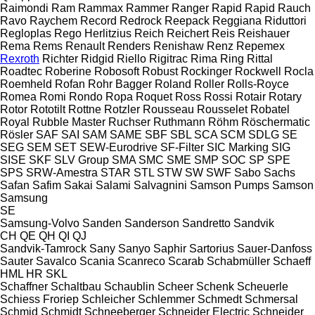
Raimondi
Ram
Rammax
Rammer
Ranger
Rapid
Rapid
Rauch
Ravo
Raychem
Record
Redrock
Reepack
Reggiana Riduttori
Regloplas
Rego Herlitzius
Reich
Reichert
Reis
Reishauer
Rema
Rems
Renault
Renders
Renishaw
Renz
Repemex
Rexroth
Richter
Ridgid
Riello
Rigitrac
Rima
Ring
Rittal
Roadtec
Roberine
Robosoft
Robust
Rockinger
Rockwell
Rocla
Roemheld
Rofan
Rohr Bagger
Roland
Roller
Rolls-Royce
Romea
Romi
Rondo
Ropa
Roquet
Ross
Rossi
Rotair
Rotary
Rotor
Rototilt
Rottne
Rotzler
Rousseau
Rousselet Robatel
Royal
Rubble Master
Ruchser
Ruthmann
Röhm
Röschermatic
Rösler
SAF
SAI
SAM
SAME
SBF
SBL
SCA
SCM
SDLG
SE
SEG
SEM
SET
SEW-Eurodrive
SF-Filter
SIC Marking
SIG
SISE
SKF
SLV Group
SMA
SMC
SME
SMP
SOC
SP
SPE
SPS
SRW-Amestra
STAR
STL
STW
SW
SWF
Sabo
Sachs
Safan
Safim
Sakai
Salami
Salvagnini
Samson Pumps
Samson
Samsung
SE
Samsung-Volvo
Sanden
Sanderson
Sandretto
Sandvik
CH
QE
QH
QI
QJ
Sandvik-Tamrock
Sany
Sanyo
Saphir
Sartorius
Sauer-Danfoss
Sauter
Savalco
Scania
Scanreco
Scarab
Schabmüller
Schaeff
HML
HR
SKL
Schaffner
Schaltbau
Schaublin
Scheer
Schenk
Scheuerle
Schiess Froriep
Schleicher
Schlemmer
Schmedt
Schmersal
Schmid
Schmidt
Schneeberger
Schneider Electric
Schneider