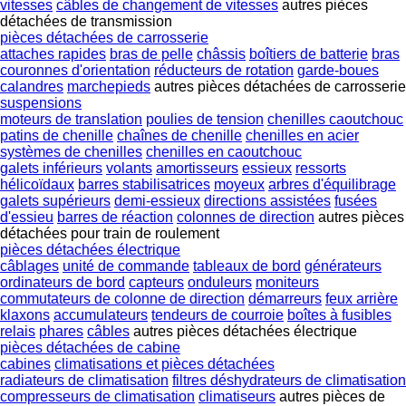
vitesses
câbles de changement de vitesses
autres pièces
détachées de transmission
pièces détachées de carrosserie
attaches rapides
bras de pelle
châssis
boîtiers de batterie
bras
couronnes d'orientation
réducteurs de rotation
garde-boues
calandres
marchepieds
autres pièces détachées de carrosserie
suspensions
moteurs de translation
poulies de tension
chenilles caoutchouc
patins de chenille
chaînes de chenille
chenilles en acier
systèmes de chenilles
chenilles en caoutchouc
galets inférieurs
volants
amortisseurs
essieux
ressorts
hélicoïdaux
barres stabilisatrices
moyeux
arbres d'équilibrage
galets supérieurs
demi-essieux
directions assistées
fusées
d'essieu
barres de réaction
colonnes de direction
autres pièces
détachées pour train de roulement
pièces détachées électrique
câblages
unité de commande
tableaux de bord
générateurs
ordinateurs de bord
capteurs
onduleurs
moniteurs
commutateurs de colonne de direction
démarreurs
feux arrière
klaxons
accumulateurs
tendeurs de courroie
boîtes à fusibles
relais
phares
câbles
autres pièces détachées électrique
pièces détachées de cabine
cabines
climatisations et pièces détachées
radiateurs de climatisation
filtres déshydrateurs de climatisation
compresseurs de climatisation
climatiseurs
autres pièces de