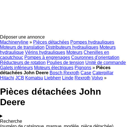
Déposer une annonce
Machineryline
»
Pièces détachées
Pompes hydrauliques
Moteurs de translation
Distributeurs hydrauliques
Moteurs
hydraulique
Vérins hydrauliques
Moteurs
Chenilles en
caoutchouc
Pompes à engrenages
Couronnes d'orientation
Réducteurs de rotation
Poulies de tension
Unité de commande
Galets inférieurs
Moteurs électriques
Pignons
»
Pièces
détachées John Deere
Bosch Rexroth
Case
Caterpillar
Hitachi
JCB
Komatsu
Liebherr
Linde
Rexroth
Volvo
»
Pièces détachées John
Deere
Recherche
(numéro de catalogue, marque, modèle, pièce détachée)