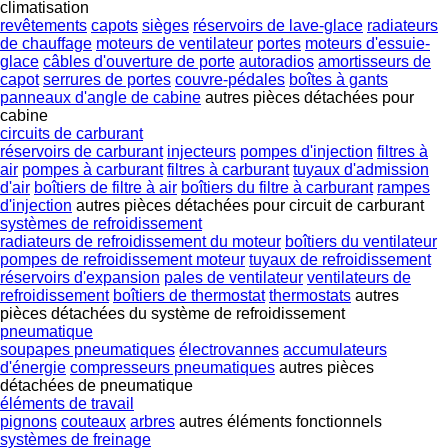
climatisation
revêtements
capots
sièges
réservoirs de lave-glace
radiateurs
de chauffage
moteurs de ventilateur
portes
moteurs d'essuie-
glace
câbles d'ouverture de porte
autoradios
amortisseurs de
capot
serrures de portes
couvre-pédales
boîtes à gants
panneaux d'angle de cabine
autres pièces détachées pour
cabine
circuits de carburant
réservoirs de carburant
injecteurs
pompes d'injection
filtres à
air
pompes à carburant
filtres à carburant
tuyaux d'admission
d'air
boîtiers de filtre à air
boîtiers du filtre à carburant
rampes
d'injection
autres pièces détachées pour circuit de carburant
systèmes de refroidissement
radiateurs de refroidissement du moteur
boîtiers du ventilateur
pompes de refroidissement moteur
tuyaux de refroidissement
réservoirs d'expansion
pales de ventilateur
ventilateurs de
refroidissement
boîtiers de thermostat
thermostats
autres
pièces détachées du système de refroidissement
pneumatique
soupapes pneumatiques
électrovannes
accumulateurs
d'énergie
compresseurs pneumatiques
autres pièces
détachées de pneumatique
éléments de travail
pignons
couteaux
arbres
autres éléments fonctionnels
systèmes de freinage