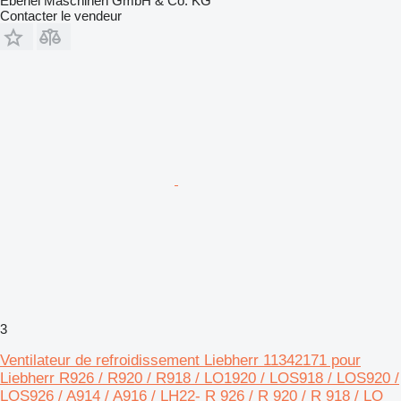
Eberlei Maschinen GmbH & Co. KG
Contacter le vendeur
3
Ventilateur de refroidissement Liebherr 11342171 pour
Liebherr R926 / R920 / R918 / LO1920 / LOS918 / LOS920 /
LOS926 / A914 / A916 / LH22- R 926 / R 920 / R 918 / LO