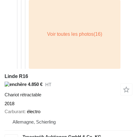
Linde R16
4.850 €
HT
Chariot rétractable
2018
Carburant
électro
Allemagne, Schierling
Troostwijk Auktionen GmbH & Co. KG