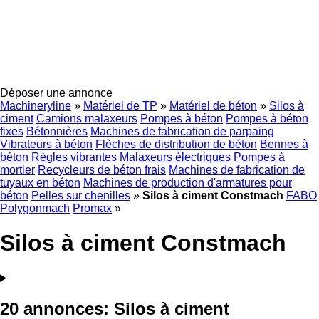
Déposer une annonce
Machineryline
»
Matériel de TP
»
Matériel de béton
»
Silos à
ciment
Camions malaxeurs
Pompes à béton
Pompes à béton
fixes
Bétonnières
Machines de fabrication de parpaing
Vibrateurs à béton
Flèches de distribution de béton
Bennes à
béton
Règles vibrantes
Malaxeurs électriques
Pompes à
mortier
Recycleurs de béton frais
Machines de fabrication de
tuyaux en béton
Machines de production d'armatures pour
béton
Pelles sur chenilles
»
Silos à ciment Constmach
FABO
Polygonmach
Promax
»
Silos à ciment Constmach
20 annonces:
Silos à ciment