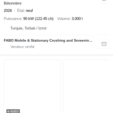
Bétonnière
2026
État
neuf
Puissance
90 kW (122.45 ch)
Volume
3.000 l
Turquie, Torbalı / İzmir
FABO Mobile & Stationary Crushing and Screening Plants | Concrete Batching Plants Manufacturer
VIDÉO