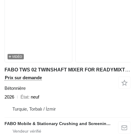
VIDÉO
FABO TWS 02 TWINSHAFT MIXER FOR READYMIXTURE | HIGH CAPACITY
Prix sur demande
Bétonnière
2026
État
neuf
Turquie, Torbalı / İzmir
FABO Mobile & Stationary Crushing and Screening Plants | Concrete Batching Plants Manufacturer