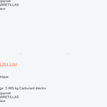
parrell
ARRETILLAS
deur
L201 Litio
trique
rge
2.000 kg
Carburant
électro
parrell
ARRETILLAS
deur