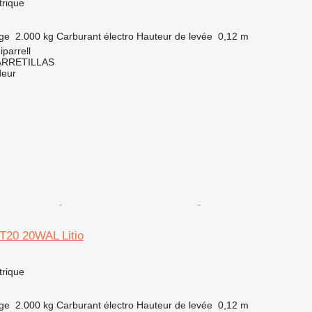
trique
rge
2.000 kg
Carburant
électro
Hauteur de levée
0,12 m
parrell
ARRETILLAS
deur
PT20 20WAL Litio
trique
rge
2.000 kg
Carburant
électro
Hauteur de levée
0,12 m