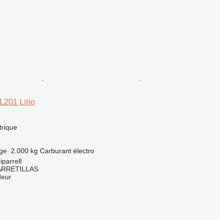
L201 Litio
trique
rge
2.000 kg
Carburant
électro
parrell
ARRETILLAS
deur