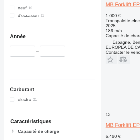
MB Forklift EP
neuf
d'occasion
1.000 €
Transpalette elec
2025
186 m/h
Capacité de cha
Année
Espagne, Beni
EUROPEA DE C
–
Contacter le ven
Carburant
électro
13
Caractéristiques
MB Forklift E
Capacité de charge
6.490 €