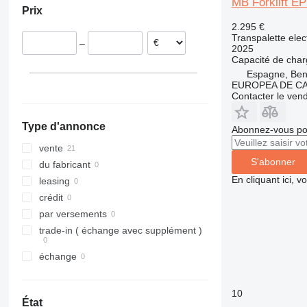
MB Forklift E
Prix
2.295 €
Transpalette elec
–
2025
Capacité de cha
Espagne, Beni
EUROPEA DE C
Contacter le ven
Type d'annonce
Abonnez-vous pou
vente
S'abonner
du fabricant
En cliquant ici, 
leasing
crédit
par versements
trade-in ( échange avec supplément )
échange
10
État