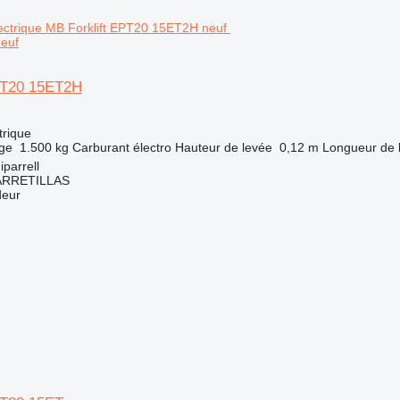
euf
PT20 15ET2H
trique
rge
1.500 kg
Carburant
électro
Hauteur de levée
0,12 m
Longueur de 
parrell
ARRETILLAS
deur