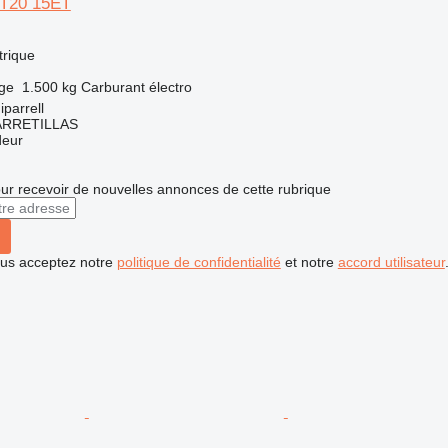
PT20 15ET
trique
rge
1.500 kg
Carburant
électro
parrell
ARRETILLAS
deur
r recevoir de nouvelles annonces de cette rubrique
vous acceptez notre
politique de confidentialité
et notre
accord utilisateur