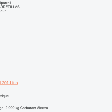
parrell
ARRETILLAS
deur
L201 Litio
trique
rge
2.000 kg
Carburant
électro