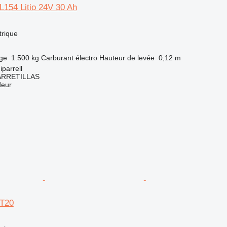
L154 Litio 24V 30 Ah
trique
rge
1.500 kg
Carburant
électro
Hauteur de levée
0,12 m
parrell
ARRETILLAS
deur
PT20