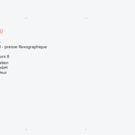
40
e
el - presse flexographique
urs
8
atten
GmbH
deur