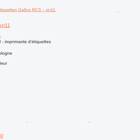
sn11
e
l - imprimante d'étiquettes
ologne
deur
30