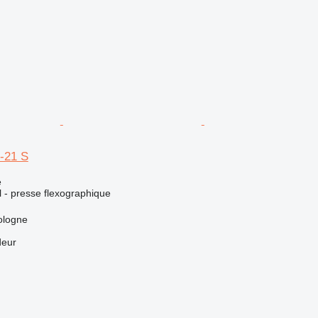
-21 S
e
el - presse flexographique
ologne
deur