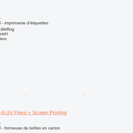
e
l - imprimante d'étiquettes
äfelfing
GmbH
deur
-6 UV Flexo + Screen Printing
e
el - formeuse de boîtes en carton