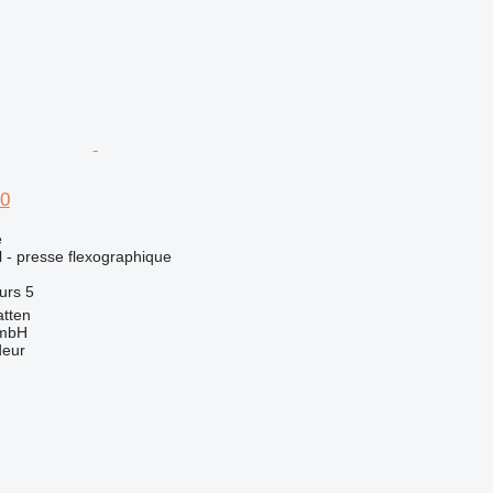
40
e
el - presse flexographique
urs
5
atten
GmbH
deur