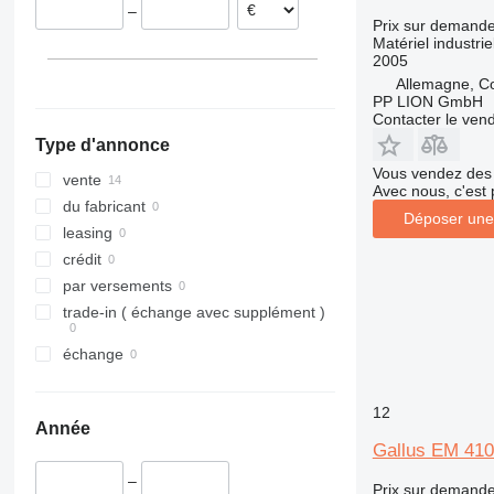
–
Prix sur demand
Matériel industrie
2005
Allemagne, C
PP LION GmbH
Contacter le ven
Type d'annonce
Vous vendez des 
vente
Avec nous, c'est 
du fabricant
Déposer une
leasing
crédit
par versements
trade-in ( échange avec supplément )
échange
12
Année
Gallus EM 410
–
Prix sur demand