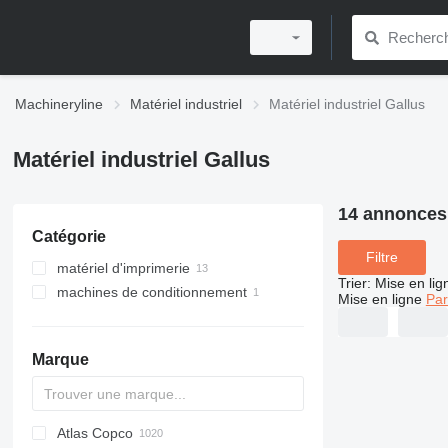
Machineryline
Matériel industriel
Matériel industriel Gallus
Matériel industriel Gallus
14 annonces
Catégorie
Filtre
matériel d'imprimerie
Trier
:
Mise en lig
machines de conditionnement
imprimantes
Mise en ligne
Par
presses flexographiques
formeuses de boîtes en carton
imprimantes d'étiquettes
Marque
Atlas Copco
PDS
APD
AB
Ensis
VZ
AG3