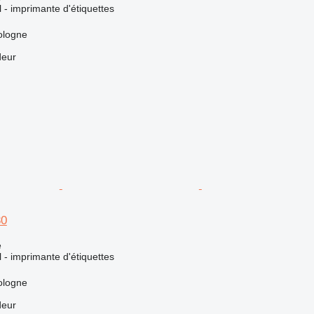
l - imprimante d'étiquettes
ologne
deur
30
e
l - imprimante d'étiquettes
ologne
deur