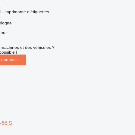
e
l - imprimante d'étiquettes
ologne
deur
machines et des véhicules ?
possible !
 annonce
-55 S
e