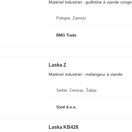
Matériel industriel - guillotine à viande conge
Pologne, Zamość
BMG Trade
Laska Z
Matériel industriel - mélangeur à viande
Serbie, Cerovac, Šabac
Sind d.o.o.
Laska KB428