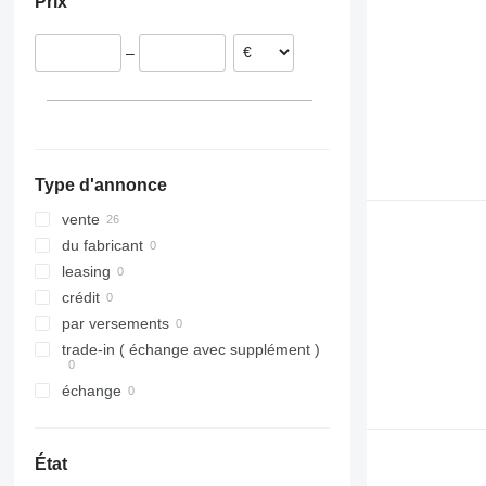
Prix
Royaume-Uni
–
Type d'annonce
vente
du fabricant
leasing
crédit
par versements
trade-in ( échange avec supplément )
échange
État