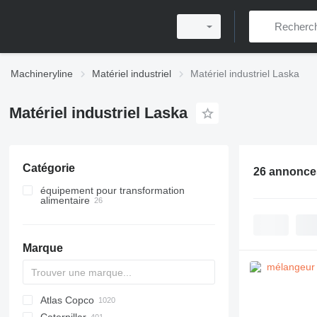
Machineryline
Matériel industriel
Matériel industriel Laska
Matériel industriel Laska
Catégorie
26 annonce
équipement pour transformation
alimentaire
équipement de transformation de la
viande
cutters à viande
Marque
mélangeurs à viande
hachoirs à viande
guillotines à viande congelée
Atlas Copco
PDS
APD
AB
Ensis
VZ
AG3