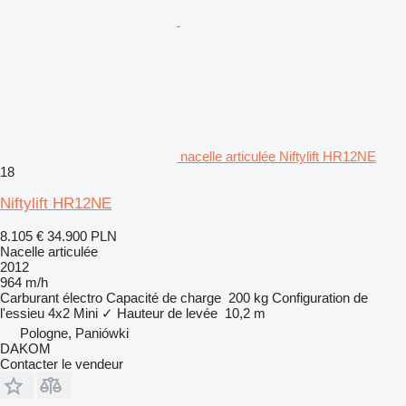
nacelle articulée Niftylift HR12NE
18
Niftylift HR12NE
8.105 €
34.900 PLN
Nacelle articulée
2012
964 m/h
Carburant
électro
Capacité de charge
200 kg
Configuration de
l'essieu
4x2
Mini
✓
Hauteur de levée
10,2 m
Pologne, Paniówki
DAKOM
Contacter le vendeur