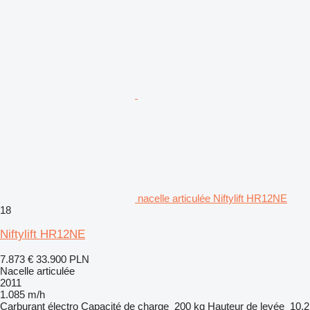
nacelle articulée Niftylift HR12NE
18
Niftylift HR12NE
7.873 €
33.900 PLN
Nacelle articulée
2011
1.085 m/h
Carburant
électro
Capacité de charge
200 kg
Hauteur de levée
10,2