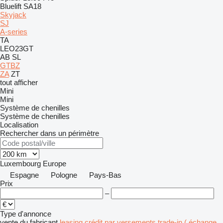
Bluelift SA18
Skyjack
SJ
A-series
TA
LEO23GT
AB
SL
GTBZ
ZA
ZT
tout afficher
Mini
Mini
Système de chenilles
Système de chenilles
Localisation
Rechercher dans un périmètre
Luxembourg
Europe
Espagne
Pologne
Pays-Bas
Prix
–
Type d'annonce
vente
du fabricant
leasing
crédit
par versements
trade-in ( échange