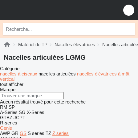
Matériel de TP
Nacelles élévatrices
Nacelles articulé
Nacelles articulées LGMG
Catégorie
nacelles à ciseaux
nacelles articulées
nacelles élévatrices à mât
vertical
tout afficher
Marque
Aucun résultat trouvé pour cette recherche
RM
SP
A-Series
SG
X-Series
GTBZ
JCPT
R-series
Genie
AWP
GR
GS
S series
TZ
Z series