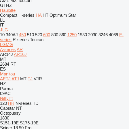
AMZ
MZ
Toucan
GTHZ
Haulotte
Compact
H-series
HA
HT
Optimum
Star
LL
IT
JLG
10
340AJ
450
510
520
600
800
860
1250
1930
2030
3246
4069
E-
series
R-series
Toucan
LGMG
A-series
AR
AR14J
AR16J
MT
2684 RT
ES
Manitou
AETJ
ATJ
MT
TJ
VJR
HZ
Parma
09AC
Niftylift
120
HR
N-series
TD
Cabstar
NT
Octopussy
1830
S151-19E
S175-19E
Spider 18.90 Pro