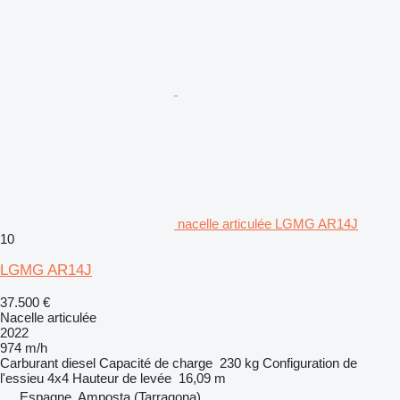
nacelle articulée LGMG AR14J
10
LGMG AR14J
37.500 €
Nacelle articulée
2022
974 m/h
Carburant
diesel
Capacité de charge
230 kg
Configuration de
l'essieu
4x4
Hauteur de levée
16,09 m
Espagne, Amposta (Tarragona)