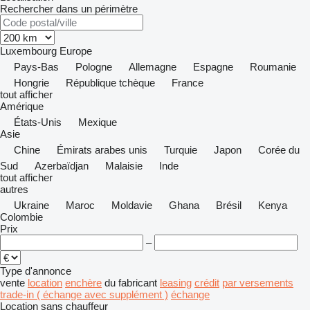
Rechercher dans un périmètre
Luxembourg
Europe
Pays-Bas
Pologne
Allemagne
Espagne
Roumanie
Hongrie
République tchèque
France
tout afficher
Amérique
États-Unis
Mexique
Asie
Chine
Émirats arabes unis
Turquie
Japon
Corée du
Sud
Azerbaïdjan
Malaisie
Inde
tout afficher
autres
Ukraine
Maroc
Moldavie
Ghana
Brésil
Kenya
Colombie
Prix
–
Type d'annonce
vente
location
enchère
du fabricant
leasing
crédit
par versements
trade-in ( échange avec supplément )
échange
Location sans chauffeur