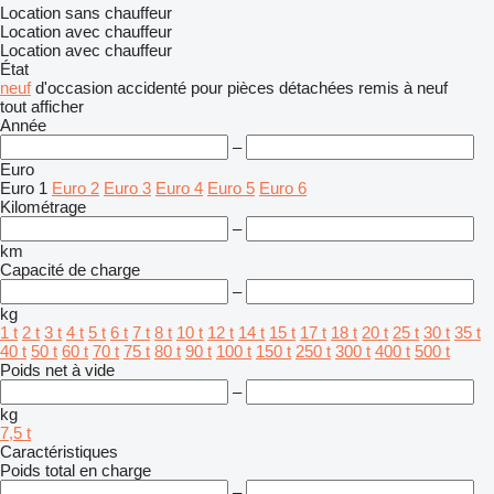
Location sans chauffeur
Location avec chauffeur
Location avec chauffeur
État
neuf
d'occasion
accidenté
pour pièces détachées
remis à neuf
tout afficher
Année
–
Euro
Euro 1
Euro 2
Euro 3
Euro 4
Euro 5
Euro 6
Kilométrage
–
km
Capacité de charge
–
kg
1 t
2 t
3 t
4 t
5 t
6 t
7 t
8 t
10 t
12 t
14 t
15 t
17 t
18 t
20 t
25 t
30 t
35 t
40 t
50 t
60 t
70 t
75 t
80 t
90 t
100 t
150 t
250 t
300 t
400 t
500 t
Poids net à vide
–
kg
7,5 t
Caractéristiques
Poids total en charge
–