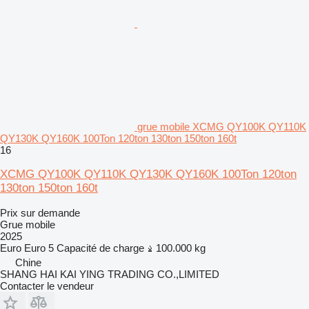
grue mobile XCMG QY100K QY110K
QY130K QY160K 100Ton 120ton 130ton 150ton 160t
16
XCMG QY100K QY110K QY130K QY160K 100Ton 120ton
130ton 150ton 160t
Prix sur demande
Grue mobile
2025
Euro
Euro 5
Capacité de charge
100.000 kg
Chine
SHANG HAI KAI YING TRADING CO.,LIMITED
Contacter le vendeur