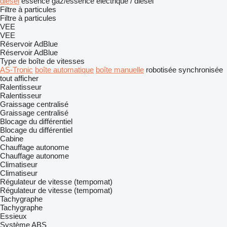
diesel
essence
gaz/essence
électrique / diesel
Filtre à particules
Filtre à particules
VEE
VEE
Réservoir AdBlue
Réservoir AdBlue
Type de boîte de vitesses
AS-Tronic
boîte automatique
boîte manuelle
robotisée
synchronisée
tout afficher
Ralentisseur
Ralentisseur
Graissage centralisé
Graissage centralisé
Blocage du différentiel
Blocage du différentiel
Cabine
Chauffage autonome
Chauffage autonome
Climatiseur
Climatiseur
Régulateur de vitesse (tempomat)
Régulateur de vitesse (tempomat)
Tachygraphe
Tachygraphe
Essieux
Système ABS