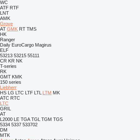
WC
ATF
RTF
LNT
AMK
Grove
AT
GMK
RT
TMS
HK
Ranger
Daily
EuroCargo
Magirus
ELF
53213
53215
55111
CR
KR
NK
T-series
RK
GMT
KMK
150 series
Liebherr
HS
LG
LTC
LTF
LTL
LTM
MK
ATC
RTC
LTC
GRIL
AT
L2000
LE
TGA
TGL
TGM
TGS
5334
5337
533702
DM
MTK