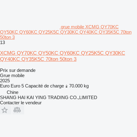
grue mobile XCMG QY70KC
QY50KC QY60KC QY25K5C QY30KC QY40KC QY35K5C 70ton
50ton 3
13
XCMG QY70KC QY50KC QY60KC QY25K5C QY30KC
QY40KC QY35K5C 70ton 50ton 3
Prix sur demande
Grue mobile
2025
Euro
Euro 5
Capacité de charge
70.000 kg
Chine
SHANG HAI KAI YING TRADING CO.,LIMITED
Contacter le vendeur