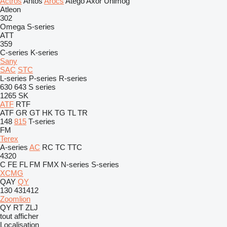
Actros
Antos
Arocs
Atego
Axor
Unimog
Atleon
302
Omega
S-series
ATT
359
C-series
K-series
Sany
SAC
STC
L-series
P-series
R-series
630
643
S series
1265
SK
ATF
RTF
ATF
GR
GT
HK
TG
TL
TR
148
815
T-series
FM
Terex
A-series
AC
RC
TC
TTC
4320
C
FE
FL
FM
FMX
N-series
S-series
XCMG
QAY
QY
130
431412
Zoomlion
QY
RT
ZLJ
tout afficher
Localisation